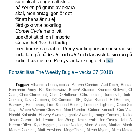
som blivit tvungen att sluta
på serien på grund av oklara
skäl, men antagligen är det
för att hans ännu ej
färdigskrivna boktrilogi
Comet Cycle
har blivit
uppköpt att bli en filmserie
så han behöver bli färdig
med böckerna snabbt. Percy var tidigare annonserad s
författare på både #51 och #52 och får avsluta sin run på
förtid. Läs mer om Percys tankar kring detta
här
.
Fortsätt läsa The Weekly Bugle – vecka 37 (2018)
Taggar:
Albatross Funnybooks
,
Alterna Comics
,
Aud Koch
,
Benja
Benjamin Percy
,
Bill Sienkiewicz
,
Boom! Studios
,
Brandee Stillwell
,
C
Cain
,
Chris Claremont
,
Chris O'Halloran
,
Cthu-Louise
,
Daredevil
,
Dark 
Comics
,
Dave Gibbons
,
DC Comics
,
DIE
,
Dylan Burnett
,
Ed Brisson
,
Barrows
,
Emi Lenox
,
First Second Books
,
Freedom Fighters
,
Gabe Sor
Days: Where Women Glow And Men Plunder
,
Gideon Kendall
,
Gus Vaz
Harold Sakuishi
,
Harvey Awards
,
Ignatz Awards
,
Image Comics
,
Jacki
Javier Garron
,
Jeff Lemire
,
Jen Wang
,
Jesusfreak
,
Joe Casey
,
John A
Kieron Gillen
,
Kyle Higgins
,
Lonnie Nadler
,
Marc Mohan
,
Martian Manh
Marvel Comics
,
Matt Hawkins
,
MegaGhost
,
Micah Myers
,
Miles Moral