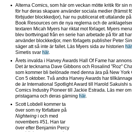
Alterna Comics, som här om veckan mötte kritik för sin n
för hur deras skapare använder sociala medier (främst fö
förbjuder blockkedjor), har nu publicerat ett uttalande p
Book Resources om de nya reglerna och de anklagelse
textaren Micah Myers har riktat mot förlaget. Myers mena
blev borttvingad från en serie han arbetade på för att ha
använder blockkedjor, men förlagets publisher Peter Sim
säger att så inte är fallet. Läs Myers sida av historien
här
Simetis svar
här
.
Årets invalda i Harvey Awards Hall Of Fame har annons
Det är tecknarna Dave Gibbons och Rosalind ”Roz” Cha
som kommer bli belönade med denna ära på New York
Con 5 oktober. Två andra Harvey Awards har tillkännage
de är International Spotlight Award till Harold Sakuishi 
Comics Industry Pioneer till Jackie Estrada. Läs mer om
pristagarna och deras gärning
här
.
Scott Lobdell kommer ta
över som ny författare på
Nightwing
i och med
novembers #51. Han tar
över efter Benjamin Percy