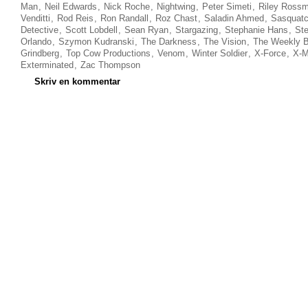
Man
,
Neil Edwards
,
Nick Roche
,
Nightwing
,
Peter Simeti
,
Riley Ross
Venditti
,
Rod Reis
,
Ron Randall
,
Roz Chast
,
Saladin Ahmed
,
Sasquat
Detective
,
Scott Lobdell
,
Sean Ryan
,
Stargazing
,
Stephanie Hans
,
St
Orlando
,
Szymon Kudranski
,
The Darkness
,
The Vision
,
The Weekly B
Grindberg
,
Top Cow Productions
,
Venom
,
Winter Soldier
,
X-Force
,
X-M
Exterminated
,
Zac Thompson
Skriv en kommentar