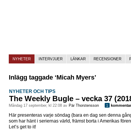
NYHETER
INTERVJUER
LÄNKAR
RECENSIONER
Inlägg taggade ‘Micah Myers’
NYHETER OCH TIPS
The Weekly Bugle – vecka 37 (201
måndag 17 september, kl 22:08 av
Pär Thorstensson
kommenta
1
Här presenteras varje söndag (bara en dag sen denna gån
som har hänt i seriernas värld, främst borta i Amerikas förent
Let’s get to it!