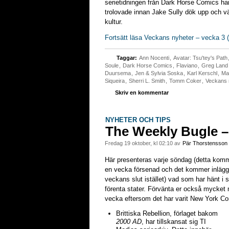
serietidningen från Dark Horse Comics han
trolovade innan Jake Sully dök upp och v
kultur.
Fortsätt läsa Veckans nyheter – vecka 3 
Taggar:
Ann Nocenti
,
Avatar: Tsu'tey's Path
Soule
,
Dark Horse Comics
,
Flaviano
,
Greg Land
Duursema
,
Jen & Sylvia Soska
,
Karl Kerschl
,
Ma
Siqueira
,
Sherri L. Smith
,
Tomm Coker
,
Veckans 
Skriv en kommentar
NYHETER OCH TIPS
The Weekly Bugle –
fredag 19 oktober, kl 02:10 av
Pär Thorstensson
Här presenteras varje söndag (detta komm
en vecka försenad och det kommer inlägg f
veckans slut istället) vad som har hänt i 
förenta stater. Förvänta er också mycket
vecka eftersom det har varit New York Com
Brittiska Rebellion, förlaget bakom
2000 AD
, har tillskansat sig TI