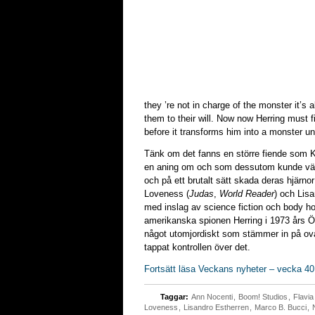
they ’re not in charge of the monster it’s 
them to their will. Now now Herring must 
before it transforms him into a monster un
Tänk om det fanns en större fiende som K
en aning om och som dessutom kunde vän
och på ett brutalt sätt skada deras hjärnor
Loveness (
Judas
,
World Reader
) och Lis
med inslag av science fiction och body hor
amerikanska spionen Herring i 1973 års Ös
något utomjordiskt som stämmer in på ov
tappat kontrollen över det.
Fortsätt läsa Veckans nyheter – vecka 40
Taggar:
Ann Nocenti
,
Boom! Studios
,
Flavia
Loveness
,
Lisandro Estherren
,
Marco B. Bucci
,