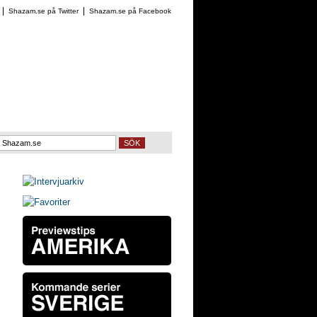
Shazam.se på Twitter
Shazam.se på Facebook
SÖK