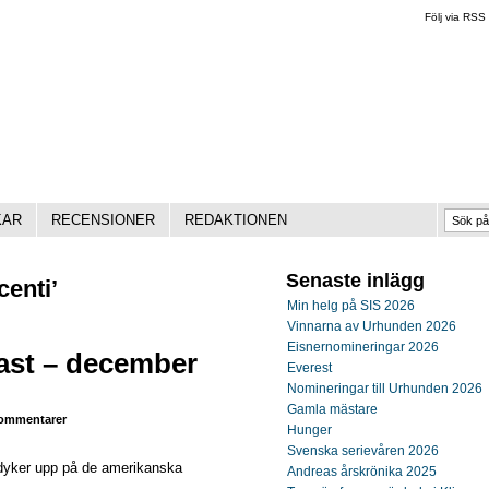
Följ via RSS
KAR
RECENSIONER
REDAKTIONEN
Senaste inlägg
centi’
Min helg på SIS 2026
Vinnarna av Urhunden 2026
Eisnernomineringar 2026
ast – december
Everest
Nomineringar till Urhunden 2026
Gamla mästare
ommentarer
Hunger
Svenska serievåren 2026
m dyker upp på de amerikanska
Andreas årskrönika 2025