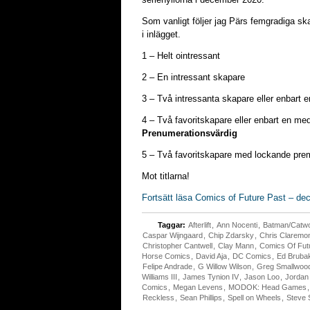
Som vanligt följer jag Pärs femgradiga ska
i inlägget.
1 – Helt ointressant
2 – En intressant skapare
3 – Två intressanta skapare eller enbart
4 – Två favoritskapare eller enbart en m
Prenumerationsvärdig
5 – Två favoritskapare med lockande pr
Mot titlarna!
Fortsätt läsa Comics of Future Past – d
Taggar:
Afterlift
,
Ann Nocenti
,
Batman/Catw
Caspar Wijngaard
,
Chip Zdarsky
,
Chris Claremo
Christopher Cantwell
,
Clay Mann
,
Comics Of Fut
Horse Comics
,
David Aja
,
DC Comics
,
Ed Bruba
Felipe Andrade
,
G Willow Wilson
,
Greg Smallwoo
Williams III
,
James Tynion IV
,
Jason Loo
,
Jordan
Comics
,
Megan Levens
,
MODOK: Head Games
Reckless
,
Sean Phillips
,
Spell on Wheels
,
Steve 