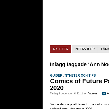
NYHETER
INTERVJUER
LÄN
Inlägg taggade ‘Ann No
GUIDER
/
NYHETER OCH TIPS
Comics of Future P
2020
tisdag 1 december, kl 22:11 av
Andreas
k
0
Så var det dags att ta en titt på vad so
seriehyllorna i december 2020.