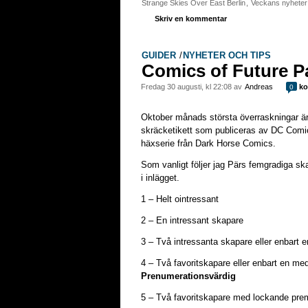
Strange Skies Over East Berlin
,
Veckans nyheter
Skriv en kommentar
GUIDER
/
NYHETER OCH TIPS
Comics of Future P
fredag 30 augusti, kl 22:08 av
Andreas
ko
0
Oktober månads största överraskningar är e
skräcketikett som publiceras av DC Comi
häxserie från Dark Horse Comics.
Som vanligt följer jag Pärs femgradiga ska
i inlägget.
1 – Helt ointressant
2 – En intressant skapare
3 – Två intressanta skapare eller enbart
4 – Två favoritskapare eller enbart en m
Prenumerationsvärdig
5 – Två favoritskapare med lockande pr