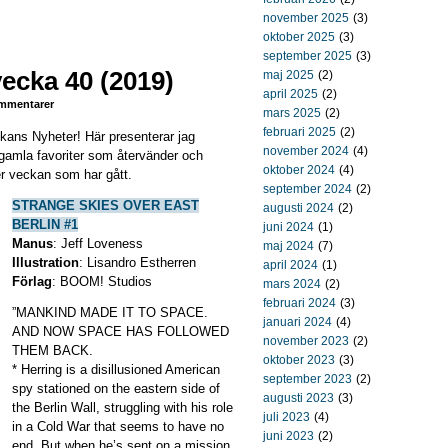
november 2025
(3)
oktober 2025
(3)
september 2025
(3)
ecka 40 (2019)
maj 2025
(2)
april 2025
(2)
mmentarer
mars 2025
(2)
februari 2025
(2)
ckans Nyheter! Här presenterar jag
november 2024
(4)
gamla favoriter som återvänder och
oktober 2024
(4)
r veckan som har gått.
september 2024
(2)
STRANGE SKIES OVER EAST
augusti 2024
(2)
BERLIN #1
juni 2024
(1)
Manus
: Jeff Loveness
maj 2024
(7)
Illustration
: Lisandro Estherren
april 2024
(1)
Förlag
: BOOM! Studios
mars 2024
(2)
februari 2024
(3)
”MANKIND MADE IT TO SPACE.
januari 2024
(4)
AND NOW SPACE HAS FOLLOWED
november 2023
(2)
THEM BACK.
oktober 2023
(3)
* Herring is a disillusioned American
september 2023
(2)
spy stationed on the eastern side of
augusti 2023
(3)
the Berlin Wall, struggling with his role
juli 2023
(4)
in a Cold War that seems to have no
juni 2023
(2)
end. But when he’s sent on a mission