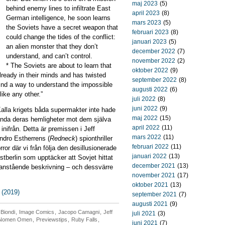
maj 2023
(5)
behind enemy lines to infiltrate East
april 2023
(8)
German intelligence, he soon learns
mars 2023
(5)
the Soviets have a secret weapon that
februari 2023
(8)
could change the tides of the conflict:
januari 2023
(5)
an alien monster that they don’t
december 2022
(7)
understand, and can’t control.
november 2022
(2)
* The Soviets are about to learn that
oktober 2022
(9)
already in their minds and has twisted
september 2022
(8)
find a way
to understand the impossible
augusti 2022
(6)
like any other.”
juli 2022
(8)
juni 2022
(9)
alla krigets båda supermakter inte hade
maj 2022
(15)
da deras hemligheter mot dem själva
april 2022
(11)
 inifrån. Detta är premissen i Jeff
mars 2022
(11)
andro Estherrens (
Redneck
) spionthriller
februari 2022
(11)
ror där vi från följa den desillusionerade
januari 2022
(13)
tberlin som upptäcker att Sovjet hittat
december 2021
(13)
anstående beskrivning – och dessvärre
november 2021
(17)
oktober 2021
(13)
 (2019)
september 2021
(7)
augusti 2021
(9)
 Biondi
,
Image Comics
,
Jacopo Camagni
,
Jeff
juli 2021
(3)
Nomen Omen
,
Previewstips
,
Ruby Falls
,
juni 2021
(7)