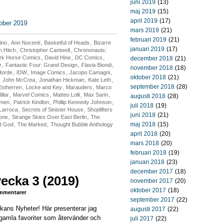
juni 2019
(13)
maj 2019
(15)
april 2019
(17)
tober 2019
mars 2019
(21)
februari 2019
(21)
ino
,
Ann Nocenti
,
Basketful of Heads
,
Bizarre
januari 2019
(17)
n Hitch
,
Christopher Cantwell
,
Chrononauts:
rk Horse Comics
,
David Hine
,
DC Comics
,
december 2018
(21)
r
,
Fantastic Four: Grand Design
,
Flavia Biondi
,
november 2018
(18)
Horde
,
IDW
,
Image Comics
,
Jacopo Camagni
,
oktober 2018
(21)
,
John McCrea
,
Jonathan Hickman
,
Kate Leth
,
september 2018
(28)
Estherren
,
Locke and Key
,
Marauders
,
Marco
llar
,
Marvel Comics
,
Matteo Lolli
,
Max Sarin
,
augusti 2018
(28)
men
,
Patrick Kindlon
,
Phillip Kennedy Johnson
,
juli 2018
(19)
Larroca
,
Secrets of Sinister House
,
Shoplifters
juni 2018
(21)
one
,
Strange Skies Over East Berlin
,
The
maj 2018
(15)
t God
,
The Marked
,
Thought Bubble Anthology
april 2018
(20)
mars 2018
(20)
februari 2018
(19)
januari 2018
(23)
december 2017
(18)
ecka 3 (2019)
november 2017
(20)
oktober 2017
(18)
mentarer
september 2017
(22)
ckans Nyheter! Här presenterar jag
augusti 2017
(22)
gamla favoriter som återvänder och
juli 2017
(22)