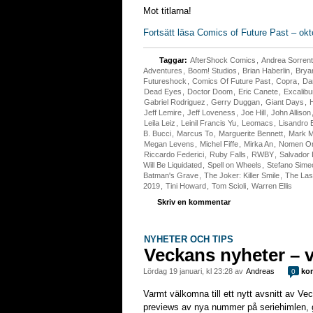
Mot titlarna!
Fortsätt läsa Comics of Future Past – ok
Taggar:
AfterShock Comics
,
Andrea Sorrent
Adventures
,
Boom! Studios
,
Brian Haberlin
,
Brya
Futureshock
,
Comics Of Future Past
,
Copra
,
Da
Dead Eyes
,
Doctor Doom
,
Eric Canete
,
Excalibu
Gabriel Rodriguez
,
Gerry Duggan
,
Giant Days
,
Jeff Lemire
,
Jeff Loveness
,
Joe Hill
,
John Allison
Leila Leiz
,
Leinil Francis Yu
,
Leomacs
,
Lisandro 
B. Bucci
,
Marcus To
,
Marguerite Bennett
,
Mark Mi
Megan Levens
,
Michel Fiffe
,
Mirka An
,
Nomen O
Riccardo Federici
,
Ruby Falls
,
RWBY
,
Salvador 
Will Be Liquidated
,
Spell on Wheels
,
Stefano Sime
Batman's Grave
,
The Joker: Killer Smile
,
The Las
2019
,
Tini Howard
,
Tom Scioli
,
Warren Ellis
Skriv en kommentar
NYHETER OCH TIPS
Veckans nyheter – v
lördag 19 januari, kl 23:28 av
Andreas
kom
0
Varmt välkomna till ett nytt avsnitt av Ve
previews av nya nummer på seriehimlen, 