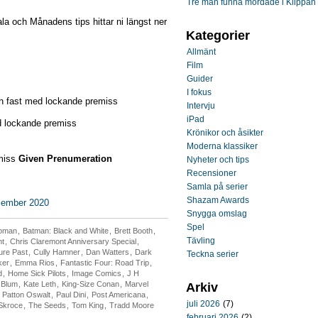
Tre män funna mördade i Klippan
la och Månadens tips hittar ni längst ner
Kategorier
Allmänt
Film
Guider
I fokus
 en fast med lockande premiss
Intervju
iPad
ed lockande premiss
Krönikor och åsikter
Moderna klassiker
emiss
Given Prenumeration
Nyheter och tips
Recensioner
Samla på serier
Shazam Awards
ecember 2020
Snygga omslag
Spel
oman
,
Batman: Black and White
,
Brett Booth
,
Tävling
nt
,
Chris Claremont Anniversary Special
,
ure Past
,
Cully Hamner
,
Dan Watters
,
Dark
Teckna serier
ker
,
Emma Rios
,
Fantastic Four: Road Trip
,
d
,
Home Sick Pilots
,
Image Comics
,
J H
 Blum
,
Kate Leth
,
King-Size Conan
,
Marvel
Arkiv
,
Patton Oswalt
,
Paul Dini
,
Post Americana
,
juli 2026
(7)
Skroce
,
The Seeds
,
Tom King
,
Tradd Moore
februari 2026
(2)