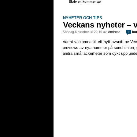
Skriv en kommentar
NYHETER OCH TIPS
Veckans nyheter – v
söndag 6 oktober, kl 22:19 av
Andreas
ko
0
Varmt välkomna till ett nytt avsnitt av Ve
previews av nya nummer på seriehimlen, 
andra små läckerheter som dykt upp unde