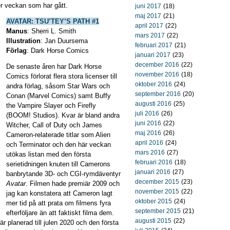
r veckan som har gått.
juni 2017
(18)
maj 2017
(21)
AVATAR: TSU’TEY’S PATH #1
april 2017
(22)
Manus
: Sherri L. Smith
mars 2017
(22)
Illustration
: Jan Duursema
februari 2017
(21)
Förlag
: Dark Horse Comics
januari 2017
(23)
december 2016
(22)
De senaste åren har Dark Horse
november 2016
(18)
Comics förlorat flera stora licenser till
oktober 2016
(24)
andra förlag, såsom Star Wars och
september 2016
(20)
Conan (Marvel Comics) samt Buffy
augusti 2016
(25)
the Vampire Slayer och Firefly
juli 2016
(26)
(BOOM! Studios). Kvar är bland andra
juni 2016
(22)
Witcher, Call of Duty och James
maj 2016
(26)
Cameron-relaterade titlar som Alien
april 2016
(24)
och Terminator och den här veckan
mars 2016
(27)
utökas listan med den första
februari 2016
(18)
serietidningen knuten till Camerons
januari 2016
(27)
banbrytande 3D- och CGI-rymdäventyr
december 2015
(23)
Avatar
. Filmen hade premiär 2009 och
november 2015
(22)
jag kan konstatera att Cameron lagt
oktober 2015
(24)
mer tid på att prata om filmens fyra
september 2015
(21)
efterföljare än att faktiskt filma dem.
augusti 2015
(22)
är planerad till julen 2020 och den första