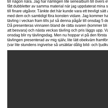
till någon nära. Jag har nämligen lite seriealbum till övers ef
fått dubbletter av samma material när jag uppdaterat mina 
till finare utgåvor. Tänkte det här kunde vara ett trevligt sätt a
med dem och samtidigt föra konsten vidare. Jag kommer h
tävling i veckan fram tills jul så denna pågår till onsdag 5 
Då presenteras vinnaren bland de rätta svaren (kommer bli
att besvara) och nästa veckas tävling och pris läggs upp. V
onsdag blir ny tävlingsdag. Men nu hoppar vi på den första
tävlingen presenterad av mig själv, lite lätt obekväm framf
(var lite stundens ingivelse så ursäktar dålig bild- och ljudkv