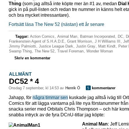
Thing
(som jag alltså inte köpte mer än #1 av, medan
Dial 
gick in på pull-listen och redan tre nummer in känns helt et
och bra mycket intressantare).
Fortsätt läsa The New 52 (nästan) ett år senare
Taggar:
Action Comics
,
Animal Man
,
Batman Incorporated
,
DC
,
D
Frankenstein Agent of S.H.A.D.E
,
Grant Morrison
,
J H Williams III
,
Jef
Jimmy Palmiotti
,
Justice League Dark
,
Justin Gray
,
Matt Kindt
,
Peter 
Swamp Thing
,
The New 52
,
Travel Foreman
,
Wonder Woman
Skriv en kommentar
ALLMÄNT
DC52 * 4
onsdag 7 september, kl 14:53 av
Henrik Ö
kommentarer
5
Jahapp, för
några timmar sen
kuskade jag alltså iväg till Orb
Comics för att lägga vantarna på lite nya förstanummer frå
snacka serier med Orbitals Chris Thompson – och här komm
snabba intryck av de fyra DCnU-titlar jag köpte:
Animal Man
: Jeff Lemi