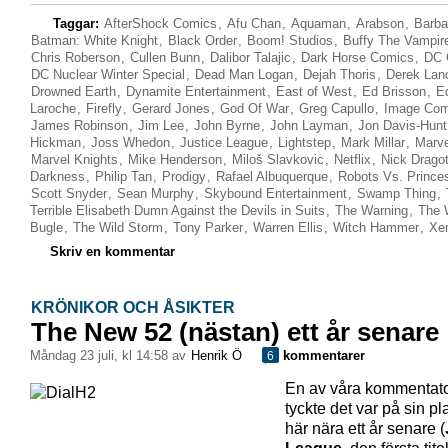
Taggar:
AfterShock Comics
,
Afu Chan
,
Aquaman
,
Arabson
,
Barba
Batman: White Knight
,
Black Order
,
Boom! Studios
,
Buffy The Vampir
Chris Roberson
,
Cullen Bunn
,
Dalibor Talajic
,
Dark Horse Comics
,
DC 
DC Nuclear Winter Special
,
Dead Man Logan
,
Dejah Thoris
,
Derek Lan
Drowned Earth
,
Dynamite Entertainment
,
East of West
,
Ed Brisson
,
E
Laroche
,
Firefly
,
Gerard Jones
,
God Of War
,
Greg Capullo
,
Image Com
James Robinson
,
Jim Lee
,
John Byrne
,
John Layman
,
Jon Davis-Hunt
Hickman
,
Joss Whedon
,
Justice League
,
Lightstep
,
Mark Millar
,
Marv
Marvel Knights
,
Mike Henderson
,
Miloš Slavkovic
,
Netflix
,
Nick Dragot
Darkness
,
Philip Tan
,
Prodigy
,
Rafael Albuquerque
,
Robots Vs. Prince
Scott Snyder
,
Sean Murphy
,
Skybound Entertainment
,
Swamp Thing
,
Terrible Elisabeth Dumn Against the Devils in Suits
,
The Warning
,
The 
Bugle
,
The Wild Storm
,
Tony Parker
,
Warren Ellis
,
Witch Hammer
,
Xe
Skriv en kommentar
KRÖNIKOR OCH ÅSIKTER
The New 52 (nästan) ett år senare
måndag 23 juli, kl 14:58 av
Henrik Ö
kommentarer
6
En av våra kommentato
tyckte det var på sin pla
här nära ett år senare (