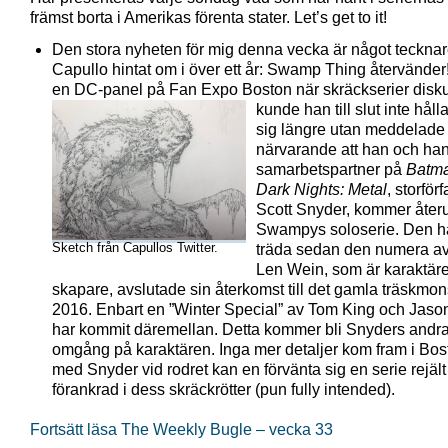
främst borta i Amerikas förenta stater. Let’s get to it!
Den stora nyheten för mig denna vecka är något teckna
Capullo hintat om i över ett år: Swamp Thing återvänder
en DC-panel på Fan Expo Boston när skräckserier disk
kunde han till slut inte håll
sig längre utan meddelade
närvarande att han och ha
samarbetspartner på
Batm
Dark Nights: Metal
, storför
Scott Snyder, kommer åter
Swampys soloserie. Den har
Sketch från Capullos Twitter.
träda sedan den numera av
Len Wein, som är karaktär
skapare, avslutade sin återkomst till det gamla träskmon
2016. Enbart en ”Winter Special” av Tom King och Jas
har kommit däremellan. Detta kommer bli Snyders andr
omgång på karaktären. Inga mer detaljer kom fram i Bo
med Snyder vid rodret kan en förvänta sig en serie rejält
förankrad i dess skräckrötter (pun fully intended).
Fortsätt läsa The Weekly Bugle – vecka 33