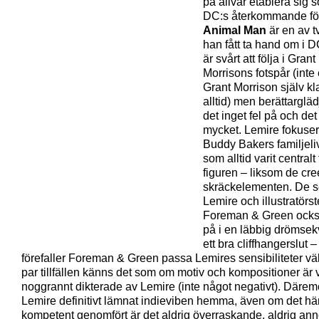
på allvar etablera sig 
DC:s återkommande för
Animal Man
är en av tv
han fått ta hand om i 
är svårt att följa i Grant
Morrisons fotspår (inte
Grant Morrison själv kl
alltid) men berättargläd
det inget fel på och det 
mycket. Lemire fokuser
Buddy Bakers familjeli
som alltid varit centralt 
figuren – liksom de cr
skräckelementen. De s
Lemire och illustratörs
Foreman & Green ocks
på i en läbbig drömse
ett bra cliffhangerslut 
förefaller Foreman & Green passa Lemires sensibiliteter väl,
par tillfällen känns det som om motiv och kompositioner är 
noggrannt dikterade av Lemire (inte något negativt). Därem
Lemire definitivt lämnat indieviben hemma, även om det här
kompetent genomfört är det aldrig överraskande, aldrig ann