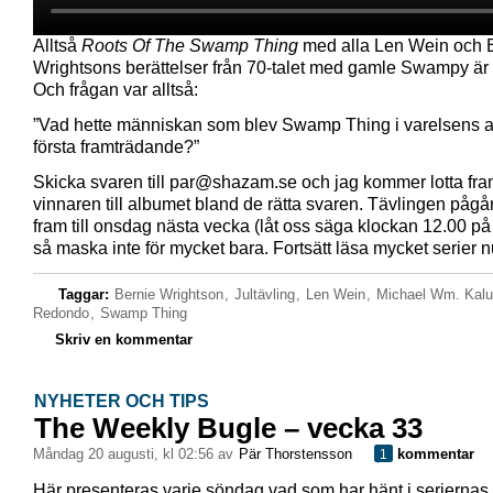
Alltså
Roots Of The Swamp Thing
med alla Len Wein och 
Wrightsons berättelser från 70-talet med gamle Swampy är p
Och frågan var alltså:
”Vad hette människan som blev Swamp Thing i varelsens a
första framträdande?”
Skicka svaren till par@shazam.se och jag kommer lotta fr
vinnaren till albumet bland de rätta svaren. Tävlingen pågår
fram till onsdag nästa vecka (låt oss säga klockan 12.00 p
så maska inte för mycket bara. Fortsätt läsa mycket serier n
Taggar:
Bernie Wrightson
,
Jultävling
,
Len Wein
,
Michael Wm. Kalu
Redondo
,
Swamp Thing
Skriv en kommentar
NYHETER OCH TIPS
The Weekly Bugle – vecka 33
måndag 20 augusti, kl 02:56 av
Pär Thorstensson
kommentar
1
Här presenteras varje söndag vad som har hänt i seriernas 