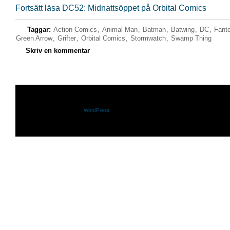
Fortsätt läsa DC52: Midnattsöppet på Orbital Comics
Taggar:
Action Comics
,
Animal Man
,
Batman
,
Batwing
,
DC
,
Fant
Green Arrow
,
Grifter
,
Orbital Comics
,
Stormwatch
,
Swamp Thing
Skriv en kommentar
Shazam.se drivs med
WordPress