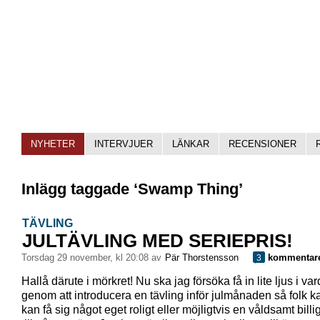
NYHETER
INTERVJUER
LÄNKAR
RECENSIONER
Inlägg taggade ‘Swamp Thing’
TÄVLING
JULTÄVLING MED SERIEPRIS!
torsdag 29 november, kl 20:08 av
Pär Thorstensson
kommentar
3
Hallå därute i mörkret! Nu ska jag försöka få in lite ljus i v
genom att introducera en tävling inför julmånaden så folk 
kan få sig något eget roligt eller möjligtvis en våldsamt billi