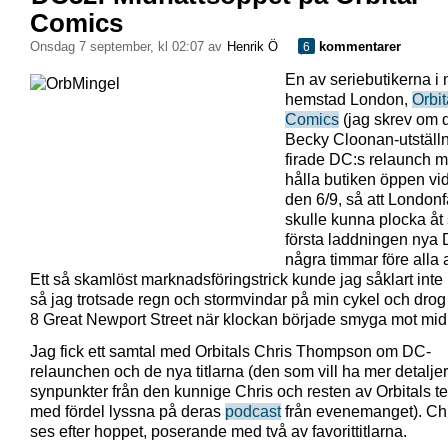
Comics
onsdag 7 september, kl 02:07 av
Henrik Ö
kommentarer
6
En av seriebutikerna i 
hemstad London,
Orbit
Comics
(jag skrev om 
Becky Cloonan-utställ
firade DC:s relaunch m
hålla butiken öppen vi
den 6/9, så att London
skulle kunna plocka åt
första laddningen nya 
några timmar före alla 
Ett så skamlöst marknadsföringstrick kunde jag såklart inte
så jag trotsade regn och stormvindar på min cykel och drog i
8 Great Newport Street när klockan började smyga mot mi
Jag fick ett samtal med Orbitals Chris Thompson om DC-
relaunchen och de nya titlarna (den som vill ha mer detalje
synpunkter från den kunnige Chris och resten av Orbitals 
med fördel lyssna på deras
podcast
från evenemanget). Ch
ses efter hoppet, poserande med två av favorittitlarna.