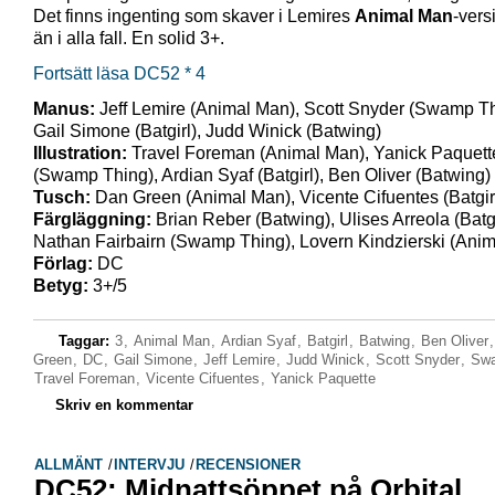
Det finns ingenting som skaver i Lemires
Animal Man
-vers
än i alla fall. En solid 3+.
Fortsätt läsa DC52 * 4
Manus:
Jeff Lemire (Animal Man), Scott Snyder (Swamp Th
Gail Simone (Batgirl), Judd Winick (Batwing)
Illustration:
Travel Foreman (Animal Man), Yanick Paquett
(Swamp Thing), Ardian Syaf (Batgirl), Ben Oliver (Batwing)
Tusch:
Dan Green (Animal Man), Vicente Cifuentes (Batgir
Färgläggning:
Brian Reber (Batwing), Ulises Arreola (Batgi
Nathan Fairbairn (Swamp Thing), Lovern Kindzierski (Ani
Förlag:
DC
Betyg:
3+/5
Taggar:
3
,
Animal Man
,
Ardian Syaf
,
Batgirl
,
Batwing
,
Ben Oliver
Green
,
DC
,
Gail Simone
,
Jeff Lemire
,
Judd Winick
,
Scott Snyder
,
Swa
Travel Foreman
,
Vicente Cifuentes
,
Yanick Paquette
Skriv en kommentar
ALLMÄNT
/
INTERVJU
/
RECENSIONER
DC52: Midnattsöppet på Orbital