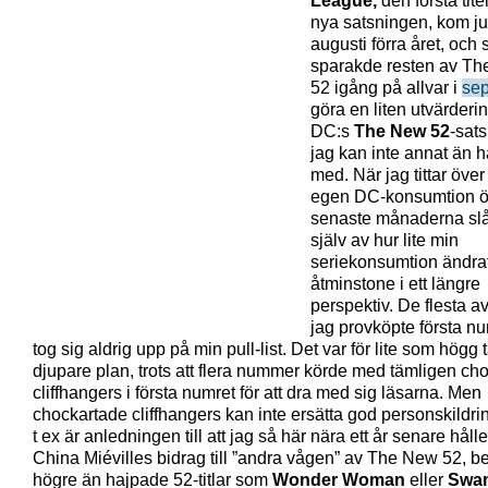
League,
den första tite
nya satsningen, kom ju 
augusti förra året, och
sparakde resten av T
52 igång på allvar i
se
göra en liten utvärderi
DC:s
The New 52
-sat
jag kan inte annat än h
med. När jag tittar över
egen DC-konsumtion ö
senaste månaderna slå
själv av hur lite min
seriekonsumtion ändra
åtminstone i ett längre
perspektiv. De flesta av
jag provköpte första n
tog sig aldrig upp på min pull-list. Det var för lite som högg 
djupare plan, trots att flera nummer körde med tämligen ch
cliffhangers i första numret för att dra med sig läsarna. Men
chockartade cliffhangers kan inte ersätta god personskildrin
t ex är anledningen till att jag så här nära ett år senare håll
China Miévilles bidrag till ”andra vågen” av The New 52, be
högre än hajpade 52-titlar som
Wonder Woman
eller
Swa