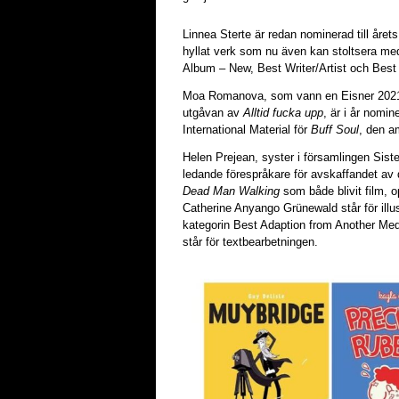
Linnea Sterte är redan nominerad till året
hyllat verk som nu även kan stoltsera me
Album – New, Best Writer/Artist och Best 
Moa Romanova, som vann en Eisner 20
utgåvan av
Alltid fucka upp
, är i år nomin
International Material för
Buff Soul
, den a
Helen Prejean, syster i församlingen Sist
ledande förespråkare för avskaffandet av dö
Dead Man Walking
som både blivit film, 
Catherine Anyango Grünewald står för illu
kategorin Best Adaption from Another M
står för textbearbetningen.