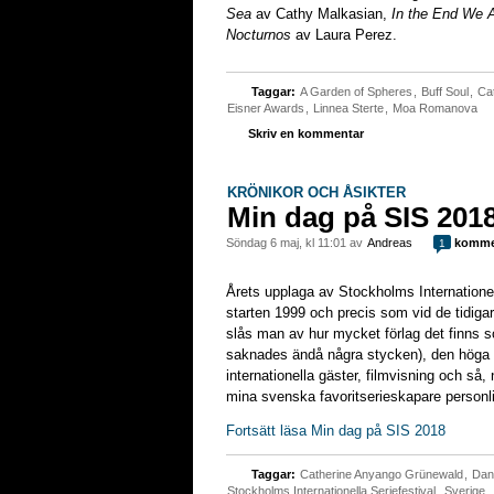
Sea
av Cathy Malkasian,
In the End We A
Nocturnos
av Laura Perez.
Taggar:
A Garden of Spheres
,
Buff Soul
,
Ca
Eisner Awards
,
Linnea Sterte
,
Moa Romanova
Skriv en kommentar
KRÖNIKOR OCH ÅSIKTER
Min dag på SIS 201
söndag 6 maj, kl 11:01 av
Andreas
komme
1
Årets upplaga av Stockholms Internationel
starten 1999 och precis som vid de tidigar
slås man av hur mycket förlag det finns s
saknades ändå några stycken), den höga kv
internationella gäster, filmvisning och så, n
mina svenska favoritserieskapare personl
Fortsätt läsa Min dag på SIS 2018
Taggar:
Catherine Anyango Grünewald
,
Dani
Stockholms Internationella Seriefestival
,
Sverige
,