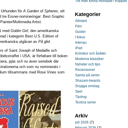
Tre män funna mördade i Klippan
s Urhunden för
A Garden of Spheres
, ett
Kategorier
d tre Eisner-nomineringar: Best Graphic
Allmänt
Painter/Multimedia Artist.
Film
21 med
Goblin Girl
, den amerikanska
Guider
erad i kategorin Best U.S. Edition of
I fokus
merikanska utgåvan av
På glid
.
Intervju
iPad
ers of Saint Joseph of Medaille och
Krönikor och åsikter
dsstraffet i USA, är författare till boken
Moderna klassiker
opera, pjäs och nu även seriebok där
Nyheter och tips
strationerna och som nu nominerats i
Recensioner
edium tillsammans med Rose Vines som
Samla på serier
Shazam Awards
Snygga omslag
Spel
Tävling
Teckna serier
Arkiv
juli 2026
(7)
februari 2026
(2)