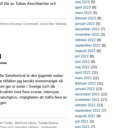
maj 2023
(5)
ll Die
av Tobias Aeschbacher och
april 2023
(8)
mars 2023
(5)
februari 2023
(8)
januari 2023
(5)
therine Anyango Grünewald
,
Dead Man Walking
,
december 2022
(7)
november 2022
(2)
oktober 2022
(9)
september 2022
(8)
augusti 2022
(6)
8
juli 2022
(8)
juni 2022
(9)
ntar
maj 2022
(15)
april 2022
(11)
la Seriefestival är den tjugonde sedan
mars 2022
(11)
e tillfällen jag besökt evenemanget så
februari 2022
(11)
om ger ut serier i Sverige (och då
januari 2022
(13)
alitén med flera scener, intervjuer,
december 2021
(13)
aturligtvis, möjligheten att träffa flera av
november 2021
(17)
igen.
oktober 2021
(13)
september 2021
(7)
augusti 2021
(9)
juli 2021
(3)
el Thollin
,
Mörkrets hjärta
,
Natalia Batista
,
juni 2021
(7)
Theo och Uppsalas väktare
,
Unghunden
,