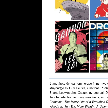
Bland årets övriga nominerade finns mycke
Muybridge
av Guy Delisle,
Precious Rubb
Briana Loewinsohn,
Cannon
av Lee Lai,
D
Jonghs adaption av
Flugornas herre
, och
Cornelius: The Merry Life of a Wretched 
Woods
av Juni Ba,
More Weight: A Salem