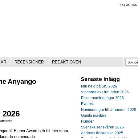
Följ via RSS
KAR
RECENSIONER
REDAKTIONEN
Senaste inlägg
ine Anyango
Min helg på SIS 2026
Vinnarna av Urhunden 2026
Eisnernomineringar 2026
Everest
Nomineringar till Urhunden 2026
 2026
Gamla mästare
ntarer
Hunger
Svenska serievåren 2026
gar till Eisner Award och till min stora
Andreas årskrönika 2025
bland de nominerade.