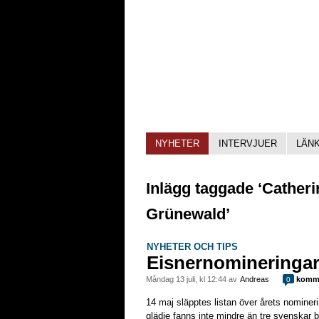
NYHETER
INTERVJUER
LÄN
Inlägg taggade ‘Cather
Grünewald’
NYHETER OCH TIPS
Eisnernomineringar
måndag 13 juli, kl 12:44 av
Andreas
komme
0
14 maj släpptes listan över årets nominerin
glädje fanns inte mindre än tre svenskar 