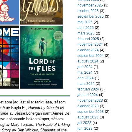
november 2025
(3)
oktober 2025
(3)
september 2025
(3)
maj 2025
(2)
april 2025
(2)
mars 2025
(2)
februari 2025
(2)
november 2024
(4)
oktober 2024
(4)
september 2024
(2)
augusti 2024
(2)
juni 2024
(1)
maj 2024
(7)
april 2024
(1)
mars 2024
(2)
februari 2024
(3)
januari 2024
(4)
november 2023
(2)
t som jag läst eller tänkt läsa, såsom
oktober 2023
(3)
ish
av Kayla E.,
Raised by Ghosts
av
september 2023
(2)
rome
av Jesse Lonergan samt Aimée De
augusti 2023
(3)
 nya spännande bekantskaper, såsom
juli 2023
(4)
Dog
av Marc Torices,
The Fable of Erkling
juni 2023
(2)
 Story
av Ben Wickey,
Shadows of the