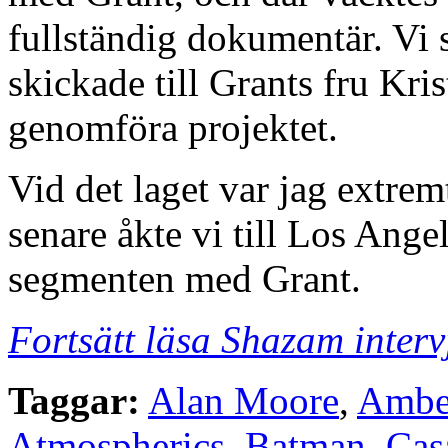
fullständig dokumentär. Vi s
skickade till Grants fru Kri
genomföra projektet.
Vid det laget var jag extrem
senare åkte vi till Los Ange
segmenten med Grant.
Fortsätt läsa Shazam inter
Taggar:
Alan Moore
,
Ambe
Atmospherics
,
Batman
,
Cas