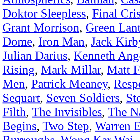
Doktor Sleepless
,
Final Cris
Grant Morrison
,
Green Lan
Dome
,
Iron Man
,
Jack Kirb
Julian Darius
,
Kenneth Ang
Rising
,
Mark Millar
,
Matt F
Men
,
Patrick Meaney
,
Resp
Sequart
,
Seven Soldiers
,
St
Filth
,
The Invisibles
,
The N
Begins
,
Two Step
,
Warren E
Burroughs
,
Wong Kar Wai