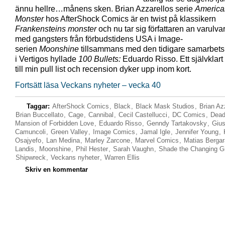
ännu hellre…månens sken. Brian Azzarellos serie
America
Monster
hos AfterShock Comics är en twist på klassikern
Frankensteins monster
och nu tar sig författaren an varulva
med gangsters från förbudstidens USA i Image-
serien
Moonshine
tillsammans med den tidigare samarbets
i Vertigos hyllade
100 Bullets:
Eduardo Risso. Ett självklart 
till min pull list och recension dyker upp inom kort.
Fortsätt läsa Veckans nyheter – vecka 40
Taggar:
AfterShock Comics
,
Black
,
Black Mask Studios
,
Brian Az
Brian Buccellato
,
Cage
,
Cannibal
,
Cecil Castellucci
,
DC Comics
,
Dead
Mansion of Forbidden Love
,
Eduardo Risso
,
Genndy Tartakovsky
,
Giu
Camuncoli
,
Green Valley
,
Image Comics
,
Jamal Igle
,
Jennifer Young
,
Osajyefo
,
Lan Medina
,
Marley Zarcone
,
Marvel Comics
,
Matias Bergar
Landis
,
Moonshine
,
Phil Hester
,
Sarah Vaughn
,
Shade the Changing Gi
Shipwreck
,
Veckans nyheter
,
Warren Ellis
Skriv en kommentar