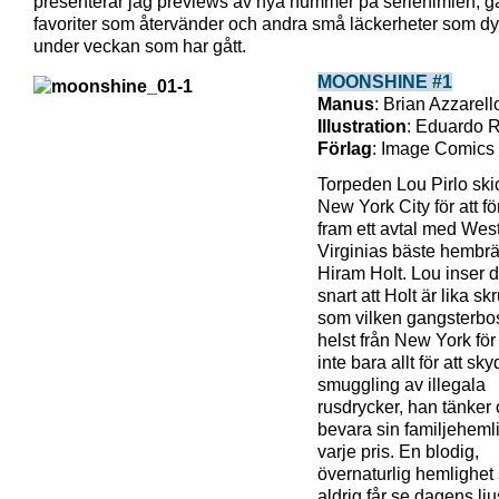
presenterar jag previews av nya nummer på seriehimlen, 
favoriter som återvänder och andra små läckerheter som dy
under veckan som har gått.
MOONSHINE #1
Manus
: Brian Azzarell
Illustration
: Eduardo 
Förlag
: Image Comics
Torpeden Lou Pirlo ski
New York City för att f
fram ett avtal med Wes
Virginias bäste hembr
Hiram Holt. Lou inser 
snart att Holt är lika sk
som vilken gangsterb
helst från New York för
inte bara allt för att sk
smuggling av illegala
rusdrycker, han tänker
bevara sin familjehemlig
varje pris. En blodig,
övernaturlig hemlighet
aldrig får se dagens lju