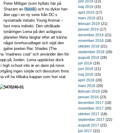
juni 2019
(13)
Peter Milligan (som hyllats här på
maj 2019
(15)
Shazam av
Henrik
) och nu dyker han
april 2019
(17)
åter upp i en ny serie från DC:s
mars 2019
(21)
nystartade initiativ Young Animal –
februari 2019
(21)
fast mera indirekt. Den uttråkade
januari 2019
(17)
tonåringen Loma på den avlägsna
december 2018
(21)
planeten Meta längtar efter att känna
november 2018
(18)
något överhuvudtaget och stjäl den
oktober 2018
(21)
galne poeten Rac Shades (The
september 2018
(28)
a ”madness coat” och använder den för
augusti 2018
(28)
kropp på Jorden. Loma upptäcker dock
juli 2018
(19)
i high school inte är en dans på rosor.
juni 2018
(21)
rtgång ingen sörjde och dessutom finns
maj 2018
(15)
 vill ha tillbaka kappan som hon stal.
april 2018
(20)
mars 2018
(20)
februari 2018
(19)
januari 2018
(23)
december 2017
(18)
november 2017
(20)
oktober 2017
(18)
september 2017
(22)
augusti 2017
(22)
juli 2017
(22)