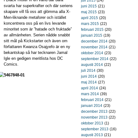
juli 2015
(24)
svarta har superkrafter och där seriens
juni 2015
(21)
skapare vill få oss att glömma alla X-
maj 2015
(23)
Men-liknande metaforer och istället
april 2015
(20)
koncentrera oss på en livs levande
mars 2015
(22)
minoritet som är ”hatade och fruktade”
februari 2015
(20)
av allmänheten. Serien nådde snabbt
januari 2015
(19)
sitt mål på Kickstarter och även om
december 2014
(20)
författaren Kwanza Osajyefo är en ny
november 2014
(21)
bekantskap så har tecknaren Jamal
oktober 2014
(23)
Igle en gedigen meritlista hos DC
september 2014
(22)
Comics.
augusti 2014
(22)
juli 2014
(30)
juni 2014
(20)
maj 2014
(27)
april 2014
(24)
mars 2014
(39)
februari 2014
(21)
januari 2014
(23)
december 2013
(22)
november 2013
(22)
oktober 2013
(1)
september 2013
(16)
augusti 2013
(21)