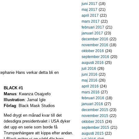
juni 2017
(18)
maj 2017
(21)
april 2017
(22)
mars 2017
(22)
februari 2017
(21)
januari 2017
(23)
december 2016
(22)
november 2016
(18)
oktober 2016
(24)
september 2016
(20)
augusti 2016
(25)
juli 2016
(26)
ephanie Hans verkar detta bli en
juni 2016
(22)
maj 2016
(26)
april 2016
(24)
BLACK #1
mars 2016
(27)
Manus
: Kwanza Osajyefo
februari 2016
(18)
Illustration
: Jamal Igle
januari 2016
(27)
Förlag
: Black Mask Studios
december 2015
(23)
Med drygt en månad kvar till det
november 2015
(22)
ödesdigra presidentvalet i USA dyker
oktober 2015
(24)
det upp en serie som borde få
september 2015
(21)
Trumpanhängare att kippa efter andan.
augusti 2015
(22)
I
Black
möter vi en värld där bara