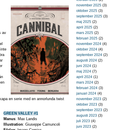
november 2025
(3)
oktober 2025
(3)
september 2025
(3)
maj 2025
(2)
april 2025
(2)
s av
mars 2025
(2)
februari 2025
(2)
el
november 2024
(4)
inte
oktober 2024
(4)
öra
september 2024
(2)
ar
augusti 2024
(2)
er
juni 2024
(1)
maj 2024
(7)
ån
april 2024
(1)
 en
mars 2024
(2)
februari 2024
(3)
januari 2024
(4)
skapa en serie med en annorlunda twist
november 2023
(2)
oktober 2023
(3)
september 2023
(2)
GREEN VALLEY #1
augusti 2023
(3)
Manus
: Max Landis
juli 2023
(4)
Illustration
: Giuseppe Camuncoli
juni 2023
(2)
Förlag
: Image Comics