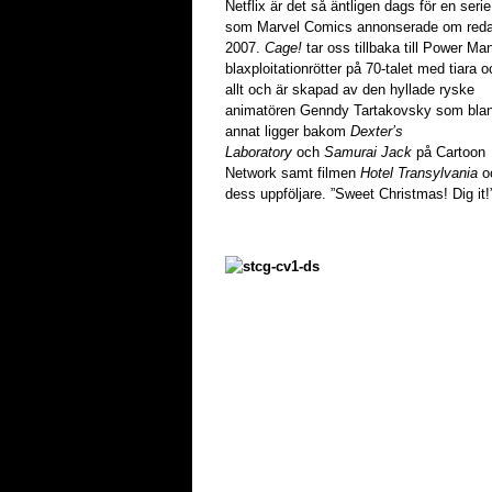
Netflix är det så äntligen dags för en serie
som Marvel Comics annonserade om red
2007.
Cage!
tar oss tillbaka till Power Ma
blaxploitationrötter på 70-talet med tiara o
allt och är skapad av den hyllade ryske
animatören Genndy Tartakovsky som bla
annat ligger bakom
Dexter’s
Laboratory
och
Samurai Jack
på Cartoon
Network samt filmen
Hotel Transylvania
o
dess uppföljare. ”Sweet Christmas! Dig it!