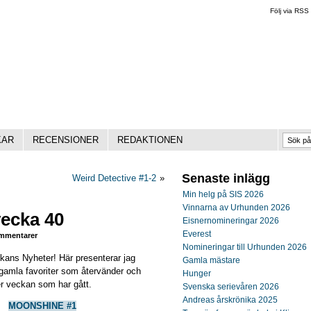
Följ via RSS
KAR
RECENSIONER
REDAKTIONEN
Senaste inlägg
Weird Detective #1-2
»
Min helg på SIS 2026
Vinnarna av Urhunden 2026
vecka 40
Eisnernomineringar 2026
Everest
mmentarer
Nomineringar till Urhunden 2026
ckans Nyheter! Här presenterar jag
Gamla mästare
gamla favoriter som återvänder och
Hunger
r veckan som har gått.
Svenska serievåren 2026
Andreas årskrönika 2025
MOONSHINE #1