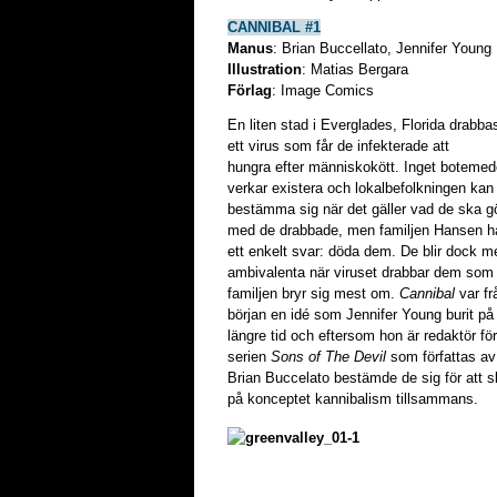
CANNIBAL #1
Manus
: Brian Buccellato, Jennifer Young
Illustration
: Matias Bergara
Förlag
: Image Comics
En liten stad i Everglades, Florida drabba
ett virus som får de infekterade att
hungra efter människokött. Inget botemed
verkar existera och lokalbefolkningen kan 
bestämma sig när det gäller vad de ska g
med de drabbade, men familjen Hansen h
ett enkelt svar: döda dem. De blir dock m
ambivalenta när viruset drabbar dem som
familjen bryr sig mest om.
Cannibal
var fr
början en idé som Jennifer Young burit på
längre tid och eftersom hon är redaktör för
serien
Sons of The Devil
som författas av
Brian Buccelato bestämde de sig för att 
på konceptet kannibalism tillsammans.