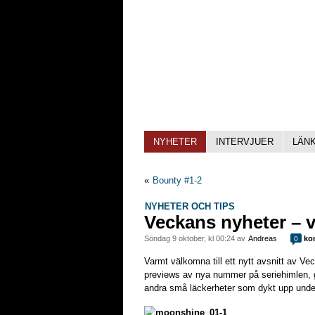
NYHETER
INTERVJUER
LÄN
«
Bounty #1-2
NYHETER OCH TIPS
Veckans nyheter – 
söndag 9 oktober, kl 00:24 av
Andreas
ko
0
Varmt välkomna till ett nytt avsnitt av Ve
previews av nya nummer på seriehimlen, 
andra små läckerheter som dykt upp unde