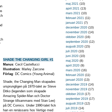
maj 2021
(10)
an
april 2021
(13)
ns
mars 2021
(10)
ch
februari 2021
(11)
januari 2021
(7)
nd
december 2020
(10)
november 2020
(14)
oktober 2020
(16)
ch
september 2020
(12)
”
augusti 2020
(15)
juli 2020
(10)
juni 2020
(10)
SHADE THE CHANGING GIRL #1
maj 2020
(8)
Manus
: Cecil Castellucci
april 2020
(9)
Illustration
: Marley Zarcone
mars 2020
(16)
Förlag
: DC Comics (Young Animal)
februari 2020
(11)
januari 2020
(13)
Shade, the Changing Man skapades
december 2019
(14)
ursprungligen på 1970-talet av Steve
november 2019
(17)
Ditko (legenden som skapade
oktober 2019
(17)
Amazing Spider-Man och Doctor
september 2019
(17)
Strange tillsammans med Stan Lee)
augusti 2019
(12)
på DC Comics. Under 1990-talet fick
juli 2019
(14)
han en renässans hos Vertigo med