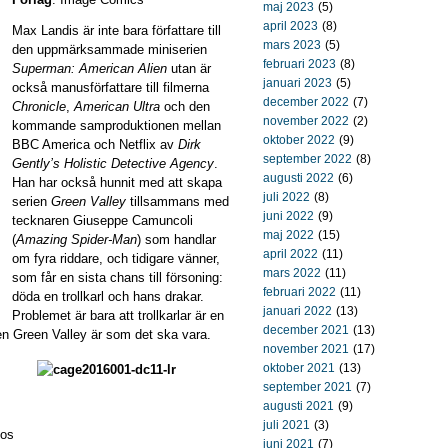
maj 2023
(5)
april 2023
(8)
Max Landis är inte bara författare till
mars 2023
(5)
den uppmärksammade miniserien
februari 2023
(8)
Superman: American Alien
utan är
januari 2023
(5)
också manusförfattare till filmerna
december 2022
(7)
Chronicle
,
American Ultra
och den
november 2022
(2)
kommande samproduktionen mellan
oktober 2022
(9)
BBC America och Netflix av
Dirk
september 2022
(8)
Gently’s Holistic Detective Agency
.
augusti 2022
(6)
Han har också hunnit med att skapa
juli 2022
(8)
serien
Green Valley
tillsammans med
juni 2022
(9)
tecknaren Giuseppe Camuncoli
maj 2022
(15)
(
Amazing Spider-Man
) som handlar
april 2022
(11)
om fyra riddare, och tidigare vänner,
mars 2022
(11)
som får en sista chans till försoning:
februari 2022
(11)
döda en trollkarl och hans drakar.
januari 2022
(13)
Problemet är bara att trollkarlar är en
december 2021
(13)
den Green Valley är som det ska vara.
november 2021
(17)
oktober 2021
(13)
september 2021
(7)
augusti 2021
(9)
juli 2021
(3)
hos
juni 2021
(7)