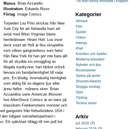
Tre män funna mördade i Klippan
Manus
: Brian Azzarello
Illustration
: Eduardo Risso
Kategorier
Förlag
: Image Comics
Allmänt
Torpeden Lou Pirlo skickas från New
Film
York City för att förhandla fram ett
Guider
avtal med West Virginias bäste
I fokus
hembrännare: Hiram Holt. Lou inser
Intervju
dock snart att Holt är lika skrupellös
iPad
som vilken gangsterboss som helst
Krönikor och åsikter
från New York för han gör inte bara allt
Moderna klassiker
för att skydda sin smuggling av
Nyheter och tips
illegala rusdrycker, han tänker också
Recensioner
bevara sin familjehemlighet till varje
Samla på serier
pris. En blodig, övernaturlig hemlighet
Shazam Awards
som aldrig får se dagens ljus eller
Snygga omslag
ännu hellre…månens sken. Brian
Spel
Azzarellos serie
American Monster
Tävling
hos AfterShock Comics är en twist på
Teckna serier
klassikern
Frankensteins monster
och
 med gangsters från förbudstidens USA i
Arkiv
den tidigare samarbetspartnern i
 Ett självklart tillägg till min pull list
juli 2026
(7)
februari 2026
(2)