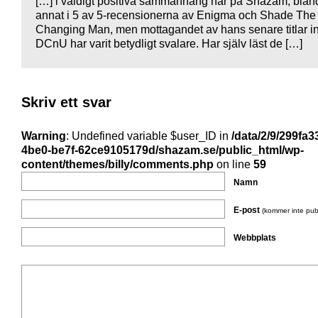
[…] i väldigt positiva sammanhang här på Shazam, blan
annat i 5 av 5-recensionerna av Enigma och Shade The
Changing Man, men mottagandet av hans senare titlar 
DCnU har varit betydligt svalare. Har själv läst de […]
Skriv ett svar
Warning
: Undefined variable $user_ID in
/data/2/9/299fa3
4be0-be7f-62ce9105179d/shazam.se/public_html/wp-
content/themes/billy/comments.php
on line
59
Namn
E-post
(kommer inte pub
Webbplats