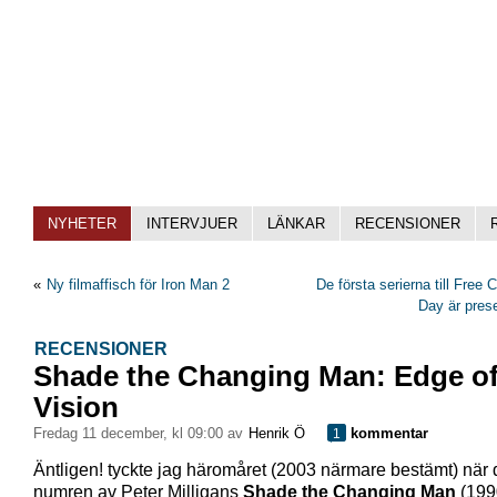
NYHETER
INTERVJUER
LÄNKAR
RECENSIONER
«
Ny filmaffisch för Iron Man 2
De första serierna till Free
Day är pres
RECENSIONER
Shade the Changing Man: Edge o
Vision
fredag 11 december, kl 09:00 av
Henrik Ö
kommentar
1
Äntligen! tyckte jag häromåret (2003 närmare bestämt) när 
numren av Peter Milligans
Shade the Changing Man
(199