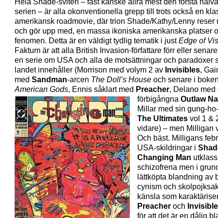
Hela Shade-sviten – fast kanske allra mest den första halv
serien – är alla okonventionella grepp till trots också en kla
amerikansk roadmovie, där trion Shade/Kathy/Lenny reser 
och gör upp med, en massa ikoniska amerikanska platser 
fenomen. Detta är en väldigt tydlig tematik i just
Edge of Vis
Faktum är att alla British Invasion-författare förr eller senare
en serie om USA och alla de motsättningar och paradoxer 
landet innehåller (Morrison med volym 2 av
Invisibles
, Gai
med
Sandman
-arcen
The Doll’s House
och senare i boke
American Gods
, Ennis såklart med
Preacher
, Delano med o
förbigångna
Outlaw Na
Millar med sin gung-ho-
The Ultimates
vol 1 & 
vidare) – men Milligan v
Och bäst. Milligans feb
USA-skildringar i
Shad
Changing Man
utklass
schizofrena men i grun
lättköpta blandning av b
cynism och skolpojksa
känsla som karaktärise
Preacher
och
Invisibl
för att det är en dålig b