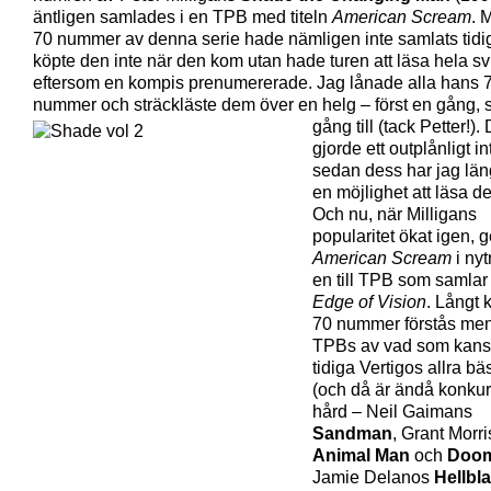
äntligen samlades i en TPB med titeln
American Scream
. 
70 nummer av denna serie hade nämligen inte samlats tidig
köpte den inte när den kom utan hade turen att läsa hela sv
eftersom en kompis prenumererade. Jag lånade alla hans 
nummer och sträckläste dem över en helg – först en
gång, 
gång till (tack Petter!).
gjorde ett outplånligt i
sedan dess har jag läng
en möjlighet att läsa d
Och nu, när Milligans
popularitet ökat igen, 
American Scream
i nyt
en till TPB som samlar
Edge of Vision
. Långt k
70 nummer förstås men
TPBs av vad som kans
tidiga Vertigos allra bäs
(och då är ändå konku
hård – Neil Gaimans
Sandman
, Grant Morr
Animal Man
och
Doom
Jamie Delanos
Hellbl