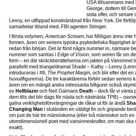
USA tillsammans med 
George, dottern till Ge
sista offer, och senare
Lenny, en utflippad konstnärsbrud från New York. De förfölj
samarbetar ibland med, FBI-agenten Stringer.
I första volymen,
American Scream
, har Milligan ännu inte h
formen, även om seriens typiska psykedeliska flipprighet är
redan från början. Det är först några nummer in, närmare b
nummer som samlas i
Edge of Vision
, som serien får sin de
form – en där skräckberättelserna om jakten på Vansinnet l
parallellt med triangeldramat Shade – Kathy – Lenny (Lenn
introduceras i #8,
The Prophet Margin
, och blir efter det en
huvudfigurerna). De tre karaktärerna förblir sedan seriens k
även om en mängd andra intressanta bifigurer också skymtar
ex
Hellblazer
och Neil Gaimans
Death
– dock får vi vänta 
dem tills det blir dags för nästa och nästnästa TPB) – oavset
galna verklighetsförvrängningar de råkar ut för är ändå
Sha
Changing Man
i slutänden en väldigt fin och gripande berä
om just de här tre människorna (eller två människor och en
utomdimensionell poet med vansinneskrafter, om man ska 
exakt).