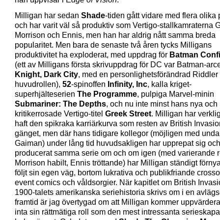
Milligan har sedan
Shade
-tiden gått vidare med flera olika 
och har varit väl så produktiv som Vertigo-stallkamraterna
Morrison och Ennis, men han har aldrig nått samma breda
popularitet. Men bara de senaste två åren tycks Milligans
produktivitet ha exploderat, med uppdrag för
Batman Confi
(ett av Milligans första skrivuppdrag för DC var Batman-ar
Knight, Dark City
, med en personlighetsförändrad Riddler 
huvudrollen),
52
-spinoffen
Infinity, Inc
, kalla kriget-
superhjälteserien
The Programme
, pulpiga Marvel-minin
Submariner: The Depths
, och nu inte minst hans nya och
kritikerrosade Vertigo-titel
Greek Street
. Milligan har verkli
haft den spikraka karriärkurva som resten av British Invasio
gänget, men där hans tidigare kollegor (möjligen med unda
Gaiman) under lång tid huvudsakligen har upprepat sig oc
producerat samma serie om och om igen (med varierande re
Morrison habilt, Ennis tröttande) har Milligan ständigt förny
följt sin egen väg, bortom lukrativa och publikfriande crosso
event comics och våldsorgier. När kapitlet om British Invasi
1900-talets amerikanska seriehistoria skrivs om i en avläg
framtid är jag övertygad om att Milligan kommer uppvärder
inta sin rättmätiga roll som den mest intressanta serieskapa