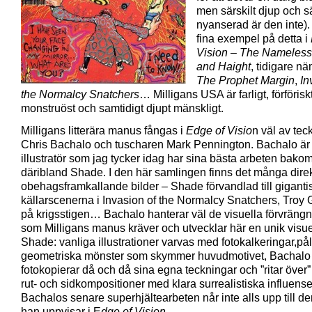
men särskilt djup och sä
nyanserad är den inte)
fina exempel på detta i
Vision
–
The Nameless
and Haight
, tidigare n
The Prophet Margin
,
In
the Normalcy Snatchers
… Milligans USA är farligt, förföriskt
monstruöst och samtidigt djupt mänskligt.
Milligans litterära manus fångas i
Edge of Visio
n väl av tec
Chris Bachalo och tuscharen Mark Pennington. Bachalo är
illustratör som jag tycker idag har sina bästa arbeten bakom
däribland Shade. I den här samlingen finns det många dire
obehagsframkallande bilder – Shade förvandlad till giganti
källarscenerna i Invasion of the Normalcy Snatchers, Troy
på krigsstigen… Bachalo hanterar väl de visuella förvrängn
som Milligans manus kräver och utvecklar här en unik visuell
Shade: vanliga illustrationer varvas med fotokalkeringar,p
geometriska mönster som skymmer huvudmotivet, Bachalo
fotokopierar då och då sina egna teckningar och ”ritar över
rut- och sidkompositioner med klara surrealistiska influense
Bachalos senare superhjältearbeten når inte alls upp till den
han uppvisar i E
dge of Vision
.