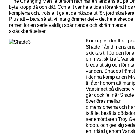
”The Changing Man” eftersom han har en tendens att på D
byta kropp då och då). Och allt var hela tiden förankrat hos 
komplexa och, trots allt galet de råkade ut för, jordnära kara
Plus att – bara så att vi inte glömmer det – det hela skedde
ramen för en serie väldigt spännande och skrämmande
skräckberättelser.
Konceptet i korthet: p
Shade från dimension
skickas till Jorden för a
en mystisk kraft, Vansin
breda ut sig och förinta
världen. Shades främs
i denna kamp är en M-
tillåter honom att mani
Vansinnet på diverse v
går dock fel när Shade
överföras mellan
dimensionerna och han
istället besätta dödsd
seriemördaren Troy G
kropp, och ger sig sed
en irrfärd genom Vansi