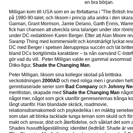
en bra början.
Milligan kom till USA som en av författarna i ”The British In
på 1980-90-talet, och liksom i princip alla andra i den skara
Gaiman, Grant Morrison, Jamie Delano, Garth Ennis, Warren
fick han chansen att utveckla sina talanger under stor rörels
under DC-redaktören Karen Berger. Efter att Alan Moore r
Swamp Thing med kommersiellt och konstnärligt lyckat resul
DC med Berger i spetsen återupprepa succén och lät britter
bland DCs bortglömda karaktärer – ta nån oanvänd C-listef
gör vad du vill. Peter Milligan valde en gammal avsomnad
Ditko-figur,
Shade the Changing Man
.
Peter Milligan, liksom sina kollegor skolad på brittiska
veckotidningen
2000AD
och med roliga men i grunden helt
genrebaserade serier som
Bad Company
och
Johnny N
meritlistan, skapade med
Shade the Changing Man
något
något mer, något som gick utanför genreseriernas trånga k
långt utanför. Han blandade skräck, roadmovie,
relationsdramakomedi och psykedelika i en mäktig serieber
som utan att blinka tacklade tunga teman som skuld och för
makt och ansvar, död och återfödelse, och såklart det som al
Shades huvudfrågeställning: identitet (ledtråd: Shade
är
ver