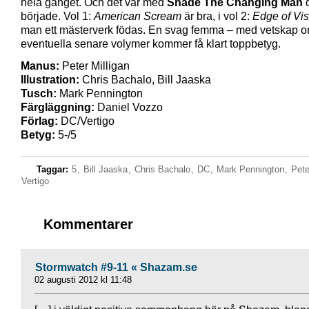
hela gänget. Och det var med
Shade The Changing Man
d
började. Vol 1:
American Scream
är bra, i vol 2:
Edge of Vis
man ett mästerverk födas. En svag femma – med vetskap o
eventuella senare volymer kommer få klart toppbetyg.
Manus:
Peter Milligan
Illustration:
Chris Bachalo, Bill Jaaska
Tusch:
Mark Pennington
Färgläggning:
Daniel Vozzo
Förlag:
DC/Vertigo
Betyg:
5-/5
Taggar:
5
,
Bill Jaaska
,
Chris Bachalo
,
DC
,
Mark Pennington
,
Pete
Vertigo
Kommentarer
Stormwatch #9-11 « Shazam.se
02 augusti 2012 kl 11:48