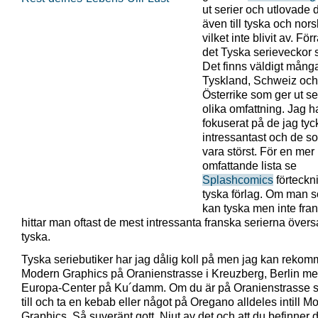
ut serier och utlovade 
även till tyska och nors
vilket inte blivit av. För
det Tyska serieveckor s
Det finns väldigt många
Tyskland, Schweiz och
Österrike som ger ut ser
olika omfattning. Jag h
fokuserat på de jag tyc
intressantast och de s
vara störst. För en mer
omfattande lista se
Splashcomics
förteckn
tyska förlag. Om man 
kan tyska men inte fra
hittar man oftast de mest intressanta franska serierna översat
tyska.
Tyska seriebutiker har jag dålig koll på men jag kan reko
Modern Graphics på Oranienstrasse i Kreuzberg, Berlin med 
Europa-Center på Ku´damm. Om du är på Oranienstrasse 
till och ta en kebab eller något på Oregano alldeles intill M
Graphics. Så suveränt gott. Njut av det och att du befinner d