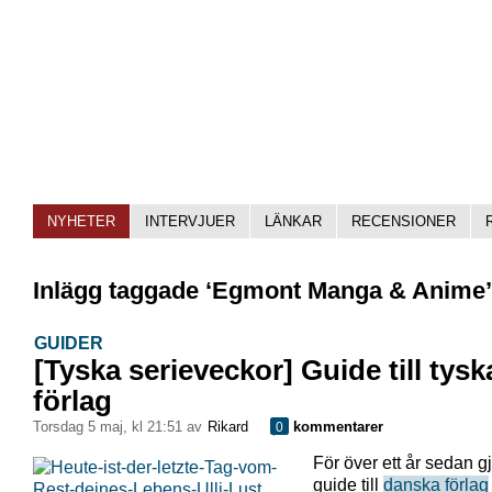
NYHETER
INTERVJUER
LÄNKAR
RECENSIONER
Inlägg taggade ‘Egmont Manga & Anime’
GUIDER
[Tyska serieveckor] Guide till tysk
förlag
torsdag 5 maj, kl 21:51 av
Rikard
kommentarer
0
För över ett år sedan g
guide till
danska förlag