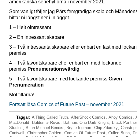
amerikanska seriehyllorna i november 2021.
Som vanligt följer jag Pärs femgradiga skala och Månadens
hittar ni längst ner i inlägget.
1 – Helt ointressant
2 – En intressant skapare
3 – Två intressanta skapare eller enbart en fast med locka
premiss
4 – Två favoritskapare eller enbart en med lockande
premiss
Prenumerationsvärdig
5 – Två favoritskapare med lockande premiss
Given
Prenumeration
Mot titlarna!
Fortsätt läsa Comics of Future Past – november 2021
Taggar:
A Thing Called Truth
,
AfterShock Comics
,
Ahoy Comics
,
MacDonald
,
Baldemar Rivas
,
Batman: One Dark Knight
,
Black Panther
Studios
,
Brian Michael Bendis
,
Bryce Ingman
,
Chip Zdarsky
,
Christop
Cantwell
,
Christopher Golden
,
Comics Of Future Past
,
Cullen Bunn
,
Da