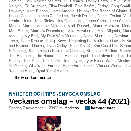
Comics
,
Dark Knights of Steel
,
DC Comics
,
Donny Cates
,
Drew Zucke
Nguyen
,
Ed Brubaker
,
Elisa Romboli
,
Enid Balám
,
Friday
,
Greg Small
Hawkeye: Kate Bishop
,
Heath Amodio
,
Hellboy: The Bones of Giants
,
Image Comics
,
Iolanda Zanfardino
,
Jacob Phillips
,
James Tynion IV
,
J
Lemire
,
Jock
,
John Ridley
,
Joy Operations
,
Juann Cabal
,
Luca Casala
Marcos Martin
,
Marieke Nijkamp
,
Mark Russell
,
Martin Morazzo
,
Marv
Matt Smith
,
Matthew Rosenberg
,
Mike Hawthorne
,
Mike Mignola
,
Mun
Vicente
,
My Bad
,
My Date With Monsters
,
Nadia Shammas
,
Newburn
Tobin
,
Peter Krause
,
Phillip Sevy
,
Regarding the Matter of Oswald's B
and Batman
,
Robins
,
Ryan Ottley
,
Sami Kivelä
,
She Could Fly
,
Simon
Stålenhag
,
Something is Killing the Children
,
Stephanie Phillips
,
Steph
The Heathens
,
The House
,
The Human Target
,
The Labyrinth
,
The Thi
Seeley
,
Tom King
,
Tom Reilly
,
Tom Taylor
,
Tyler Boss
,
Walter Mosley
Dell'Edera
,
What's the Furthest Place From Here?
,
Wonder Woman: Evo
Yasmine Putri
,
Ziyed Yusuf Ayoub
Skriv en kommentar
NYHETER OCH TIPS
/
SNYGGA OMSLAG
Veckans omslag – vecka 44 (2021)
söndag 7 november, kl 23:02 av
Andreas
kommentarer
0