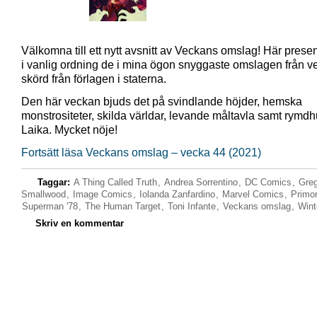
Välkomna till ett nytt avsnitt av Veckans omslag! Här presen
i vanlig ordning de i mina ögon snyggaste omslagen från 
skörd från förlagen i staterna.
Den här veckan bjuds det på svindlande höjder, hemska
monstrositeter, skilda världar, levande måltavla samt rymd
Laika. Mycket nöje!
Fortsätt läsa Veckans omslag – vecka 44 (2021)
Taggar:
A Thing Called Truth
,
Andrea Sorrentino
,
DC Comics
,
Gre
Smallwood
,
Image Comics
,
Iolanda Zanfardino
,
Marvel Comics
,
Primor
Superman '78
,
The Human Target
,
Toni Infante
,
Veckans omslag
,
Wint
Skriv en kommentar