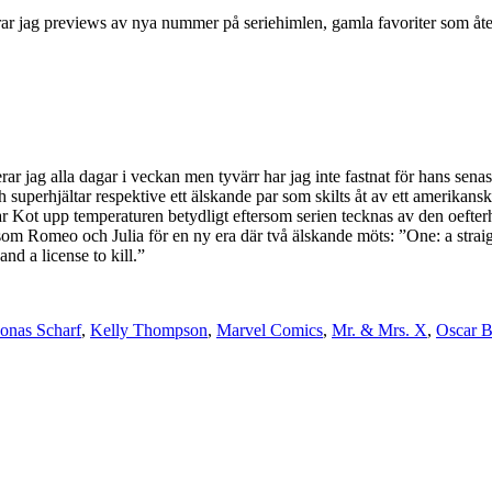
terar jag previews av nya nummer på seriehimlen, gamla favoriter som 
 jag alla dagar i veckan men tyvärr har jag inte fastnat för hans sena
 superhjältar respektive ett älskande par som skilts åt av ett amerikans
ar Kot upp temperaturen betydligt eftersom serien tecknas av den oeft
 som Romeo och Julia för en ny era där två älskande möts: ”One: a stra
nd a license to kill.”
Jonas Scharf
,
Kelly Thompson
,
Marvel Comics
,
Mr. & Mrs. X
,
Oscar B