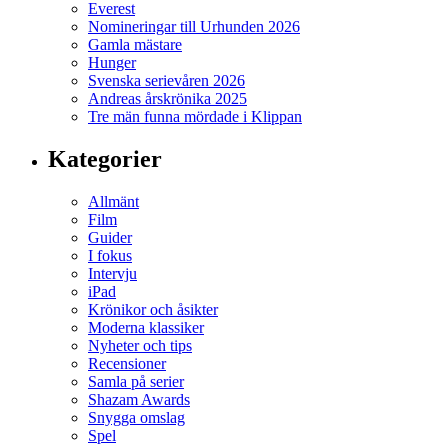
Everest
Nomineringar till Urhunden 2026
Gamla mästare
Hunger
Svenska serievåren 2026
Andreas årskrönika 2025
Tre män funna mördade i Klippan
Kategorier
Allmänt
Film
Guider
I fokus
Intervju
iPad
Krönikor och åsikter
Moderna klassiker
Nyheter och tips
Recensioner
Samla på serier
Shazam Awards
Snygga omslag
Spel