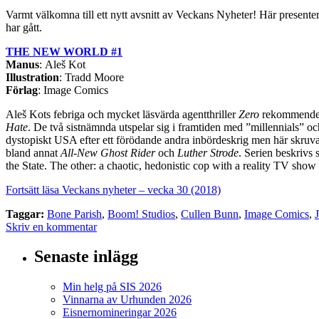
Varmt välkomna till ett nytt avsnitt av Veckans Nyheter! Här presen
har gått.
THE NEW WORLD #1
Manus
: Aleš Kot
Illustration
: Tradd Moore
Förlag
: Image Comics
Aleš Kots febriga och mycket läsvärda agentthriller
Zero
rekommenderar
Hate
. De två sistnämnda utspelar sig i framtiden med ”millennials” och
dystopiskt USA efter ett förödande andra inbördeskrig men här skruv
bland annat
All-New Ghost Rider
och
Luther Strode
. Serien beskrivs
the State. The other: a chaotic, hedonistic cop with a reality TV show a
Fortsätt läsa Veckans nyheter – vecka 30 (2018)
Taggar:
Bone Parish
,
Boom! Studios
,
Cullen Bunn
,
Image Comics
,
Skriv en kommentar
Senaste inlägg
Min helg på SIS 2026
Vinnarna av Urhunden 2026
Eisnernomineringar 2026