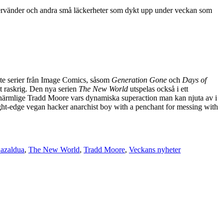
återvänder och andra små läckerheter som dykt upp under veckan som
ste serier från Image Comics, såsom
Generation Gone
och
Days of
kt raskrig. Den nya serien
The New World
utspelas också i ett
erhärmlige Tradd Moore vars dynamiska superaction man kan njuta av i
ight-edge vegan hacker anarchist boy with a penchant for messing with
azaldua
,
The New World
,
Tradd Moore
,
Veckans nyheter