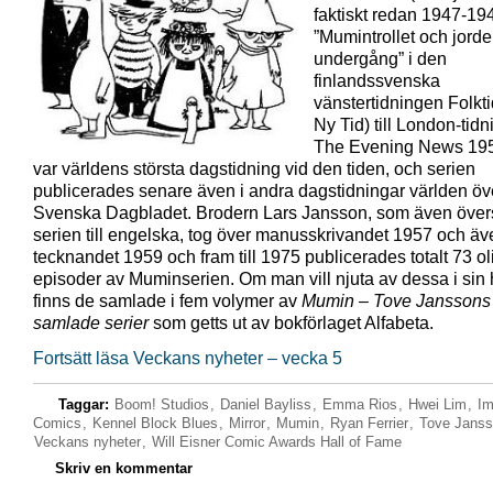
faktiskt redan 1947-1
”Mumintrollet och jord
undergång” i den
finlandssvenska
vänstertidningen Folkt
Ny Tid) till London-tid
The Evening News 19
var världens största dagstidning vid den tiden, och serien
publicerades senare även i andra dagstidningar världen över,
Svenska Dagbladet. Brodern Lars Jansson, som även över
serien till engelska, tog över manusskrivandet 1957 och äv
tecknandet 1959 och fram till 1975 publicerades totalt 73 ol
episoder av Muminserien. Om man vill njuta av dessa i sin 
finns de samlade i fem volymer av
Mumin – Tove Janssons
samlade serier
som getts ut av bokförlaget Alfabeta.
Fortsätt läsa Veckans nyheter – vecka 5
Taggar:
Boom! Studios
,
Daniel Bayliss
,
Emma Rios
,
Hwei Lim
,
I
Comics
,
Kennel Block Blues
,
Mirror
,
Mumin
,
Ryan Ferrier
,
Tove Jans
Veckans nyheter
,
Will Eisner Comic Awards Hall of Fame
Skriv en kommentar