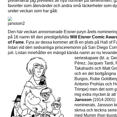
presenterar jag previews av nya nummer på seriehimlen, 
favoriter som återvänder och andra små läckerheter som dy
under veckan som har gått.
Den här veckan annonserade Eisner-juryn årets nominering
på 16 namn till den prestigefyllda
Will Eisner Comic Awar
of Fame
. Fyra av dessa kommer att få en plats på Hall of 
listan vid den sedvanliga prisceremonin på San Diego Com
juli. Listan innehåller en mängd kända namn av nu
levande
serieskapare (bl. a. G
Pérez, Jacques Tardi,
Takahashi och Matt Gr
och en del bortgångna 
Burgos, Rube Goldber
Antonio Prohías och H
Trimpe) men det som g
mig extra mycket är att
Jansson
(1914-2001)
nominerats. Jansson b
skriva och teckna serie
med Mumin (hon tjuvst