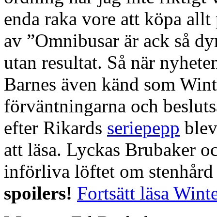
enda raka vore att köpa allt 
av ”Omnibusar är ack så dyra
utan resultat. Så när nyhet
Barnes även känd som Wint
förväntningarna och beslut
efter Rikards
seriepepp
blev
att läsa. Lyckas Brubaker o
införliva löftet om stenhår
spoilers!
Fortsätt läsa Wint