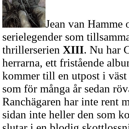
Jean van Hamme oc
serielegender som tillsamma
thrillerserien
XIII
. Nu har 
herrarna, ett fristående alb
kommer till en utpost i väst 
som för många år sedan röva
Ranchägaren har inte rent m
sidan inte heller den som k
slutar i en blodig skottlos