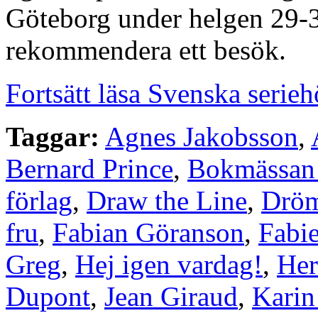
Göteborg under helgen 29-3
rekommendera ett besök.
Fortsätt läsa Svenska serie
Taggar:
Agnes Jakobsson
,
Bernard Prince
,
Bokmässan
förlag
,
Draw the Line
,
Drö
fru
,
Fabian Göranson
,
Fabi
Greg
,
Hej igen vardag!
,
He
Dupont
,
Jean Giraud
,
Karin