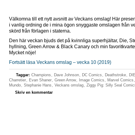
Välkomna till ett nytt avsnitt av Veckans omslag! Här presen
i vanlig ordning de i mina ögon snyggaste omslagen från 
skörd från förlagen i staterna.
Den här veckan bjuds det på kvinnliga superhjältar, Die, S
hyllning, Green Arrow & Black Canary och min favoritkvartet
Mycket nöje!
Fortsätt läsa Veckans omslag – vecka 10 (2019)
Taggar:
Champions
,
Dave Johnson
,
DC Comics
,
Deathstroke
,
DI
Charretier
,
Evan Shaner
,
Green Arrow
,
Image Comics
,
Marvel Comics
Mundo
,
Stephanie Hans
,
Veckans omslag
,
Ziggy Pig: Silly Seal Comic
Skriv en kommentar