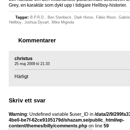
Grey, en karaktär som dykt upp i tidigare Hellboy-historier.
Taggar:
B.P.R.D.
,
Ben Stenbeck
,
Dark Horse
,
Fábio Moon
,
Gabrie
Hellboy
,
Joshua Dysart
,
Mike Mignola
Kommentarer
christus
25 maj 2009 kl 21:33
Härligt
Skriv ett svar
Warning
: Undefined variable $user_ID in
/data/2/9/299fa3
4be0-be7f-62ce9105179d/shazam.se/public_html/wp-
content/themes/billy/comments.php
on line
59