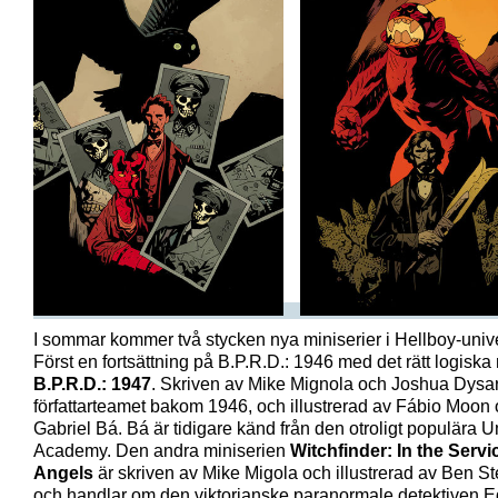
I sommar kommer två stycken nya miniserier i Hellboy-univ
Först en fortsättning på B.P.R.D.: 1946 med det rätt logisk
B.P.R.D.: 1947
. Skriven av Mike Mignola och Joshua Dysar
författarteamet bakom 1946, och illustrerad av Fábio Moon
Gabriel Bá. Bá är tidigare känd från den otroligt populära 
Academy. Den andra miniserien
Witchfinder: In the Servi
Angels
är skriven av Mike Migola och illustrerad av Ben S
och handlar om den viktorianske paranormale detektiven 