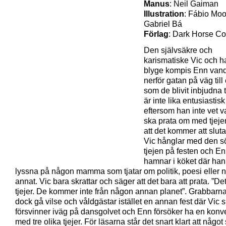
Manus
: Neil Gaiman
Illustration
: Fábio Moo
Gabriel Bá
Förlag
: Dark Horse C
Den självsäkre och
karismatiske Vic och h
blyge kompis Enn vand
nerför gatan på väg till 
som de blivit inbjudna t
är inte lika entusiastis
eftersom han inte vet 
ska prata om med tjeje
att det kommer att slut
Vic hånglar med den s
tjejen på festen och E
hamnar i köket där han 
lyssna på någon mamma som tjatar om politik, poesi eller 
annat. Vic bara skrattar och säger att det bara att prata. ”De
tjejer. De kommer inte från någon annan planet”. Grabbarna
dock gå vilse och våldgästar istället en annan fest där Vic 
försvinner iväg på dansgolvet och Enn försöker ha en konv
med tre olika tjejer. För läsarna står det snart klart att något