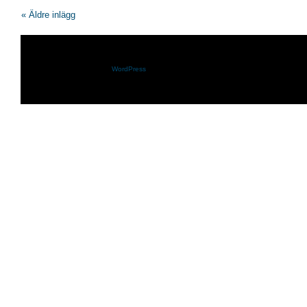
« Äldre inlägg
Shazam.se drivs med
WordPress