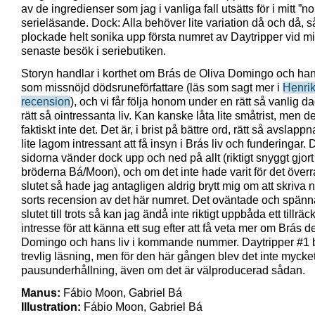
av de ingredienser som jag i vanliga fall utsätts för i mitt ”n
serieläsande. Dock: Alla behöver lite variation då och då, s
plockade helt sonika upp första numret av Daytripper vid mi
senaste besök i seriebutiken.
Storyn handlar i korthet om Brás de Oliva Domingo och han
som missnöjd dödsruneförfattare (läs som sagt mer i
Henri
recension
), och vi får följa honom under en rätt så vanlig d
rätt så ointressanta liv. Kan kanske låta lite småtrist, men de
faktiskt inte det. Det är, i brist på bättre ord, rätt så avslap
lite lagom intressant att få insyn i Brás liv och funderingar. 
sidorna vänder dock upp och ned på allt (riktigt snyggt gjort
bröderna Bá/Moon), och om det inte hade varit för det öve
slutet så hade jag antagligen aldrig brytt mig om att skriva
sorts recension av det här numret. Det oväntade och spän
slutet till trots så kan jag ändå inte riktigt uppbåda ett tillräck
intresse för att känna ett sug efter att få veta mer om Brás d
Domingo och hans liv i kommande nummer. Daytripper #1 
trevlig läsning, men för den här gången blev det inte mycke
pausunderhållning, även om det är välproducerad sådan.
Manus:
Fábio Moon, Gabriel Bá
Illustration:
Fábio Moon, Gabriel Bá