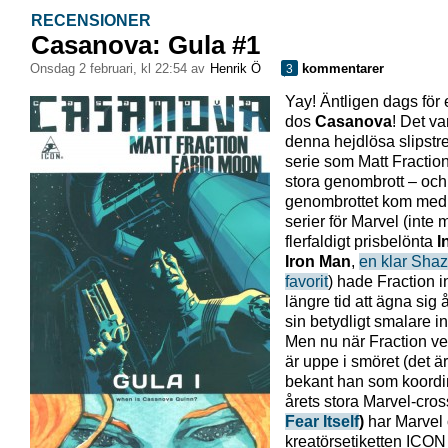
RECENSIONER
Casanova: Gula #1
onsdag 2 februari, kl 22:54 av
Henrik Ö
kommentarer
3
Yay! Äntligen dags för 
dos
Casanova
! Det v
denna hejdlösa slipst
serie som Matt Fraction 
stora genombrott – och
genombrottet kom med
serier för Marvel (inte 
flerfaldigt prisbelönta
I
Iron Man
,
en klar Sha
favorit
) hade Fraction i
längre tid att ägna sig
sin betydligt smalare in
Men nu när Fraction ve
är uppe i smöret (det ä
bekant han som koordi
årets stora Marvel-cro
Fear Itself
)
har Marvel
kreatörsetiketten ICON 