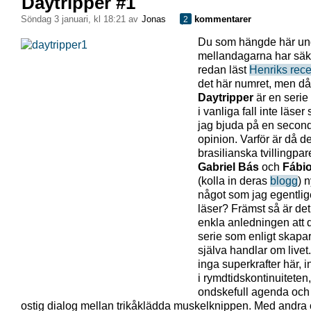
Daytripper #1
söndag 3 januari, kl 18:21 av
Jonas
kommentarer
2
Du som hängde här un
mellandagarna har säk
redan läst
Henriks rec
det här numret, men då
Daytripper
är en serie
i vanliga fall inte läser
jag bjuda på en secon
opinion. Varför är då de
brasilianska tvillingpar
Gabriel Bás
och
Fábi
(kolla in deras
blogg
) 
något som jag egentlig
läser? Främst så är de
enkla anledningen att d
serie som enligt skapa
själva handlar om livet.
inga superkrafter här, i
i rymdtidskontinuiteten
ondskefull agenda och
ostig dialog mellan trikåklädda muskelknippen. Med andra 