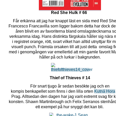
Red She Hulk # 66
Får erkänna att jag har knappt läst en sida med Red She
Francesco Francavilla som ligger bakom detta har dock de
åren blivit en av favoriterna bland omslagstecknarna s
verksamma idag. Hans distinkta färgskala håller sig nära n
i registret orange, rött, svart vilket han alltid utnyttjar för
visuell punch. Främsta orsaken till att just detta omslag f
med i genomgången var emellertid att min gamle favorit M
håller på och lurkar i bakgrunden.
Thief of Thieves # 14
För snart tjugo år sedan besökte jag och en
kompis benkapellet som finns i den lilla orten
Kutná Hora
Prag. Alltsedan den dagen har jag varit extremt svag för k
konsten. Shawn Martinbrough och Felix Serranos stenhårda
ett exempel på hur snyggt det kan bli.