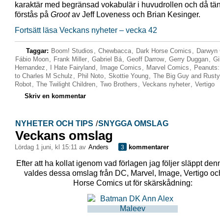
karaktär med begränsad vokabulär i huvudrollen och då tän
förstås på
Groot
av Jeff Loveness och Brian Kesinger.
Fortsätt läsa Veckans nyheter – vecka 42
Taggar:
Boom! Studios
,
Chewbacca
,
Dark Horse Comics
,
Darwyn
Fábio Moon
,
Frank Miller
,
Gabriel Bá
,
Geoff Darrow
,
Gerry Duggan
,
Gi
Hernandez
,
I Hate Fairyland
,
Image Comics
,
Marvel Comics
,
Peanuts:
to Charles M Schulz
,
Phil Noto
,
Skottie Young
,
The Big Guy and Rust
Robot
,
The Twilight Children
,
Two Brothers
,
Veckans nyheter
,
Vertigo
Skriv en kommentar
NYHETER OCH TIPS
/
SNYGGA OMSLAG
Veckans omslag
lördag 1 juni, kl 15:11 av
Anders
kommentarer
3
Efter att ha kollat igenom vad förlagen jag följer släppt de
valdes dessa omslag från DC, Marvel, Image, Vertigo oc
Horse Comics ut för skärskådning: