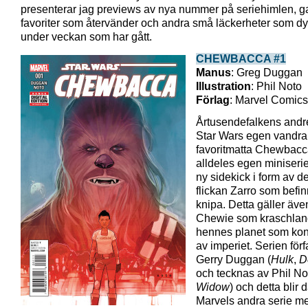
presenterar jag previews av nya nummer på seriehimlen, 
favoriter som återvänder och andra små läckerheter som dy
under veckan som har gått.
CHEWBACCA #1
Manus
: Greg Duggan
Illustration
: Phil Noto
Förlag
: Marvel Comics
Årtusendefalkens andre
Star Wars egen vandr
favoritmatta Chewbacca
alldeles egen miniseri
ny sidekick i form av 
flickan Zarro som befinn
knipa. Detta gäller äve
Chewie som kraschlan
hennes planet som kont
av imperiet. Serien förf
Gerry Duggan (
Hulk
,
D
och tecknas av Phil No
Widow
) och detta blir 
Marvels andra serie m