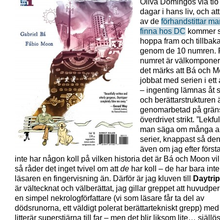
Oliva Domingos via tio 
dagar i hans liv, och a
av de
förhandstittar m
finna hos DC
kommer s
hoppa fram och tillbaka
genom de 10 numren. 
numret är välkomponer
det märks att Bá och 
jobbat med serien i ett 
– ingenting lämnas åt
och berättarstrukturen 
genomarbetad på gränse
överdrivet strikt. ”Lekfu
man säga om många a
serier, knappast så den
även om jag efter först
inte har någon koll på vilken historia det är Bá och Moon vill
så råder det inget tvivel om att
de
har koll – de har bara inte
läsaren en fingervisning än. Därför är jag kluven till
Daytri
är vältecknat och välberättat, jag gillar greppet att huvudpe
en simpel nekrologförfattare (vi som läsare får ta del av
dödsrunorna, ett väldigt polerat berättartekniskt grepp) med
litterär superstjärna till far – men det blir liksom lite… själlö