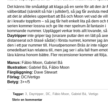
Det känns lite småaktigt att klaga på en serie för att den är
f
välberättad (särskilt så här i jultider!), så jag får avsluta me
att det är alldeles uppenbart att Bá och Moon vet vad de vil
är i kreativ toppform – så jag får helt enkelt lita på dem och t
serien kommer lossna och ge lite mer spelrum åt fantasin i
kommande nummer. Upplägget verkar trots allt lovande, s
Daytripper
inte griper tag (snarare puttar den en lätt på axel
distanserat och blasé sådär) i första numret, kommer jag än
den i ett par nummer till. Huvudpersonen Brás är inte någ
omedelbart kan relatera till, men jag ser i alla fall fram emot 
lära känna honom bättre. Fler recensioner kommer att följa.
Manus:
Fábio Moon, Gabriel Bá
Illustration:
Gabriel Bá, Fábio Moon
Färgläggning:
Dave Stewart
Förlag:
DC/Vertigo
Betyg:
3++/5
Taggar:
3
,
Daytripper
,
DC
,
Fábio Moon
,
Gabriel Bá
,
Vertigo
Skriv en kommentar