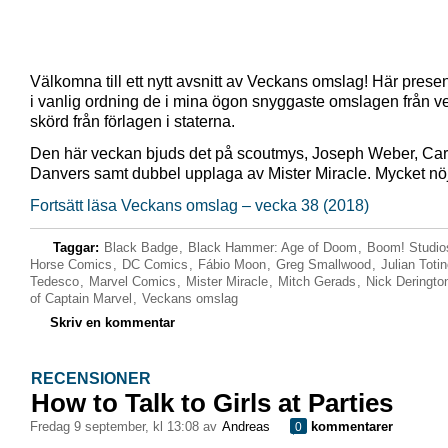
Välkomna till ett nytt avsnitt av Veckans omslag! Här presen
i vanlig ordning de i mina ögon snyggaste omslagen från 
skörd från förlagen i staterna.
Den här veckan bjuds det på scoutmys, Joseph Weber, Car
Danvers samt dubbel upplaga av Mister Miracle. Mycket nö
Fortsätt läsa Veckans omslag – vecka 38 (2018)
Taggar:
Black Badge
,
Black Hammer: Age of Doom
,
Boom! Studio
Horse Comics
,
DC Comics
,
Fábio Moon
,
Greg Smallwood
,
Julian Toti
Tedesco
,
Marvel Comics
,
Mister Miracle
,
Mitch Gerads
,
Nick Deringto
of Captain Marvel
,
Veckans omslag
Skriv en kommentar
RECENSIONER
How to Talk to Girls at Parties
fredag 9 september, kl 13:08 av
Andreas
kommentarer
0