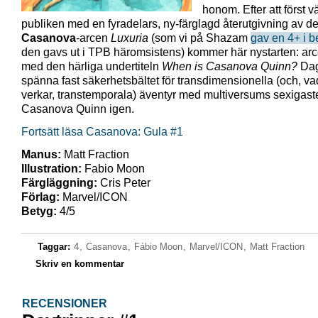
honom. Efter att först 
publiken med en fyradelars, ny-färglagd återutgivning av de
Casanova
-arcen
Luxuria
(som vi på Shazam
gav en 4+ i b
den gavs ut i TPB häromsistens) kommer här nystarten: ar
med den härliga undertiteln
When is Casanova Quinn?
Dag
spänna fast säkerhetsbältet för transdimensionella (och, va
verkar, transtemporala) äventyr med multiversums sexigast
Casanova Quinn igen.
Fortsätt läsa Casanova: Gula #1
Manus:
Matt Fraction
Illustration:
Fabio Moon
Färgläggning:
Cris Peter
Förlag:
Marvel/ICON
Betyg:
4/5
Taggar:
4
,
Casanova
,
Fábio Moon
,
Marvel/ICON
,
Matt Fraction
Skriv en kommentar
RECENSIONER