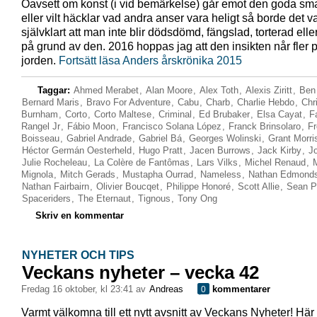
Oavsett om konst (i vid bemärkelse) går emot den goda s
eller vilt häcklar vad andra anser vara heligt så borde det v
självklart att man inte blir dödsdömd, fängslad, torterad ell
på grund av den. 2016 hoppas jag att den insikten når fler p
jorden.
Fortsätt läsa Anders årskrönika 2015
Taggar:
Ahmed Merabet
,
Alan Moore
,
Alex Toth
,
Alexis Ziritt
,
Ben
Bernard Maris
,
Bravo For Adventure
,
Cabu
,
Charb
,
Charlie Hebdo
,
Chr
Burnham
,
Corto
,
Corto Maltese
,
Criminal
,
Ed Brubaker
,
Elsa Cayat
,
F
Rangel Jr
,
Fábio Moon
,
Francisco Solana López
,
Franck Brinsolaro
,
Fr
Boisseau
,
Gabriel Andrade
,
Gabriel Bá
,
Georges Wolinski
,
Grant Morri
Héctor Germán Oesterheld
,
Hugo Pratt
,
Jacen Burrows
,
Jack Kirby
,
J
Julie Rocheleau
,
La Colère de Fantômas
,
Lars Vilks
,
Michel Renaud
,
Mignola
,
Mitch Gerads
,
Mustapha Ourrad
,
Nameless
,
Nathan Edmond
Nathan Fairbairn
,
Olivier Boucqet
,
Philippe Honoré
,
Scott Allie
,
Sean Ph
Spaceriders
,
The Eternaut
,
Tignous
,
Tony Ong
Skriv en kommentar
NYHETER OCH TIPS
Veckans nyheter – vecka 42
fredag 16 oktober, kl 23:41 av
Andreas
kommentarer
0
Varmt välkomna till ett nytt avsnitt av Veckans Nyheter! Här