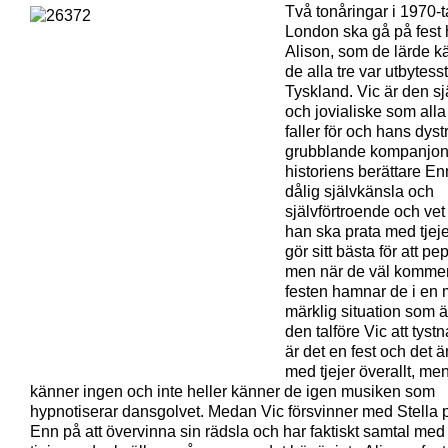
Två tonåringar i 1970-t
London ska gå på fest
Alison, som de lärde k
de alla tre var utbytess
Tyskland. Vic är den s
och jovialiske som alla 
faller för och hans dyst
grubblande kompanjon
historiens berättare En
dålig självkänsla och
självförtroende och vet 
han ska prata med tjeje
gör sitt bästa för att p
men när de väl kommer 
festen hamnar de i en 
märklig situation som ä
den talföre Vic att tystn
är det en fest och det är 
med tjejer överallt, me
känner ingen och inte heller känner de igen musiken som
hypnotiserar dansgolvet. Medan Vic försvinner med Stella 
Enn på att övervinna sin rädsla och har faktiskt samtal med 