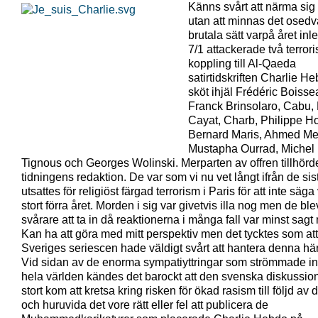
Känns svårt att närma sig
utan att minnas det osedv
brutala sätt varpå året inl
7/1 attackerade två terror
koppling till Al-Qaeda
satirtidskriften Charlie H
sköt ihjäl Frédéric Boisse
Franck Brinsolaro, Cabu,
Cayat, Charb, Philippe H
Bernard Maris, Ahmed Me
Mustapha Ourrad, Michel
Tignous och Georges Wolinski. Merparten av offren tillhörd
tidningens redaktion. De var som vi nu vet långt ifrån de si
utsattes för religiöst färgad terrorism i Paris för att inte säga
stort förra året. Morden i sig var givetvis illa nog men de bl
svårare att ta in då reaktionerna i många fall var minst sagt
Kan ha att göra med mitt perspektiv men det tycktes som att 
Sveriges seriescen hade väldigt svårt att hantera denna hä
Vid sidan av de enorma sympatiyttringar som strömmade in
hela världen kändes det barockt att den svenska diskussio
stort kom att kretsa kring risken för ökad rasism till följd av
och huruvida det vore rätt eller fel att publicera de