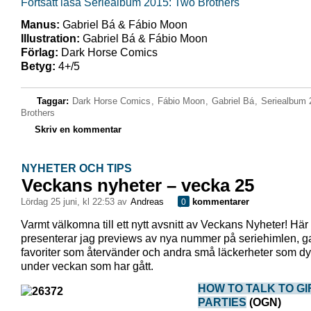
Fortsätt läsa Seriealbum 2015: Two Brothers
Manus:
Gabriel Bá & Fábio Moon
Illustration:
Gabriel Bá & Fábio Moon
Förlag:
Dark Horse Comics
Betyg:
4+/5
Taggar:
Dark Horse Comics
,
Fábio Moon
,
Gabriel Bá
,
Seriealbum 
Brothers
Skriv en kommentar
NYHETER OCH TIPS
Veckans nyheter – vecka 25
lördag 25 juni, kl 22:53 av
Andreas
kommentarer
0
Varmt välkomna till ett nytt avsnitt av Veckans Nyheter! Här
presenterar jag previews av nya nummer på seriehimlen, 
favoriter som återvänder och andra små läckerheter som dy
under veckan som har gått.
HOW TO TALK TO GI
PARTIES
(OGN)