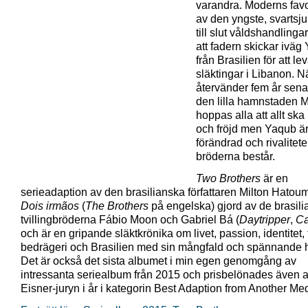
varandra. Moderns favo
av den yngste, svartsj
till slut våldshandlingar 
att fadern skickar iväg
från Brasilien för att l
släktingar i Libanon. N
återvänder fem år senar
den lilla hamnstaden 
hoppas alla att allt ska b
och fröjd men Yaqub ä
förändrad och rivalitet
bröderna består.
Two Brothers
är en
serieadaption av den brasilianska författaren Milton Hato
Dois irmãos
(
The Brothers
på engelska) gjord av de brasil
tvillingbröderna Fábio Moon och Gabriel Bá (
Daytripper
,
C
och är en gripande släktkrönika om livet, passion, identitet, f
bedrägeri och Brasilien med sin mångfald och spännande hi
Det är också det sista albumet i min egen genomgång av
intressanta seriealbum från 2015 och prisbelönades även 
Eisner-juryn i år i kategorin Best Adaption from Another Me