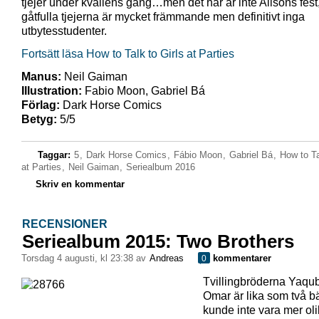
tjejer under kvällens gång…men det här är inte Alisons fest
gåtfulla tjejerna är mycket främmande men definitivt inga
utbytesstudenter.
Fortsätt läsa How to Talk to Girls at Parties
Manus:
Neil Gaiman
Illustration:
Fabio Moon, Gabriel Bá
Förlag:
Dark Horse Comics
Betyg:
5/5
Taggar:
5
,
Dark Horse Comics
,
Fábio Moon
,
Gabriel Bá
,
How to Ta
at Parties
,
Neil Gaiman
,
Seriealbum 2016
Skriv en kommentar
RECENSIONER
Seriealbum 2015: Two Brothers
torsdag 4 augusti, kl 23:38 av
Andreas
kommentarer
0
Tvillingbröderna Yaqu
Omar är lika som två b
kunde inte vara mer ol