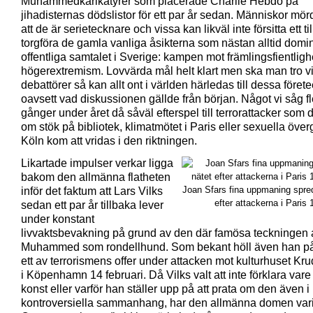
Muhammedkarikatyrer som placerade Charlie Hebdo på
jihadisternas dödslistor för ett par år sedan. Människor mör
att de är serietecknare och vissa kan likväl inte försitta ett till
torgföra de gamla vanliga åsikterna som nästan alltid domi
offentliga samtalet i Sverige: kampen mot främlingsfientligh
högerextremism. Lovvärda mål helt klart men ska man tro v
debattörer så kan allt ont i världen härledas till dessa förete
oavsett vad diskussionen gällde från början. Något vi såg f
gånger under året då såväl efterspel till terrorattacker som 
om stök på bibliotek, klimatmötet i Paris eller sexuella över
Köln kom att vridas i den riktningen.
Likartade impulser verkar ligga
bakom den allmänna flatheten
Joan Sfars fina uppmaning spre
inför det faktum att Lars Vilks
efter attackerna i Paris 
sedan ett par år tillbaka lever
under konstant
livvaktsbevakning på grund av den där famösa teckningen 
Muhammed som rondellhund. Som bekant höll även han på 
ett av terrorismens offer under attacken mot kulturhuset Kr
i Köpenhamn 14 februari. Då Vilks valt att inte förklara vare 
konst eller varför han ställer upp på att prata om den även i
kontroversiella sammanhang, har den allmänna domen vari