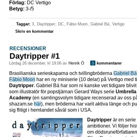
Förlag:
DC Vertigo
Betyg:
3-/5
Taggar:
3
,
Daytripper
,
DC
,
Fábio Moon
,
Gabriel Bá
,
Vertigo
Skriv en kommentar
RECENSIONER
Daytripper #1
lördag 26 december, kl 19:06 av
Henrik Ö
kommentarer
3
Brasilianska serieskaparna och tvillingbröderna
Gabriel Bá
Fábio Moon
har en ny miniserie (10 delar) på Vertigo med ti
Daytripper
. Gabriel Bá har som ni kanske vet tidigare blivi
som illustratör för popstjärnan Gerard Ways serie
Umbrella
Academy
(en samlingsvolym tidigare recenserad av oss p
shazam.se
här
), men bröderna har varit aktiva länge och pu
sig flitigt i hemlandet såväl som i USA.
Daytripper
är en seri
ambitioner. Vi följer his
om dödsruneförfattare