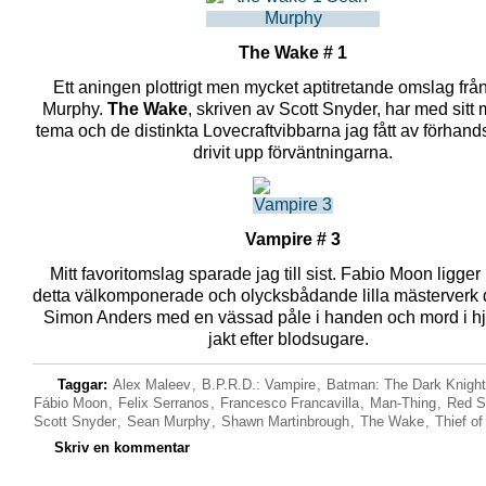
The Wake # 1
Ett aningen plottrigt men mycket aptitretande omslag fr
Murphy.
The Wake
, skriven av Scott Snyder, har med sitt 
tema och de distinkta Lovecraftvibbarna jag fått av förhan
drivit upp förväntningarna.
Vampire # 3
Mitt favoritomslag sparade jag till sist. Fabio Moon ligge
detta välkomponerade och olycksbådande lilla mästerverk d
Simon Anders med en vässad påle i handen och mord i hj
jakt efter blodsugare.
Taggar:
Alex Maleev
,
B.P.R.D.: Vampire
,
Batman: The Dark Knight
Fábio Moon
,
Felix Serranos
,
Francesco Francavilla
,
Man-Thing
,
Red S
Scott Snyder
,
Sean Murphy
,
Shawn Martinbrough
,
The Wake
,
Thief of
Skriv en kommentar