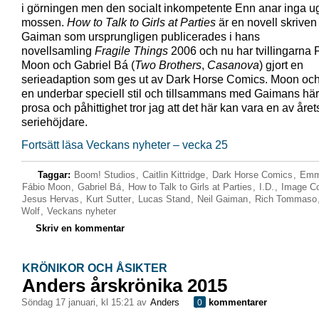
i görningen men den socialt inkompetente Enn anar inga ug
mossen.
How to Talk to Girls at Parties
är en novell skriven
Gaiman som ursprungligen publicerades i hans
novellsamling
Fragile Things
2006 och nu har tvillingarna 
Moon och Gabriel Bá (
Two Brothers
,
Casanova
) gjort en
serieadaption som ges ut av Dark Horse Comics. Moon och
en underbar speciell stil och tillsammans med Gaimans här
prosa och påhittighet tror jag att det här kan vara en av året
seriehöjdare.
Fortsätt läsa Veckans nyheter – vecka 25
Taggar:
Boom! Studios
,
Caitlin Kittridge
,
Dark Horse Comics
,
Emm
Fábio Moon
,
Gabriel Bá
,
How to Talk to Girls at Parties
,
I.D.
,
Image C
Jesus Hervas
,
Kurt Sutter
,
Lucas Stand
,
Neil Gaiman
,
Rich Tommaso
Wolf
,
Veckans nyheter
Skriv en kommentar
KRÖNIKOR OCH ÅSIKTER
Anders årskrönika 2015
söndag 17 januari, kl 15:21 av
Anders
kommentarer
0