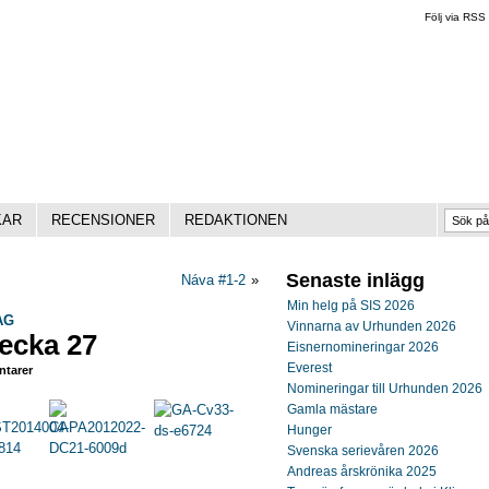
Följ via RSS
KAR
RECENSIONER
REDAKTIONEN
Senaste inlägg
Náva #1-2
»
Min helg på SIS 2026
AG
Vinnarna av Urhunden 2026
ecka 27
Eisnernomineringar 2026
Everest
tarer
Nomineringar till Urhunden 2026
Gamla mästare
Hunger
Svenska serievåren 2026
Andreas årskrönika 2025