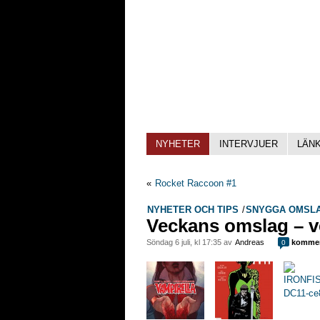
NYHETER
INTERVJUER
LÄN
«
Rocket Raccoon #1
NYHETER OCH TIPS
/
SNYGGA OMSL
Veckans omslag – v
söndag 6 juli, kl 17:35 av
Andreas
kommen
0