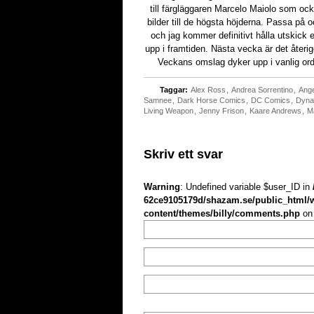
till färgläggaren Marcelo Maiolo som också 
bilder till de högsta höjderna. Passa på oc
och jag kommer definitivt hålla utskick e
upp i framtiden. Nästa vecka är det återige
Veckans omslag dyker upp i vanlig ordn
Taggar:
Alex Ross
,
Andrea Sorrentino
,
Ange
Samnee
,
Dark Horse Comics
,
DC Comics
,
Dyna
Living Weapon
,
Jenny Frison
,
Kaare Andrews
,
M
Skriv ett svar
Warning
: Undefined variable $user_ID in
62ce9105179d/shazam.se/public_html/
content/themes/billy/comments.php
on 