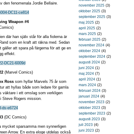
v den fenomenala Jordie Bellaire.
november 2025
(3)
oktober 2025
(3)
september 2025
(3)
Living Weapon #4
maj 2025
(2)
 Comics)
april 2025
(2)
mars 2025
(2)
n där han själv står för alla fiolerna är
februari 2025
(2)
 Rand som en kraft att räkna med. Sedan
november 2024
(4)
et gäller att spara på färgerna för att ge en
oktober 2024
(4)
g effekt.
september 2024
(2)
augusti 2024
(2)
juni 2024
(1)
22
(Marvel Comics)
maj 2024
(7)
april 2024
(1)
ex Ross
som hyllar Marvels 75 år som
mars 2024
(2)
tur att hyllas både som ledare för gamla
februari 2024
(3)
 väktare i ett omslag som verkligen
januari 2024
(4)
i Steve Rogers mission.
november 2023
(2)
oktober 2023
(3)
september 2023
(2)
33
(DC Comics)
augusti 2023
(3)
juli 2023
(4)
s
mycket sparsamma men synnerligen
juni 2023
(2)
reen Arrow. En extra eloge utdelas också