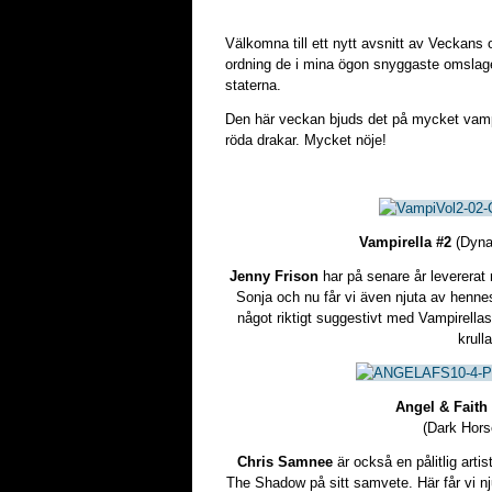
Välkomna till ett nytt avsnitt av Veckans 
ordning de i mina ögon snyggaste omslage
staterna.
Den här veckan bjuds det på mycket vampy
röda drakar. Mycket nöje!
Vampirella #2
(Dyna
Jenny Frison
har på senare år levererat r
Sonja och nu får vi även njuta av hennes 
något riktigt suggestivt med Vampirella
krulla
Angel & Faith
(Dark Hor
Chris Samnee
är också en pålitlig artis
The Shadow på sitt samvete. Här får vi nj