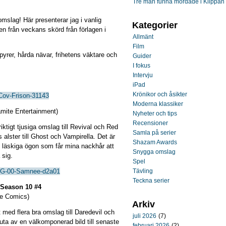
Tre män funna mördade i Klippan
omslag! Här presenterar jag i vanlig
Kategorier
n från veckans skörd från förlagen i
Allmänt
Film
rer, hårda nävar, frihetens väktare och
Guider
I fokus
Intervju
iPad
Krönikor och åsikter
Moderna klassiker
mite Entertainment)
Nyheter och tips
Recensioner
iktigt tjusiga omslag till Revival och Red
Samla på serier
alster till Ghost och Vampirella. Det är
Shazam Awards
s läskiga ögon som får mina nackhår att
Snygga omslag
 sig.
Spel
Tävling
Teckna serier
 Season 10 #4
se Comics)
Arkiv
t med flera bra omslag till Daredevil och
juli 2026
(7)
uta av en välkomponerad bild till senaste
februari 2026
(2)