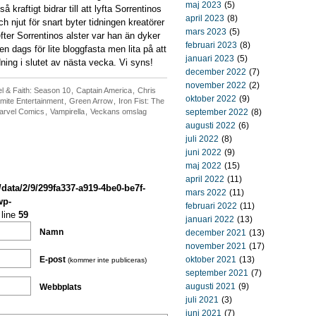
maj 2023
(5)
kraftigt bidrar till att lyfta Sorrentinos
april 2023
(8)
h njut för snart byter tidningen kreatörer
mars 2023
(5)
fter Sorrentinos alster var han än dyker
februari 2023
(8)
n dags för lite bloggfasta men lita på att
januari 2023
(5)
ing i slutet av nästa vecka. Vi syns!
december 2022
(7)
november 2022
(2)
l & Faith: Season 10
,
Captain America
,
Chris
oktober 2022
(9)
mite Entertainment
,
Green Arrow
,
Iron Fist: The
arvel Comics
,
Vampirella
,
Veckans omslag
september 2022
(8)
augusti 2022
(6)
juli 2022
(8)
juni 2022
(9)
maj 2022
(15)
april 2022
(11)
/data/2/9/299fa337-a919-4be0-be7f-
mars 2022
(11)
wp-
februari 2022
(11)
line
59
januari 2022
(13)
Namn
december 2021
(13)
november 2021
(17)
E-post
oktober 2021
(13)
(kommer inte publiceras)
september 2021
(7)
augusti 2021
(9)
Webbplats
juli 2021
(3)
juni 2021
(7)