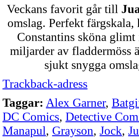
Veckans favorit går till
Jua
omslag. Perfekt färgskala,
Constantins sköna glimt
miljarder av fladdermöss ä
sjukt snygga omsla
Trackback-adress
Taggar:
Alex Garner
,
Batgi
DC Comics
,
Detective Com
Manapul
,
Grayson
,
Jock
,
Ju