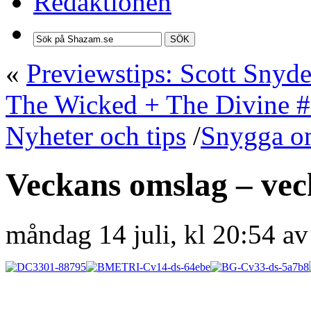
Redaktionen
SÖK
«
Previewstips: Scott Snyd
The Wicked + The Divine 
Nyheter och tips
/
Snygga o
Veckans omslag – vec
måndag 14 juli, kl 20:54 a