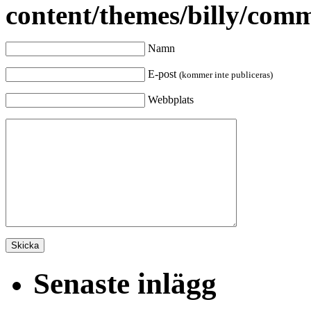
content/themes/billy/com
Namn
E-post
(kommer inte publiceras)
Webbplats
Senaste inlägg