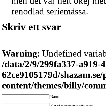
men det var helt okej med
renodlad seriemässa.
Skriv ett svar
Warning
: Undefined varia
/data/2/9/299fa337-a919-4
62ce9105179d/shazam.se/
content/themes/billy/com
Namn
E-post
(kommer inte publiceras)