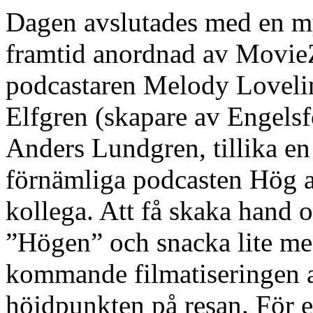
Dagen avslutades med en my
framtid anordnad av MovieZ
podcastaren Melody Lovelin
Elfgren (skapare av Engelsfo
Anders Lundgren, tillika 
förnämliga podcasten Hög a
kollega. Att få skaka hand o
”Högen” och snacka lite m
kommande filmatiseringen
höjdpunkten på resan. För e