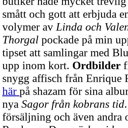
butiker hade mycket trevlig
smått och gott att erbjuda en
volymer av
Linda och Valen
Thorgal
pockade på min up
tipset att samlingar med B
upp inom kort.
Ordbilder
f
snygg affisch från Enrique 
här
på shazam för sina alb
nya
Sagor från kobrans tid
försäljning och även andra 