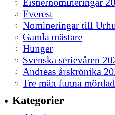
Eisnernomineringar 2
Everest
Nomineringar till Ur
Gamla mästare
Hunger
Svenska serievåren 20
Andreas årskrönika 2
Tre män funna mördad
Kategorier