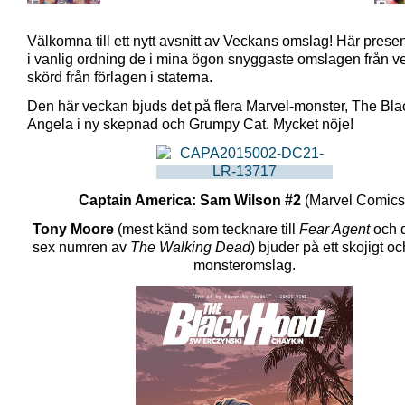
Välkomna till ett nytt avsnitt av Veckans omslag! Här presen
i vanlig ordning de i mina ögon snyggaste omslagen från 
skörd från förlagen i staterna.
Den här veckan bjuds det på flera Marvel-monster, The Bl
Angela i ny skepnad och Grumpy Cat. Mycket nöje!
Captain America: Sam Wilson #2
(Marvel Comics
Tony Moore
(mest känd som tecknare till
Fear Agent
och d
sex numren av
The Walking Dead
) bjuder på ett skojigt o
monsteromslag.