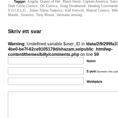
Taggar:
Angela: Queen of Hel
,
Black Hood
,
Captain America: Sam
Dark Circle Comics
,
DC Comics
,
Greg Smallwood
,
Howling Commando
S.H.I.E.L.D.
,
Julian Totino Tedesco
,
Karl Kerschl
,
Marvel Comics
,
Mik
Mundo
,
Sinestro
,
Tony Moore
,
Veckans omslag
Skriv ett svar
Warning
: Undefined variable $user_ID in
/data/2/9/299fa3
4be0-be7f-62ce9105179d/shazam.se/public_html/wp-
content/themes/billy/comments.php
on line
59
Namn
E-post
(kommer inte pub
Webbplats