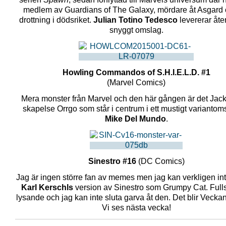
medlem av Guardians of The Galaxy, mördare åt Asgard
drottning i dödsriket.
Julian Totino Tedesco
levererar åter
snyggt omslag.
Howling Commandos of S.H.I.E.L.D. #1
(Marvel Comics)
Mera monster från Marvel och den här gången är det Jack
skapelse Orrgo som står i centrum i ett mustigt variantom
Mike Del Mundo
.
Sinestro #16
(DC Comics)
Jag är ingen större fan av memes men jag kan verkligen in
Karl Kerschls
version av Sinestro som Grumpy Cat. Fulls
lysande och jag kan inte sluta garva åt den. Det blir Veckans
Vi ses nästa vecka!