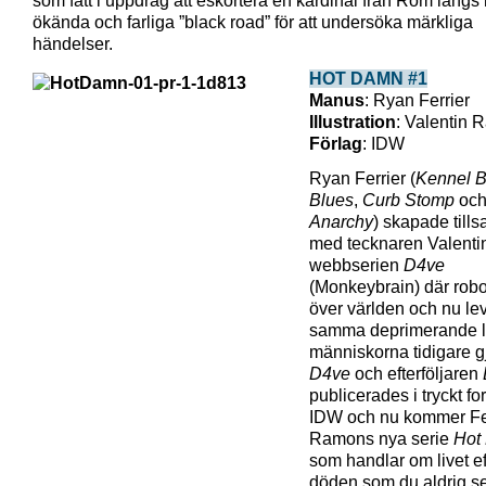
som fått i uppdrag att eskortera en kardinal från Rom läng
ökända och farliga ”black road” för att undersöka märkliga
händelser.
HOT DAMN #1
Manus
: Ryan Ferrier
Illustration
: Valentin
Förlag
: IDW
Ryan Ferrier (
Kennel B
Blues
,
Curb Stomp
oc
Anarchy
) skapade til
med tecknaren Valent
webbserien
D4ve
(Monkeybrain) där robot
över världen och nu le
samma deprimerande l
människorna tidigare g
D4ve
och efterföljaren
publicerades i tryckt fo
IDW och nu kommer Fer
Ramons nya serie
Hot
som handlar om livet ef
döden som du aldrig se