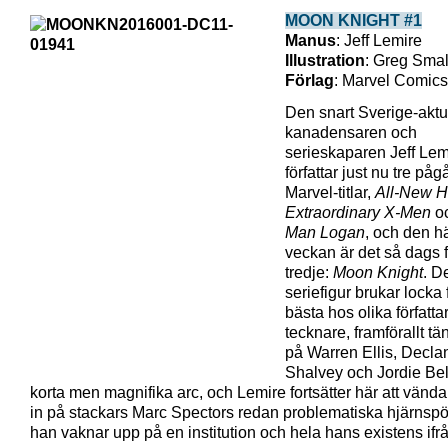
MOON KNIGHT #1
Manus
: Jeff Lemire
Illustration
: Greg Sma
Förlag
: Marvel Comics
Den snart Sverige-aktu
kanadensaren och
serieskaparen Jeff Lem
författar just nu tre på
Marvel-titlar,
All-New 
Extraordinary X-Men
o
Man Logan
, och den h
veckan är det så dags 
tredje:
Moon Knight
. D
seriefigur brukar locka
bästa hos olika författa
tecknare, framförallt tä
på Warren Ellis, Decla
Shalvey och Jordie Bel
korta men magnifika arc, och Lemire fortsätter här att vända
in på stackars Marc Spectors redan problematiska hjärnsp
han vaknar upp på en institution och hela hans existens ifr