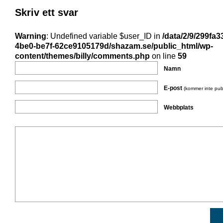
Skriv ett svar
Warning
: Undefined variable $user_ID in
/data/2/9/299fa3
4be0-be7f-62ce9105179d/shazam.se/public_html/wp-
content/themes/billy/comments.php
on line
59
Namn
E-post
(kommer inte pub
Webbplats