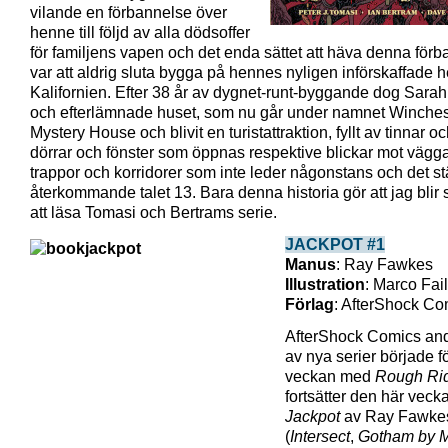
vilande en förbannelse över
henne till följd av alla dödsoffer
för familjens vapen och det enda sättet att häva denna för
var att aldrig sluta bygga på hennes nyligen införskaffade 
Kalifornien. Efter 38 år av dygnet-runt-byggande dog Sara
och efterlämnade huset, som nu går under namnet Winches
Mystery House och blivit en turistattraktion, fyllt av tinnar oc
dörrar och fönster som öppnas respektive blickar mot vägga
trappor och korridorer som inte leder någonstans och det st
återkommande talet 13. Bara denna historia gör att jag blir
att läsa Tomasi och Bertrams serie.
JACKPOT #1
Manus
: Ray Fawkes
Illustration
: Marco Fail
Förlag
: AfterShock Co
AfterShock Comics an
av nya serier började f
veckan med
Rough Ri
fortsätter den här vec
Jackpot
av Ray Fawke
(
Intersect
,
Gotham by M