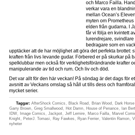
och Marco Failla. Han
verkar vara en blandni
mellan Ocean’s Eleve
myten om Prometheus 
elden från gudarna. I
J
får vi följa en kvintett a
lurendrejare, svindlare
bedragare som en vac
upptäcker att de har möjlighet att göra det perfekta brottet: s
kraften från livs levande gudar. Förbered er på skurkar på 
spelklubbar men också för verklighetsförändrande krafter o
manipulerande av tid och rum. Och liv och död.
Det var allt för den här veckan! På söndag är det dags för ett
avsnitt av Veckans omslag så håll ut tills dess och framförall
mycket serier.
Taggar:
AfterShock Comics
,
Black Road
,
Brian Wood
,
Dark Horse
Garry Brown
,
Greg Smallwood
,
Hot Damn
,
House of Penance
,
Ian Ber
IDW
,
Image Comics
,
Jackpot
,
Jeff Lemire
,
Marco Failla
,
Marvel Comi
Knight
,
PeterJ. Tomasi
,
Ray Fawkes
,
Ryan Ferrier
,
Valentin Ramon
,
V
nyheter