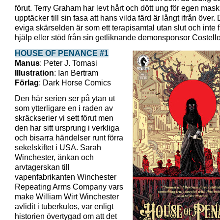
förut. Terry Graham har levt hårt och dött ung för egen mas
upptäcker till sin fasa att hans vilda färd är långt ifrån över.
eviga skärselden är som ett terapisamtal utan slut och inte 
hjälp eller stöd från sin getliknande demonsponsor Costello
HOUSE OF PENANCE #1
Manus
: Peter J. Tomasi
Illustration
: Ian Bertram
Förlag
: Dark Horse Comics
Den här serien ser på ytan ut
som ytterligare en i raden av
skräckserier vi sett förut men
den har sitt ursprung i verkliga
och bisarra händelser runt förra
sekelskiftet i USA. Sarah
Winchester, änkan och
arvtagerskan till
vapenfabrikanten Winchester
Repeating Arms Company vars
make William Wirt Winchester
avlidit i tuberkulos, var enligt
historien övertygad om att det