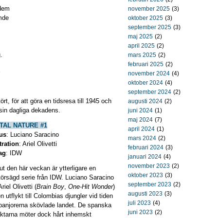
 dem
november 2025
(3)
mde
oktober 2025
(3)
september 2025
(3)
maj 2025
(2)
april 2025
(2)
.
mars 2025
(2)
februari 2025
(2)
november 2024
(4)
oktober 2024
(4)
september 2024
(2)
rt, för att göra en tidsresa till 1945 och
augusti 2024
(2)
 sin dagliga dekadens.
juni 2024
(1)
maj 2024
(7)
TAL NATURE #1
april 2024
(1)
us
: Luciano Saracino
mars 2024
(2)
tration
: Ariel Olivetti
februari 2024
(3)
ag
: IDW
januari 2024
(4)
november 2023
(2)
 ut den här veckan är ytterligare en
oktober 2023
(3)
törsägd serie från IDW. Luciano Saracino
september 2023
(2)
riel Olivetti (
Brain Boy
,
One-Hit Wonder
)
augusti 2023
(3)
n utflykt till Colombias djungler vid tiden
juli 2023
(4)
panjorerna skövlade landet. De spanska
juni 2023
(2)
äktarna möter dock hårt inhemskt