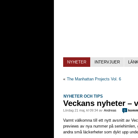
NYHETER
INTERVJUER
LÄN
«
The Manhattan Projects Vol. 6
NYHETER OCH TIPS
Veckans nyheter – 
lördag 21 maj, kl 09:34 av
Andreas
komme
0
Varmt välkomna till ett nytt avsnitt av Ve
previews av nya nummer på seriehimlen, 
andra små läckerheter som dykt upp unde