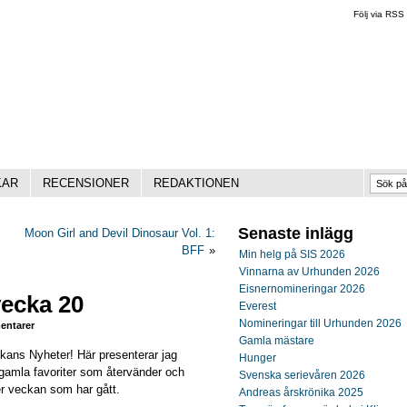
Följ via RSS
KAR
RECENSIONER
REDAKTIONEN
Senaste inlägg
Moon Girl and Devil Dinosaur Vol. 1:
BFF
»
Min helg på SIS 2026
Vinnarna av Urhunden 2026
Eisnernomineringar 2026
vecka 20
Everest
Nomineringar till Urhunden 2026
ntarer
Gamla mästare
ckans Nyheter! Här presenterar jag
Hunger
gamla favoriter som återvänder och
Svenska serievåren 2026
r veckan som har gått.
Andreas årskrönika 2025