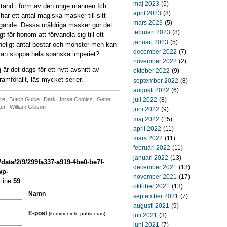
maj 2023
(5)
tånd i form av den unge mannen Ich
april 2023
(8)
har ett antal magiska masker till sitt
mars 2023
(5)
ogande. Dessa uråldriga masker gör det
februari 2023
(8)
gt för honom att förvandla sig till ett
januari 2023
(5)
neligt antal bestar och monster men kan
december 2022
(7)
an stoppa hela spanska imperiet?
november 2022
(2)
är det dags för ett nytt avsnitt av
oktober 2022
(9)
ramförallt, läs mycket serier.
september 2022
(8)
augusti 2022
(6)
ure
,
Butch Guice
,
Dark Horse Comics
,
Gene
juli 2022
(8)
ter
,
William Gibson
juni 2022
(9)
maj 2022
(15)
april 2022
(11)
mars 2022
(11)
februari 2022
(11)
januari 2022
(13)
/data/2/9/299fa337-a919-4be0-be7f-
december 2021
(13)
wp-
november 2021
(17)
line
59
oktober 2021
(13)
Namn
september 2021
(7)
augusti 2021
(9)
E-post
(kommer inte publiceras)
juli 2021
(3)
juni 2021
(7)