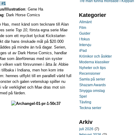
Tre män funna mördade i Klippan
 #1
s/Illustration
: Gene Ha
Kategorier
ag
: Dark Horse Comics
Allmänt
 Has, mest känd som tecknare till Alan
Film
es serie
Top 10
, första egna serie
Mae
Guider
ade som ett mycket lyckat Kickstarter-
I fokus
ekt där hans önskade mål på $20.000
Intervju
åddes på mindre än två dagar. Serien,
iPad
ges ut av Dark Horse Comics, handlar
Krönikor och åsikter
ae som återförenas med sin syster
Moderna klassiker
 vilken varit försvunnen i åtta år. Abbie
Nyheter och tips
u tillbaka i Indiana, men hon kom inte
Recensioner
: hennes utflykt till en parallell värld full
Samla på serier
onster och galen vetenskap spiller nu
Shazam Awards
 i vår verklighet och Mae dras mot sin
Snygga omslag
a med på färden.
Spel
Tävling
Teckna serier
Arkiv
juli 2026
(7)
februari 2026
(2)