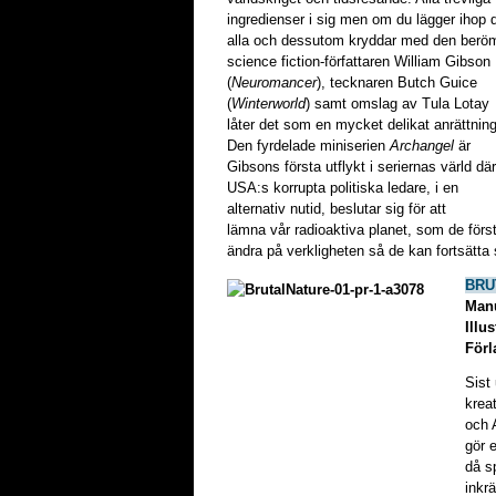
ingredienser i sig men om du lägger ihop
alla och dessutom kryddar med den berö
science fiction-författaren William Gibson
(
Neuromancer
), tecknaren Butch Guice
(
Winterworld
) samt omslag av Tula Lotay
låter det som en mycket delikat anrättning
Den fyrdelade miniserien
Archangel
är
Gibsons första utflykt i seriernas värld där
USA:s korrupta politiska ledare, i en
alternativ nutid, beslutar sig för att
lämna vår radioaktiva planet, som de förstö
ändra på verkligheten så de kan fortsätta
BRU
Man
Illus
Förl
Sist
krea
och A
gör e
då s
inkr