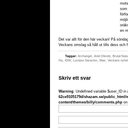
mots
som 
förf
möjli
oräk
en m
Det var allt för den här veckan! På söndag 
Veckans omslag så håll ut tills dess och f
Taggar:
Archangel
,
Ariel Olivetti
,
Brutal Nat
Ha
,
IDW
,
Luciano Saracino
,
Mae
,
Veckans nyhe
Skriv ett svar
Warning
: Undefined variable $user_ID in
62ce9105179d/shazam.se/public_html/
content/themes/billy/comments.php
on 