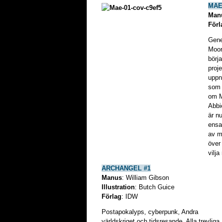
MAE
Manu
Förl
Gene
Moor
börj
proj
uppn
som 
om M
Abbie
är n
ensam
av m
över
vilj
ARCHANGEL #1
Manus
: William Gibson
Illustration
: Butch Guice
Förlag
: IDW
Postapokalyps, cyberpunk, Andra
världskriget och tidsresande. Alla trevliga