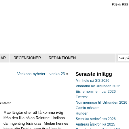
Följ via RSS
KAR
RECENSIONER
REDAKTIONEN
Senaste inlägg
Veckans nyheter – vecka 23
»
Min helg på SIS 2026
Vinnarna av Urhunden 2026
Eisnernomineringar 2026
Everest
Nomineringar till Urhunden 2026
ntarer
Gamla mästare
Mae längtar efter att få komma iväg
Hunger
ifrån den lilla hålan Raintree i Indiana
Svenska serievåren 2026
där ingenting förändras. Medan hennes
Andreas årskrönika 2025
bästa vän Dahlia, som är på besök,