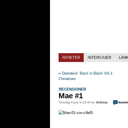
NYHETER
INTERVJUER
LÄN
«
Daredevil: Back in Black Vol.1:
Chinatown
RECENSIONER
Mae #1
torsdag 9 juni, kl 22:44 av
Andreas
komme
0