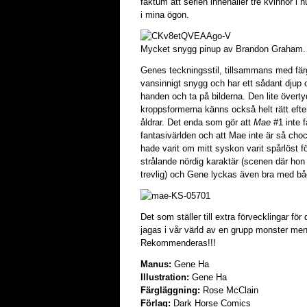
faktum att serien innehåller tre kvinnor i h
i mina ögon.
Mycket snygg pinup av Brandon Graham.
Genes teckningsstil, tillsammans med fä
vansinnigt snygg och har ett sådant djup o
handen och ta på bilderna. Den lite övert
kroppsformerna känns också helt rätt efter
åldrar. Det enda som gör att
Mae
#1 inte f
fantasivärlden och att Mae inte är så cho
hade varit om mitt syskon varit spårlöst f
strålande nördig karaktär (scenen där hon
trevlig) och Gene lyckas även bra med bå
Det som ställer till extra förvecklingar för 
jagas i vår värld av en grupp monster men
Rekommenderas!!!
Manus:
Gene Ha
Illustration:
Gene Ha
Färgläggning:
Rose McClain
Förlag:
Dark Horse Comics