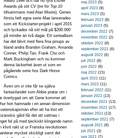
Award 1994 och har nu fyra Eisner
maj 2023
(5)
Awards på sitt CV (tre för
Top 10
april 2023
(8)
tillsammans med Alan Moore). Genes
mars 2023
(5)
första helt egna serie
Mae
lanserades
februari 2023
(8)
som ett Kickstarter-projekt i april 2015
januari 2023
(5)
och lyckades nå sitt mål på $200.000
december 2022
(7)
på mindre än två dagar. Ett seriealbum
november 2022
(2)
har det blivit med flera fina pinups av
oktober 2022
(9)
bland andra Brandon Graham, Amanda
september 2022
(8)
Conner, Philip Tan, Frank Cho och
augusti 2022
(6)
Mark Buckingham och nu kommer
juli 2022
(8)
denna läckerhet även ut som en
juni 2022
(9)
pågående serie hos Dark Horse
maj 2022
(15)
Comics.
april 2022
(11)
mars 2022
(11)
Även om vi inte får se själva
februari 2022
(11)
fantasilandet som Abbie pratar om i
januari 2022
(13)
g är övertygad om att Gene kommer att
december 2021
(13)
m hur hon hamnade i en annan dimension
november 2021
(17)
 vetenskapsmän efter att ha löst ett
oktober 2021
(13)
anskis gård får det att vattnas i
september 2021
(7)
nget fel på med tjeckiskt klingande namn
augusti 2021
(9)
klivit rakt ut ur Franska revolutionen
juli 2021
(3)
anterar mycket skickligt samt det
juni 2021
(7)