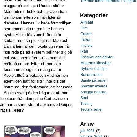
Tre män funna mördade i Klippan
pluggar på college i Purdue sköter
Mae faderns butik och tar även hand
Kategorier
om honom eftersom han lider av
Allmänt
diabetes. Hennes liv hade förmodligen
Film
sett annorlunda ut om inte hennes
Guider
syster Abbie försvunnit för sju år
I fokus
sedan, men så plötsligt när Mae och
Intervju
Dahlia lämnar den lokala pizzerian får
iPad
hon reda på att systern befinner sig på
Krönikor och åsikter
polisstationen efter att ha hamnat i
Moderna klassiker
bråk på en bar. Efter att hon och
Nyheter och tips
fadern oroat sig i så många år är
Recensioner
Abbie alltså tillbaka och vad har hon
Samla på serier
egentligen haft för sig? Inte blir det
Shazam Awards
bättre när den fortfarande lätt berusade
Snygga omslag
Abbies svar på den frågan är att hon
Spel
oleopteurs från den galne Čert och som
Tävling
tammarna samt störtat Ještěrovo Doupes
Teckna serier
at till…eller?
Arkiv
juli 2026
(7)
februari 2026
(2)