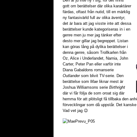
Den är ju inte ny i sig, för det finns
gott om berättelser där olika karaktärer
färdas, oftast från nutid, till en märklig
ny fantasivärld full av olika äventyr,
det är bara att jag visste inte att dessa
berättelser kunde kategoriseras in i en
genre men ju mer jag tänker efter
desto mer gillar jag begreppet. Listan
kan göras lång på dylika berättelser i
denna genre, såsom Trollkarlen från
Oz, Alice i Underlandet, Narnia, John
Carter, Peter Pan eller varför inte
Diana Gabaldons romanserie
Outlander
som blivit TV-serie. Den
berättelse som
Mae
liknar mest är
Joshua Williamsons serie
Birthright
där vi får följa de som oroat sig där
hemma för att plötsligt få tillbaka den an
förvecklingar som då uppstår. Det kanske ä
Vad vet jag 😉