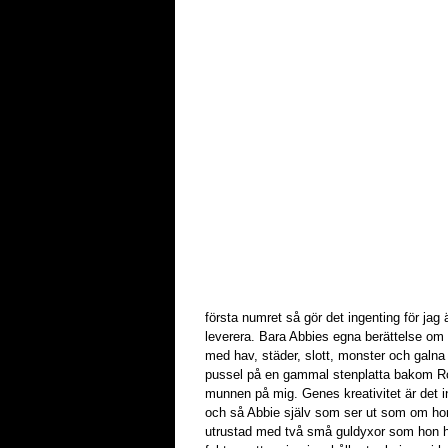
första numret så gör det ingenting för ja
leverera. Bara Abbies egna berättelse o
med hav, städer, slott, monster och galna
pussel på en gammal stenplatta bakom Roz
munnen på mig. Genes kreativitet är det i
och så Abbie själv som ser ut som om hon 
utrustad med två små guldyxor som hon h