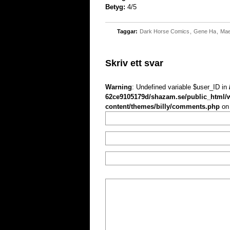
Betyg:
4/5
Taggar:
Dark Horse Comics
,
Gene Ha
,
Ma
Skriv ett svar
Warning
: Undefined variable $user_ID in
62ce9105179d/shazam.se/public_html/
content/themes/billy/comments.php
on 