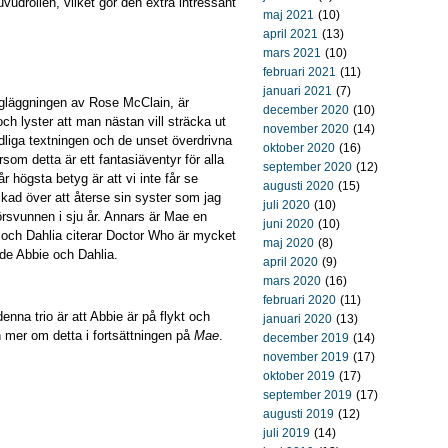
uvudrollen, vilket gör den extra intressant
maj 2021
(10)
april 2021
(13)
mars 2021
(10)
februari 2021
(11)
januari 2021
(7)
rgläggningen av Rose McClain, är
december 2020
(10)
ch lyster att man nästan vill sträcka ut
november 2020
(14)
ydliga textningen och de unset överdrivna
oktober 2020
(16)
som detta är ett fantasiäventyr för alla
september 2020
(12)
år högsta betyg är att vi inte får se
augusti 2020
(15)
ckad över att återse sin syster som jag
juli 2020
(10)
örsvunnen i sju år. Annars är Mae en
juni 2020
(10)
 och Dahlia citerar Doctor Who är mycket
maj 2020
(8)
de Abbie och Dahlia.
april 2020
(9)
mars 2020
(16)
februari 2020
(11)
denna trio är att Abbie är på flykt och
januari 2020
(13)
 mer om detta i fortsättningen på
Mae
.
december 2019
(14)
november 2019
(17)
oktober 2019
(17)
september 2019
(17)
augusti 2019
(12)
juli 2019
(14)