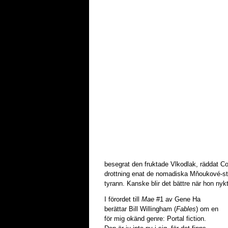
besegrat den fruktade Vlkodlak, räddat C
drottning enat de nomadiska Mňoukové-s
tyrann. Kanske blir det bättre när hon nyktr
I förordet till
Mae
#1 av Gene Ha
berättar Bill Willingham (
Fables
) om en
för mig okänd genre: Portal fiction.