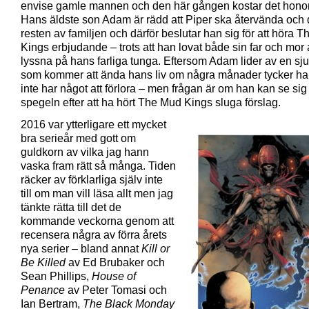
envise gamle mannen och den här gången kostar det honom
Hans äldste son Adam är rädd att Piper ska återvända och
resten av familjen och därför beslutar han sig för att höra 
Kings erbjudande – trots att han lovat både sin far och mor a
lyssna på hans farliga tunga. Eftersom Adam lider av en s
som kommer att ända hans liv om några månader tycker ha
inte har något att förlora – men frågan är om han kan se sig 
spegeln efter att ha hört The Mud Kings sluga förslag.
2016 var ytterligare ett mycket
bra serieår med gott om
guldkorn av vilka jag hann
vaska fram rätt så många. Tiden
räcker av förklarliga själv inte
till om man vill läsa allt men jag
tänkte rätta till det de
kommande veckorna genom att
recensera några av förra årets
nya serier – bland annat
Kill or
Be Killed
av Ed Brubaker och
Sean Phillips,
House of
Penance
av Peter Tomasi och
Ian Bertram,
The Black Monday