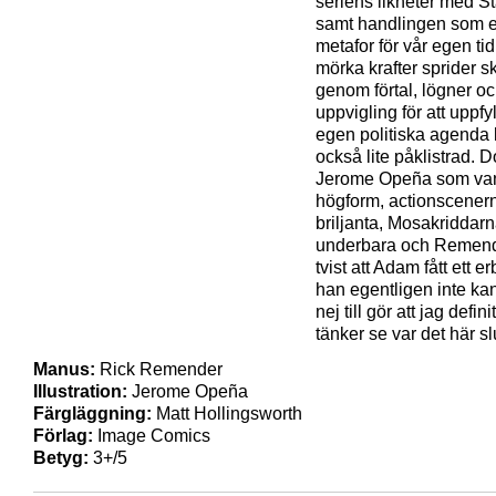
seriens likheter med S
samt handlingen som 
metafor för vår egen tid
mörka krafter sprider s
genom förtal, lögner o
uppvigling för att uppfyl
egen politiska agenda
också lite påklistrad. D
Jerome Opeña som vanl
högform, actionscener
briljanta, Mosakriddar
underbara och Remende
tvist att Adam fått ett 
han egentligen inte ka
nej till gör att jag definit
tänker se var det här sl
Manus:
Rick Remender
Illustration:
Jerome Opeña
Färgläggning:
Matt Hollingsworth
Förlag:
Image Comics
Betyg:
3+/5