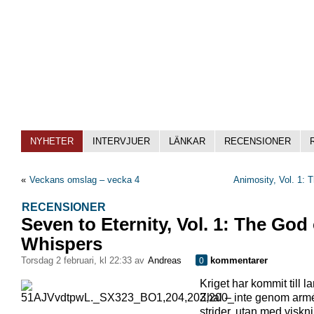
NYHETER
INTERVJUER
LÄNKAR
RECENSIONER
«
Veckans omslag – vecka 4
Animosity, Vol. 1:
RECENSIONER
Seven to Eternity, Vol. 1: The God 
Whispers
torsdag 2 februari, kl 22:33 av
Andreas
kommentarer
0
Kriget har kommit till l
Zhal – inte genom arm
strider, utan med viskn