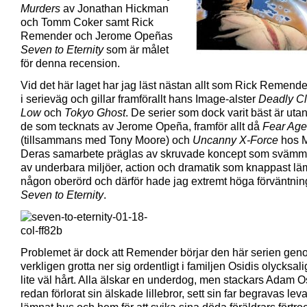
Murders
av Jonathan Hickman
och Tomm Coker samt Rick
Remender och Jerome Opeñas
Seven to Eternity
som är målet
för denna recension.
Vid det här laget har jag läst nästan allt som Rick Remend
i serieväg och gillar framförallt hans Image-alster
Deadly C
Low
och
Tokyo Ghost
. De serier som dock varit bäst är uta
de som tecknats av Jerome Opeña, framför allt då
Fear Age
(tillsammans med Tony Moore) och
Uncanny X-Force
hos M
Deras samarbete präglas av skruvade koncept som svämm
av underbara miljöer, action och dramatik som knappast lä
någon oberörd och därför hade jag extremt höga förväntnin
Seven to Eternity
.
Problemet är dock att Remender börjar den här serien geno
verkligen grotta ner sig ordentligt i familjen Osidis olycksa
lite väl hårt. Alla älskar en underdog, men stackars Adam O
redan förlorat sin älskade lillebror, sett sin far begravas lev