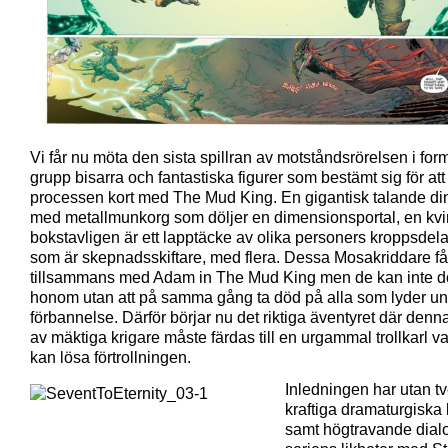
Vi får nu möta den sista spillran av motståndsrörelsen i for
grupp bisarra och fantastiska figurer som bestämt sig för att
processen kort med The Mud King. En gigantisk talande di
med metallmunkorg som döljer en dimensionsportal, en kv
bokstavligen är ett lapptäcke av olika personers kroppsdelar, 
som är skepnadsskiftare, med flera. Dessa Mosakriddare f
tillsammans med Adam in The Mud King men de kan inte 
honom utan att på samma gång ta död på alla som lyder u
förbannelse. Därför börjar nu det riktiga äventyret där denn
av mäktiga krigare måste färdas till en urgammal trollkarl v
kan lösa förtrollningen.
Inledningen har utan t
kraftiga dramaturgiska 
samt högtravande dial