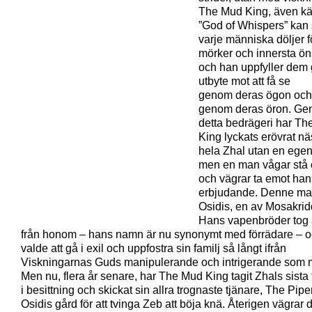
The Mud King, även k
”God of Whispers” kan
varje människa döljer f
mörker och innersta ö
och han uppfyller dem 
utbyte mot att få se
genom deras ögon och
genom deras öron. G
detta bedrägeri har T
King lyckats erövrat nä
hela Zhal utan en ege
men en man vågar stå
och vägrar ta emot han
erbjudande. Denne ma
Osidis, en av Mosakrid
Hans vapenbröder tog
från honom – hans namn är nu synonymt med förrädare – 
valde att gå i exil och uppfostra sin familj så långt ifrån
Viskningarnas Guds manipulerande och intrigerande som m
Men nu, flera år senare, har The Mud King tagit Zhals sista 
i besittning och skickat sin allra trognaste tjänare, The Piper,
Osidis gård för att tvinga Zeb att böja knä. Återigen vägrar 