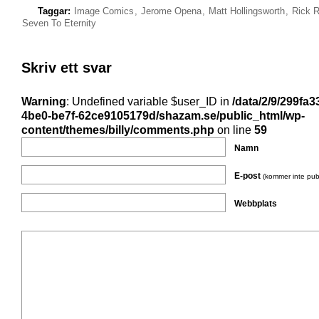
Taggar:
Image Comics
,
Jerome Opena
,
Matt Hollingsworth
,
Rick 
Seven To Eternity
Skriv ett svar
Warning
: Undefined variable $user_ID in
/data/2/9/299fa3
4be0-be7f-62ce9105179d/shazam.se/public_html/wp-
content/themes/billy/comments.php
on line
59
Namn
E-post
(kommer inte pub
Webbplats