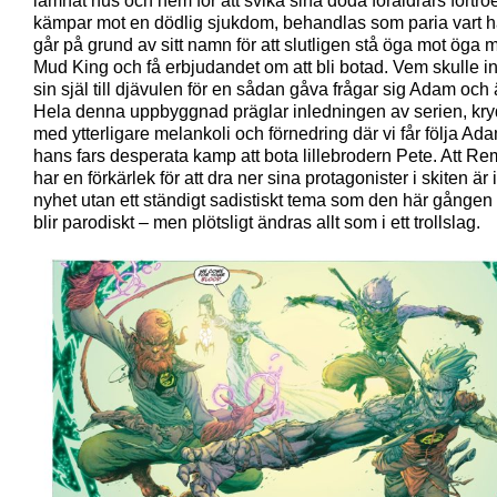
lämnat hus och hem för att svika sina döda föräldrars förtro
kämpar mot en dödlig sjukdom, behandlas som paria vart 
går på grund av sitt namn för att slutligen stå öga mot öga
Mud King och få erbjudandet om att bli botad. Vem skulle in
sin själ till djävulen för en sådan gåva frågar sig Adam och
Hela denna uppbyggnad präglar inledningen av serien, kry
med ytterligare melankoli och förnedring där vi får följa Ad
hans fars desperata kamp att bota lillebrodern Pete. Att R
har en förkärlek för att dra ner sina protagonister i skiten är
nyhet utan ett ständigt sadistiskt tema som den här gången
blir parodiskt – men plötsligt ändras allt som i ett trollslag.