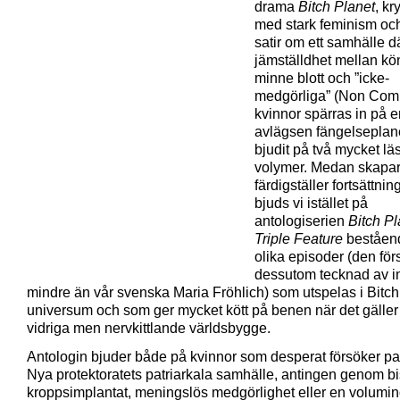
drama
Bitch Planet
, k
med stark feminism oc
satir om ett samhälle d
jämställdhet mellan kön
minne blott och ”icke-
medgörliga” (Non Comp
kvinnor spärras in på e
avlägsen fängelseplane
bjudit på två mycket lä
volymer. Medan skapa
färdigställer fortsättni
bjuds vi istället på
antologiserien
Bitch Pl
Triple Feature
beståen
olika episoder (den för
dessutom tecknad av i
mindre än vår svenska Maria Fröhlich) som utspelas i Bitch
universum och som ger mycket kött på benen när det gäller
vidriga men nervkittlande världsbygge.
Antologin bjuder både på kvinnor som desperat försöker pas
Nya protektoratets patriarkala samhälle, antingen genom bi
kroppsimplantat, meningslös medgörlighet eller en voluminö