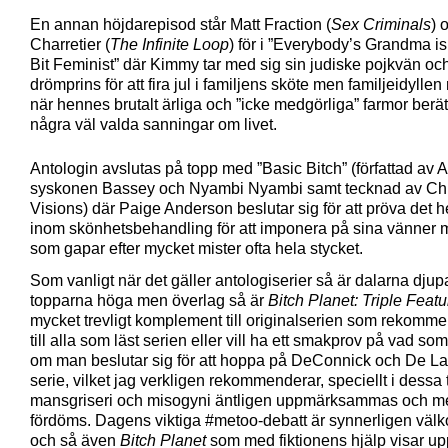
En annan höjdarepisod står Matt Fraction (
Sex Criminals
) 
Charretier (
The Infinite Loop
) för i ”Everybody’s Grandma is 
Bit Feminist” där Kimmy tar med sig sin judiske pojkvän oc
drömprins för att fira jul i familjens sköte men familjeidylle
när hennes brutalt ärliga och ”icke medgörliga” farmor berät
några väl valda sanningar om livet.
Antologin avslutas på topp med ”Basic Bitch” (författad av 
syskonen Bassey och Nyambi Nyambi samt tecknad av Ch
Visions) där Paige Anderson beslutar sig för att pröva det h
inom skönhetsbehandling för att imponera på sina vänner
som gapar efter mycket mister ofta hela stycket.
Som vanligt när det gäller antologiserier så är dalarna dju
topparna höga men överlag så är
Bitch Planet: Triple Featu
mycket trevligt komplement till originalserien som rekomm
till alla som läst serien eller vill ha ett smakprov på vad so
om man beslutar sig för att hoppa på DeConnick och De L
serie, vilket jag verkligen rekommenderar, speciellt i dessa 
mansgriseri och misogyni äntligen uppmärksammas och me
fördöms. Dagens viktiga #metoo-debatt är synnerligen vä
och så även
Bitch Planet
som med fiktionens hjälp visar upp