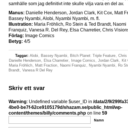
samhälle som jag definitivt inte skulle vilja vara en del av.
Manus:
Danielle Henderson, Jordan Clark, Kit Cox, Matt Fr
Bassey Nyambi, Alobi, Nyambi Nyambi, m. fl.
Illustration:
Maria Fröhlich, Ro Stein & Ted Brandt, Naomi
Franquiz, Vanesa R. Del Rey, Elsa Charretier, Chris Visions,
Förlag:
Image Comics
Betyg:
4/5
Taggar:
Alobi
,
Bassey Nyambi
,
Bitch Planet: Triple Feature
,
Chris
Danielle Henderson
,
Elsa Charretier
,
Image Comics
,
Jordan Clark
,
Kit
Maria Fröhlich
,
Matt Fraction
,
Naomi Franquiz
,
Nyambi Nyambi
,
Ro St
Brandt
,
Vanesa R Del Rey
Skriv ett svar
Warning
: Undefined variable $user_ID in
/data/2/9/299fa3
4be0-be7f-62ce9105179d/shazam.se/public_html/wp-
content/themes/billy/comments.php
on line
59
Namn