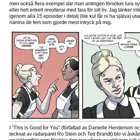
men också flera exempel där man antingen försöker lura s
eller helt enkelt revolterar med fara för sitt liv. Jag tänker in
igenom alla 15 episoder i detalj (lite kul får ni ha själva) utan
nämna de fem som gjorde mest intryck på mig.
I ”This is Good for You” (författad av Danielle Henderson o
tecknat av radarparet Ro Stein och Ted Brandt) blir vi åskåda