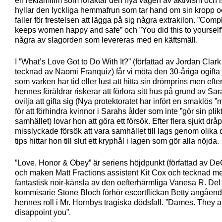
en reklamfilm som föraktar den nya vågen av aktivism och is
hyllar den lyckliga hemmafrun som tar hand om sin kropp o
faller för frestelsen att lägga på sig några extrakilon. ”Com
keeps women happy and safe” och ”You did this to yourself”
några av slagorden som levereras med en käftsmäll.
I ”What’s Love Got to Do With It?” (författad av Jordan Clar
tecknad av Naomi Franquiz) får vi möta den 30-åriga ogifta
som varken har tid eller lust att hitta sin drömprins men eft
hennes föräldrar riskerar att förlora sitt hus på grund av Sa
ovilja att gifta sig (Nya protektoratet har infört en smaklös ”
för att förhindra kvinnor i Sarahs ålder som inte ”gör sin plikt
samhället) lovar hon att göra ett försök. Efter flera sjukt drå
misslyckade försök att vara samhället till lags genom olika 
tips hittar hon till slut ett kryphål i lagen som gör alla nöjda.
”Love, Honor & Obey” är seriens höjdpunkt (författad av D
och maken Matt Fractions assistent Kit Cox och tecknad m
fantastisk noir-känsla av den oefterhärmliga Vanesa R. Del
kommisarie Stone Bloch förhör escortflickan Betty angåen
hennes roll i Mr. Hornbys tragiska dödsfall. ”Dames. They 
disappoint you”.