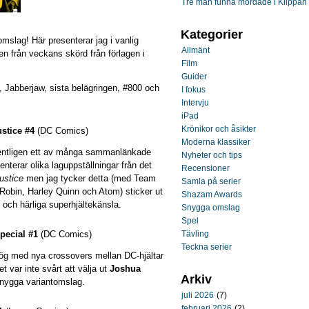
Tre män funna mördade i Klippan
Kategorier
omslag! Här presenterar jag i vanlig
Allmänt
n från veckans skörd från förlagen i
Film
Guider
 Jabberjaw, sista belägringen, #800 och
I fokus
Intervju
iPad
Krönikor och åsikter
stice #4
(DC Comics)
Moderna klassiker
gentligen ett av många sammanlänkade
Nyheter och tips
terar olika laguppställningar från det
Recensioner
ustice
men jag tycker detta (med Team
Samla på serier
Robin, Harley Quinn och Atom) sticker ut
Shazam Awards
och härliga superhjältekänsla.
Snygga omslag
Spel
ecial #1
(DC Comics)
Tävling
Teckna serier
ög med nya crossovers mellan DC-hjältar
 var inte svårt att välja ut
Joshua
Arkiv
ygga variantomslag.
juli 2026
(7)
februari 2026
(2)