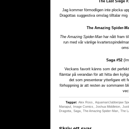
The Last Siege #
Jag kommer förmodligen inte plocka upp
Dragottas suggestiva omslag tilltalar mig m
The Amazing Spider-Ma
The Amazing Spider-Man
har nått fram ti
run med vår vänlige kvartersspindelma
oms
Saga #52
(Im
Veckans favorit känns som det perfekta
flämtar på verandan för att hitta den kyl
det som presenterar ytterligare ett 
förhoppning är att resten av sommaren bli
vec
Taggar:
Alex Ross
,
Aquaman/Jabberjaw Spe
Manapul
,
Image Comics
,
Joshua Middleton
,
Just
Dragotta
,
Saga
,
The Amazing Spider-Man
,
The L
Skriv ett svar