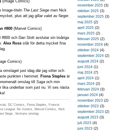
1
(Image Comics)
november 2025
(3)
 Image-titeln
The Last Siege
men Nick
oktober 2025
(3)
ycket, plus att jag gillar valet av färger.
september 2025
(3)
maj 2025
(2)
april 2025
(2)
n #800
(Marvel Comics)
mars 2025
(2)
ll #800 och Dan Slott avslutar sin tioåriga
februari 2025
(2)
n.
Alex Ross
står för detta mycket fina
november 2024
(4)
lag.
oktober 2024
(4)
september 2024
(2)
age Comics)
augusti 2024
(2)
juni 2024
(1)
 omslaget just idag där jag sitter och
maj 2024
(7)
igaste punkten i hemmet.
Fiona Staples
är
april 2024
(1)
fenomenalt omslag till
Saga
och min
mars 2024
(2)
r lika underbar som just nu. Vi ses nästa
februari 2024
(3)
ka!
januari 2024
(4)
november 2023
(2)
cial
,
DC Comics
,
Fiona Staples
,
Francis
oktober 2023
(3)
ice League: No Justice
,
Marvel Comics
,
Nick
september 2023
(2)
ast Siege
,
Veckans omslag
augusti 2023
(3)
juli 2023
(4)
juni 2023
(2)