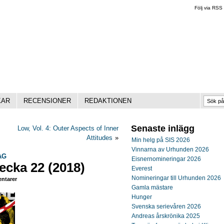
Följ via RSS
KAR
RECENSIONER
REDAKTIONEN
Senaste inlägg
Low, Vol. 4: Outer Aspects of Inner
Attitudes
»
Min helg på SIS 2026
Vinnarna av Urhunden 2026
AG
Eisnernomineringar 2026
ecka 22 (2018)
Everest
Nomineringar till Urhunden 2026
ntarer
Gamla mästare
Hunger
Svenska serievåren 2026
Andreas årskrönika 2025