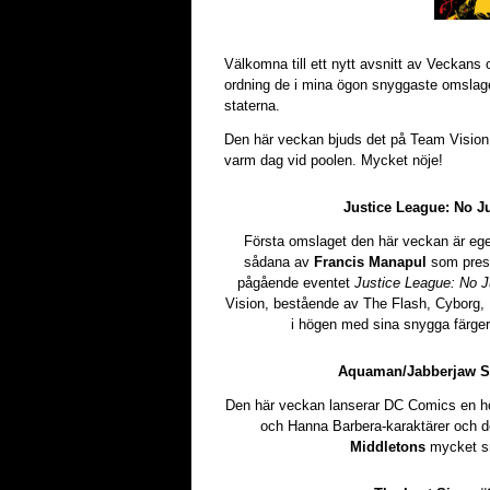
Välkomna till ett nytt avsnitt av Veckans 
ordning de i mina ögon snyggaste omslage
staterna.
Den här veckan bjuds det på Team Vision,
varm dag vid poolen. Mycket nöje!
Justice League: No Ju
Första omslaget den här veckan är e
sådana av
Francis Manapul
som presen
pågående eventet
Justice League: No J
Vision, bestående av The Flash, Cyborg, 
i högen med sina snygga färger 
Aquaman/Jabberjaw Sp
Den här veckan lanserar DC Comics en h
och Hanna Barbera-karaktärer och det
Middletons
mycket sn