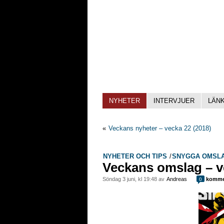
NYHETER
INTERVJUER
LÄN
«
Veckans nyheter – vecka 22 (2018)
NYHETER OCH TIPS
/
SNYGGA OMSL
Veckans omslag – v
söndag 3 juni, kl 19:48 av
Andreas
komme
0