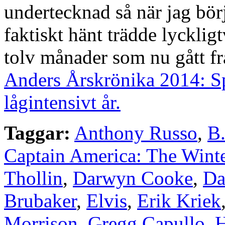
undertecknad så när jag bö
faktiskt hänt trädde lyckligt
tolv månader som nu gått fr
Anders Årskrönika 2014: Sp
lågintensivt år.
Taggar:
Anthony Russo
,
B.
Captain America: The Winte
Thollin
,
Darwyn Cooke
,
Da
Brubaker
,
Elvis
,
Erik Kriek
Morrison
,
Gregg Capullo
,
H