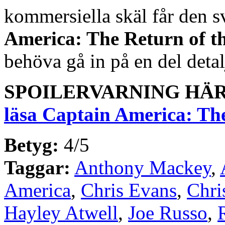
kommersiella skäl får den s
America: The Return of th
behöva gå in på en del detal
SPOILERVARNING HÄ
läsa Captain America: Th
Betyg:
4/5
Taggar:
Anthony Mackey
,
America
,
Chris Evans
,
Chri
Hayley Atwell
,
Joe Russo
,