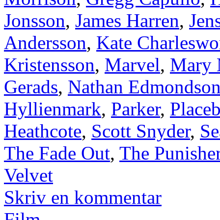
Jonsson
,
James Harren
,
Jen
Andersson
,
Kate Charleswo
Kristensson
,
Marvel
,
Mary 
Gerads
,
Nathan Edmondso
Hyllienmark
,
Parker
,
Placeb
Heathcote
,
Scott Snyder
,
Se
The Fade Out
,
The Punishe
Velvet
Skriv en kommentar
Film