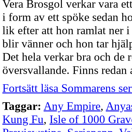
Vera Brosgol verkar vara et
i form av ett spöke sedan ho
lik efter att hon ramlat ner 
blir vänner och hon tar hjäl
Det hela verkar bra och de r
översvallande. Finns redan 
Fortsätt läsa Sommarens se
Taggar:
Any Empire
,
Anya
Kung Fu
,
Isle of 1000 Grav