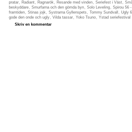
pratar
,
Radiant
,
Ragnarök
,
Resande med vinden
,
Seriefest i Väst
,
Små
beskyddare
,
Smurfarna och den gömda byn
,
Solo Leveling
,
Spirou 56 
framtiden
,
Stinas jojk
,
Systrarna Gyllenspets
,
Tommy Sundvall
,
Ugly 6
gode den onde och ugly
,
Vilda tassar
,
Yoko Tsuno
,
Ystad seriefestival
Skriv en kommentar