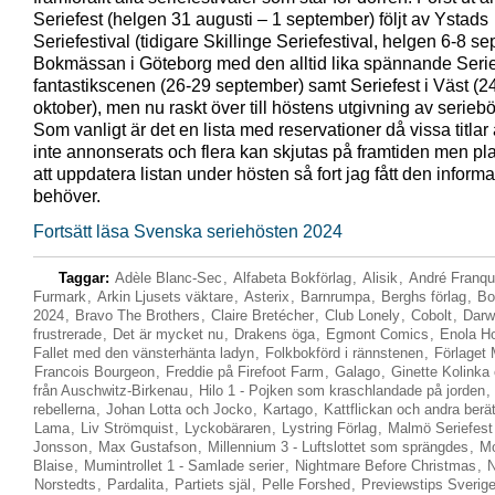
Seriefest (helgen 31 augusti – 1 september) följt av Ystads
Seriefestival (tidigare Skillinge Seriefestival, helgen 6-8 s
Bokmässan i Göteborg med den alltid lika spännande Seri
fantastikscenen (26-29 september) samt Seriefest i Väst (2
oktober), men nu raskt över till höstens utgivning av seriebö
Som vanligt är det en lista med reservationer då vissa titlar
inte annonserats och flera kan skjutas på framtiden men pl
att uppdatera listan under hösten så fort jag fått den informa
behöver.
Fortsätt läsa Svenska seriehösten 2024
Taggar:
Adèle Blanc-Sec
,
Alfabeta Bokförlag
,
Alisik
,
André Franqu
Furmark
,
Arkin Ljusets väktare
,
Asterix
,
Barnrumpa
,
Berghs förlag
,
Bo
2024
,
Bravo The Brothers
,
Claire Bretécher
,
Club Lonely
,
Cobolt
,
Darw
frustrerade
,
Det är mycket nu
,
Drakens öga
,
Egmont Comics
,
Enola Ho
Fallet med den vänsterhänta ladyn
,
Folkbokförd i rännstenen
,
Förlaget
Francois Bourgeon
,
Freddie på Firefoot Farm
,
Galago
,
Ginette Kolinka
från Auschwitz-Birkenau
,
Hilo 1 - Pojken som kraschlandade på jorden
,
rebellerna
,
Johan Lotta och Jocko
,
Kartago
,
Kattflickan och andra berät
Lama
,
Liv Strömquist
,
Lyckobäraren
,
Lystring Förlag
,
Malmö Seriefest
Jonsson
,
Max Gustafson
,
Millennium 3 - Luftslottet som sprängdes
,
M
Blaise
,
Mumintrollet 1 - Samlade serier
,
Nightmare Before Christmas
,
N
Norstedts
,
Pardalita
,
Partiets själ
,
Pelle Forshed
,
Previewstips Sverig