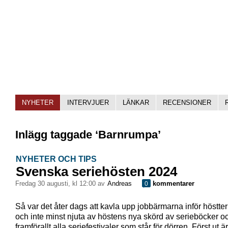
NYHETER
INTERVJUER
LÄNKAR
RECENSIONER
Inlägg taggade ‘Barnrumpa’
NYHETER OCH TIPS
Svenska seriehösten 2024
fredag 30 augusti, kl 12:00 av
Andreas
kommentarer
0
Så var det åter dags att kavla upp jobbärmarna inför höstt
och inte minst njuta av höstens nya skörd av serieböcker o
framförallt alla seriefestivaler som står för dörren. Först ut 