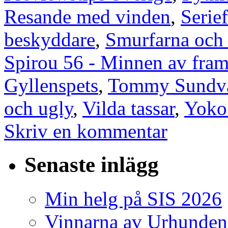
Resande med vinden
,
Serief
beskyddare
,
Smurfarna och
Spirou 56 - Minnen av fram
Gyllenspets
,
Tommy Sundva
och ugly
,
Vilda tassar
,
Yoko
Skriv en kommentar
Senaste inlägg
Min helg på SIS 2026
Vinnarna av Urhunden