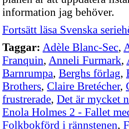
information jag behöver.
Fortsätt läsa Svenska serie
Taggar:
Adèle Blanc-Sec
,
A
Franquin
,
Anneli Furmark
,
Barnrumpa
,
Berghs förlag
,
Brothers
,
Claire Bretécher
,
frustrerade
,
Det är mycket 
Enola Holmes 2 - Fallet me
Folkbokförd i rännstenen
,
F