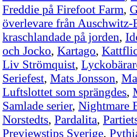
Freddie på Firefoot Farm
,
G
överlevare från Auschwitz-
kraschlandade på jorden
,
Id
och Jocko
,
Kartago
,
Kattfli
Liv Strömquist
,
Lyckobärar
Seriefest
,
Mats Jonsson
,
Ma
Luftslottet som sprängdes
,
Samlade serier
,
Nightmare B
Norstedts
,
Pardalita
,
Partiet
Previewstips Sverige
,
Pythi