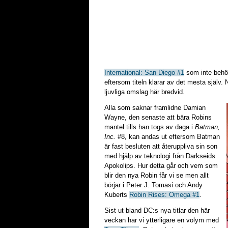
International: San Diego #1
som inte behö
eftersom titeln klarar av det mesta själv
ljuvliga omslag här bredvid.
Alla som saknar framlidne Damian
Wayne, den senaste att bära Robins
mantel tills han togs av daga i
Batman,
Inc.
#8, kan andas ut eftersom Batman
är fast besluten att återuppliva sin son
med hjälp av teknologi från Darkseids
Apokolips. Hur detta går och vem som
blir den nya Robin får vi se men allt
börjar i Peter J. Tomasi och Andy
Kuberts
Robin Rises: Omega #1
.
Sist ut bland DC:s nya titlar den här
veckan har vi ytterligare en volym med