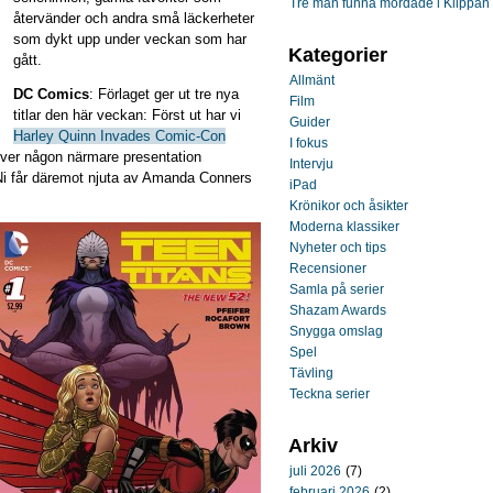
Tre män funna mördade i Klippan
återvänder och andra små läckerheter
som dykt upp under veckan som har
Kategorier
gått.
Allmänt
DC Comics
: Förlaget ger ut tre nya
Film
titlar den här veckan: Först ut har vi
Guider
Harley Quinn Invades Comic-Con
I fokus
ver någon närmare presentation
Intervju
. Ni får däremot njuta av Amanda Conners
iPad
Krönikor och åsikter
Moderna klassiker
Nyheter och tips
Recensioner
Samla på serier
Shazam Awards
Snygga omslag
Spel
Tävling
Teckna serier
Arkiv
juli 2026
(7)
februari 2026
(2)