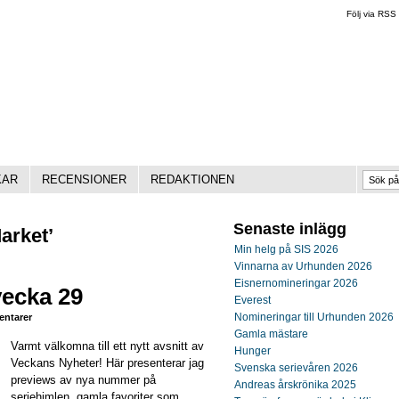
Följ via RSS
KAR
RECENSIONER
REDAKTIONEN
Senaste inlägg
arket’
Min helg på SIS 2026
Vinnarna av Urhunden 2026
Eisnernomineringar 2026
vecka 29
Everest
Nomineringar till Urhunden 2026
ntarer
Gamla mästare
Varmt välkomna till ett nytt avsnitt av
Hunger
Veckans Nyheter! Här presenterar jag
Svenska serievåren 2026
previews av nya nummer på
Andreas årskrönika 2025
seriehimlen, gamla favoriter som