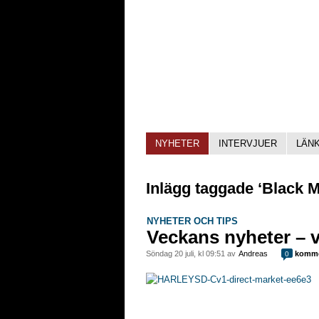
NYHETER
INTERVJUER
LÄN
Inlägg taggade ‘Black M
NYHETER OCH TIPS
Veckans nyheter – 
söndag 20 juli, kl 09:51 av
Andreas
komme
0