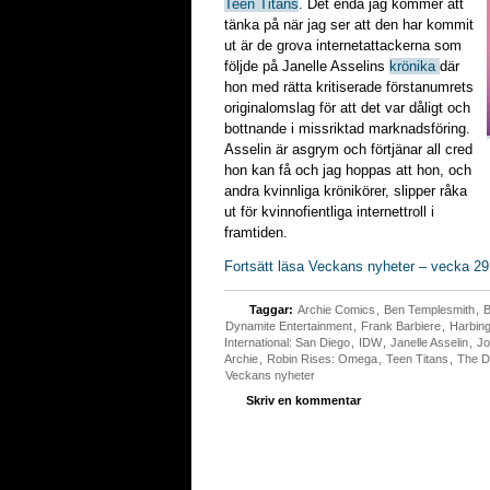
Teen Titans
. Det enda jag kommer att
tänka på när jag ser att den har kommit
ut är de grova internetattackerna som
följde på Janelle Asselins
krönika
där
hon med rätta kritiserade förstanumrets
originalomslag för att det var dåligt och
bottnande i missriktad marknadsföring.
Asselin är asgrym och förtjänar all cred
hon kan få och jag hoppas att hon, och
andra kvinnliga krönikörer, slipper råka
ut för kvinnofientliga internettroll i
framtiden.
Fortsätt läsa Veckans nyheter – vecka 29
Taggar:
Archie Comics
,
Ben Templesmith
,
B
Dynamite Entertainment
,
Frank Barbiere
,
Harbin
International: San Diego
,
IDW
,
Janelle Asselin
,
Jo
Archie
,
Robin Rises: Omega
,
Teen Titans
,
The D
Veckans nyheter
Skriv en kommentar