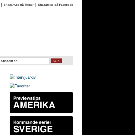
Shazam.se på Twitter
Shazam.se på Facebook
SÖK