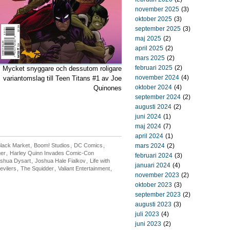
november 2025
(3)
oktober 2025
(3)
september 2025
(3)
maj 2025
(2)
april 2025
(2)
mars 2025
(2)
februari 2025
(2)
Mycket snyggare och dessutom roligare
november 2024
(4)
variantomslag till Teen Titans #1 av Joe
oktober 2024
(4)
Quinones
september 2024
(2)
augusti 2024
(2)
juni 2024
(1)
maj 2024
(7)
april 2024
(1)
lack Market
,
Boom! Studios
,
DC Comics
,
mars 2024
(2)
ger
,
Harley Quinn Invades Comic-Con
februari 2024
(3)
shua Dysart
,
Joshua Hale Fialkov
,
Life with
januari 2024
(4)
evilers
,
The Squidder
,
Valiant Entertainment
,
november 2023
(2)
oktober 2023
(3)
september 2023
(2)
augusti 2023
(3)
juli 2023
(4)
juni 2023
(2)