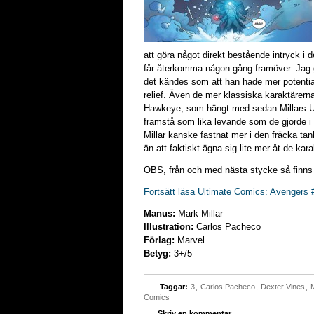
att göra något direkt bestående intryck i 
får återkomma någon gång framöver. Jag gi
det kändes som att han hade mer potenti
relief. Även de mer klassiska karaktärern
Hawkeye, som hängt med sedan Millars Ult
framstå som lika levande som de gjorde i 
Millar kanske fastnat mer i den fräcka tan
än att faktiskt ägna sig lite mer åt de kar
OBS, från och med nästa stycke så finns d
Fortsätt läsa Ultimate Comics: Avengers 
Manus:
Mark Millar
Illustration:
Carlos Pacheco
Förlag:
Marvel
Betyg:
3+/5
Taggar:
3
,
Carlos Pacheco
,
Dexter Vines
,
M
Comics
Skriv en kommentar