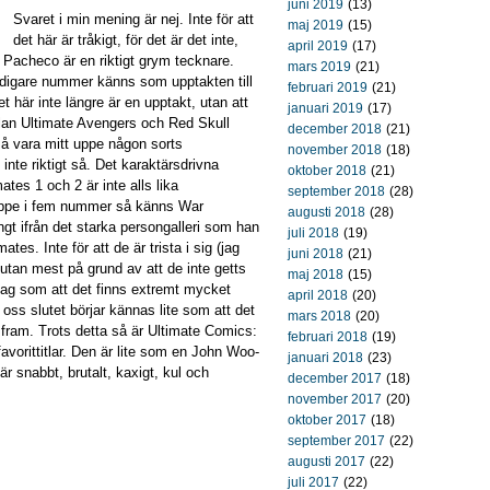
juni 2019
(13)
Svaret i min mening är nej. Inte för att
maj 2019
(15)
det här är tråkigt, för det är det inte,
april 2019
(17)
los Pacheco är en riktigt grym tecknare.
mars 2019
(21)
tidigare nummer känns som upptakten till
februari 2019
(21)
et här inte längre är en upptakt, utan att
januari 2019
(17)
llan Ultimate Avengers och Red Skull
december 2018
(21)
så vara mitt uppe någon sorts
november 2018
(18)
inte riktigt så. Det karaktärsdrivna
oktober 2018
(21)
ates 1 och 2 är inte alls lika
september 2018
(28)
r uppe i fem nummer så känns War
augusti 2018
(28)
t ifrån det starka persongalleri som han
juli 2018
(19)
ates. Inte för att de är trista i sig (jag
juni 2018
(21)
 utan mest på grund av att de inte getts
maj 2018
(15)
ag som att det finns extremt mycket
april 2018
(20)
 oss slutet börjar kännas lite som att det
mars 2018
(20)
fram. Trots detta så är Ultimate Comics:
februari 2018
(19)
avorittitlar. Den är lite som en John Woo-
januari 2018
(23)
är snabbt, brutalt, kaxigt, kul och
december 2017
(18)
november 2017
(20)
oktober 2017
(18)
september 2017
(22)
augusti 2017
(22)
juli 2017
(22)