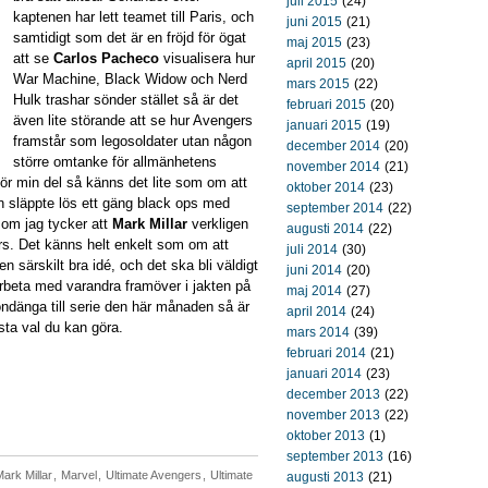
juli 2015
(24)
kaptenen har lett teamet till Paris, och
juni 2015
(21)
samtidigt som det är en fröjd för ögat
maj 2015
(23)
att se
Carlos Pacheco
visualisera hur
april 2015
(20)
War Machine, Black Widow och Nerd
mars 2015
(22)
Hulk trashar sönder stället så är det
februari 2015
(20)
även lite störande att se hur Avengers
januari 2015
(19)
framstår som legosoldater utan någon
december 2014
(20)
större omtanke för allmänhetens
november 2014
(21)
ör min del så känns det lite som om att
oktober 2014
(23)
n släppte lös ett gäng black ops med
september 2014
(22)
 som jag tycker att
Mark Millar
verkligen
augusti 2014
(22)
s. Det känns helt enkelt som om att
juli 2014
(30)
n särskilt bra idé, och det ska bli väldigt
juni 2014
(20)
rbeta med varandra framöver i jakten på
maj 2014
(27)
iondänga till serie den här månaden så är
april 2014
(24)
ta val du kan göra.
mars 2014
(39)
februari 2014
(21)
januari 2014
(23)
december 2013
(22)
november 2013
(22)
oktober 2013
(1)
september 2013
(16)
ark Millar
,
Marvel
,
Ultimate Avengers
,
Ultimate
augusti 2013
(21)