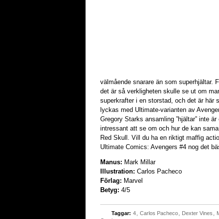
välmående snarare än som superhjältar. F
det är så verkligheten skulle se ut om ma
superkrafter i en storstad, och det är här
lyckas med Ultimate-varianten av Avenger
Gregory Starks ansamling ”hjältar” inte är e
intressant att se om och hur de kan sama
Red Skull. Vill du ha en riktigt maffig act
Ultimate Comics: Avengers #4 nog det bäs
Manus:
Mark Millar
Illustration:
Carlos Pacheco
Förlag:
Marvel
Betyg:
4/5
Taggar:
4
,
Carlos Pacheco
,
Dexter Vines
,
M