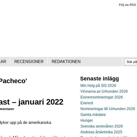
Följ via RSS
KAR
RECENSIONER
REDAKTIONEN
Senaste inlägg
 Pacheco’
Min helg på SIS 2026
Vinnarna av Urhunden 2026
Eisnernomineringar 2026
st – januari 2022
Everest
Nomineringar till Urhunden 2026
entarer
Gamla mästare
Hunger
m dyker upp på de amerikanska
Svenska serievåren 2026
Andreas årskrönika 2025