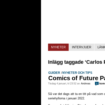
NYHETER
INTERVJUER
LÄN
Inlägg taggade ‘Carlos
GUIDER
/
NYHETER OCH TIPS
Comics of Future Pa
tisdag 4 januari, kl 23:52 av
Andreas
komm
0
Så var det dags att ta en titt på vad so
seriehyllorna i januari 2022.