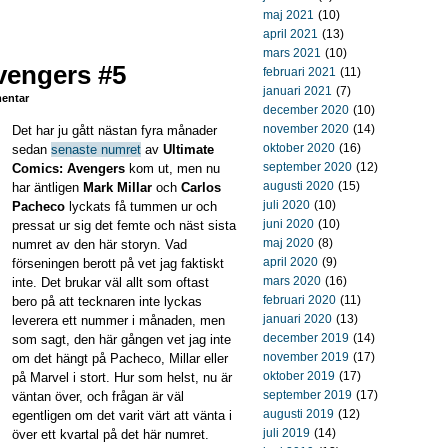
maj 2021
(10)
april 2021
(13)
mars 2021
(10)
vengers #5
februari 2021
(11)
januari 2021
(7)
entar
december 2020
(10)
november 2020
(14)
Det har ju gått nästan fyra månader
oktober 2020
(16)
sedan
senaste numret
av
Ultimate
september 2020
(12)
Comics: Avengers
kom ut, men nu
augusti 2020
(15)
har äntligen
Mark Millar
och
Carlos
juli 2020
(10)
Pacheco
lyckats få tummen ur och
juni 2020
(10)
pressat ur sig det femte och näst sista
maj 2020
(8)
numret av den här storyn. Vad
april 2020
(9)
förseningen berott på vet jag faktiskt
mars 2020
(16)
inte. Det brukar väl allt som oftast
februari 2020
(11)
bero på att tecknaren inte lyckas
januari 2020
(13)
leverera ett nummer i månaden, men
december 2019
(14)
som sagt, den här gången vet jag inte
november 2019
(17)
om det hängt på Pacheco, Millar eller
oktober 2019
(17)
på Marvel i stort. Hur som helst, nu är
september 2019
(17)
väntan över, och frågan är väl
augusti 2019
(12)
egentligen om det varit värt att vänta i
juli 2019
(14)
över ett kvartal på det här numret.