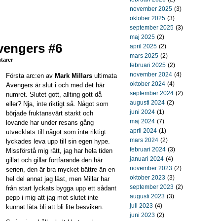
november 2025
(3)
oktober 2025
(3)
september 2025
(3)
maj 2025
(2)
vengers #6
april 2025
(2)
mars 2025
(2)
arer
februari 2025
(2)
november 2024
(4)
Första arc:en av
Mark Millars
ultimata
oktober 2024
(4)
Avengers är slut i och med det här
september 2024
(2)
numret. Slutet gott, allting gott då
augusti 2024
(2)
eller? Nja, inte riktigt så. Något som
juni 2024
(1)
började fruktansvärt starkt och
maj 2024
(7)
lovande har under resans gång
april 2024
(1)
utvecklats till något som inte riktigt
mars 2024
(2)
lyckades leva upp till sin egen hype.
februari 2024
(3)
Missförstå mig rätt, jag har hela tiden
januari 2024
(4)
gillat och gillar fortfarande den här
november 2023
(2)
serien, den är bra mycket bättre än en
oktober 2023
(3)
hel del annat jag läst, men Millar har
september 2023
(2)
från start lyckats bygga upp ett sådant
augusti 2023
(3)
pepp i mig att jag mot slutet inte
juli 2023
(4)
kunnat låta bli att bli lite besviken.
juni 2023
(2)