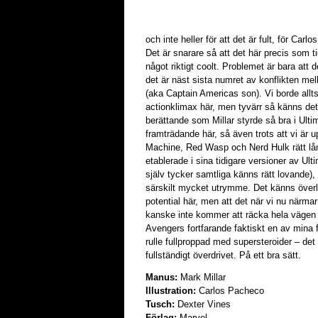
och inte heller för att det är fult, för Car
Det är snarare så att det här precis som 
något riktigt coolt. Problemet är bara att d
det är näst sista numret av konflikten me
(aka Captain Americas son). Vi borde allt
actionklimax här, men tyvärr så känns det 
berättande som Millar styrde så bra i Ultim
framträdande här, så även trots att vi ä
Machine, Red Wasp och Nerd Hulk rätt lång
etablerade i sina tidigare versioner av Ultim
själv tycker samtliga känns rätt lovande),
särskilt mycket utrymme. Det känns överl
potential här, men att det när vi nu närmar
kanske inte kommer att räcka hela vägen 
Avengers fortfarande faktiskt en av mina f
rulle fullproppad med supersteroider – det 
fullständigt överdrivet. På ett bra sätt.
Manus:
Mark Millar
Illustration:
Carlos Pacheco
Tusch:
Dexter Vines
Förlag:
Marvel