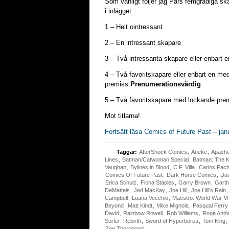
Som vanligt följer jag Pärs femgradiga ska
i inlägget.
1 – Helt ointressant
2 – En intressant skapare
3 – Två intressanta skapare eller enbart
4 – Två favoritskapare eller enbart en me
premiss
Prenumerationsvärdig
5 – Två favoritskapare med lockande pr
Mot titlarna!
Fortsätt läsa Comics of Future Past – jan
Taggar:
AfterShock Comics
,
Aneke
,
Apache
Lines
,
Batman/Catwoman Special
,
Batman: The K
Vaughan
,
Bylines in Blood
,
C.F. Villa
,
Carlos Pac
Comics Of Future Past
,
Dark Horse Comics
,
Dav
Erica Schulz
,
Fiona Staples
,
Garry Brown
,
Garth
DeMatteis
,
Jed MacKay
,
Joe Hill
,
Joe Hill's Rain
Campbell
,
Luana Vecchio
,
Maestro: World War M
Beyond
,
Matt Kindt
,
Mike Mignola
,
Pasqual Ferry
David
,
Rainbow Rowell
,
Rob Williams
,
Rogê Antô
Surfer: Rebirth
,
Sword of Hyperborea
,
Tom King
,
Zoe Thorogood