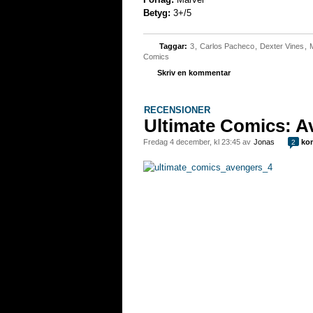
Betyg:
3+/5
Taggar:
3
,
Carlos Pacheco
,
Dexter Vines
,
M
Comics
Skriv en kommentar
RECENSIONER
Ultimate Comics: A
fredag 4 december, kl 23:45 av
Jonas
kom
2