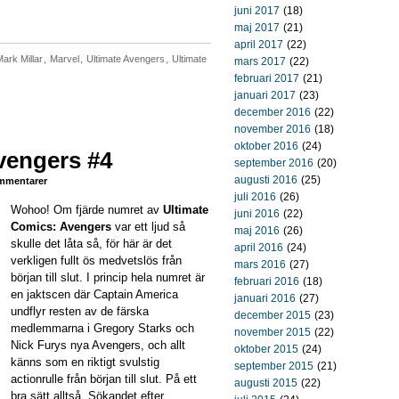
juni 2017
(18)
maj 2017
(21)
april 2017
(22)
ark Millar
,
Marvel
,
Ultimate Avengers
,
Ultimate
mars 2017
(22)
februari 2017
(21)
januari 2017
(23)
december 2016
(22)
november 2016
(18)
oktober 2016
(24)
vengers #4
september 2016
(20)
augusti 2016
(25)
mentarer
juli 2016
(26)
Wohoo! Om fjärde numret av
Ultimate
juni 2016
(22)
Comics: Avengers
var ett ljud så
maj 2016
(26)
skulle det låta så, för här är det
april 2016
(24)
verkligen fullt ös medvetslös från
mars 2016
(27)
början till slut. I princip hela numret är
februari 2016
(18)
en jaktscen där Captain America
januari 2016
(27)
undflyr resten av de färska
december 2015
(23)
medlemmarna i Gregory Starks och
november 2015
(22)
Nick Furys nya Avengers, och allt
oktober 2015
(24)
känns som en riktigt svulstig
september 2015
(21)
actionrulle från början till slut. På ett
augusti 2015
(22)
bra sätt alltså. Sökandet efter