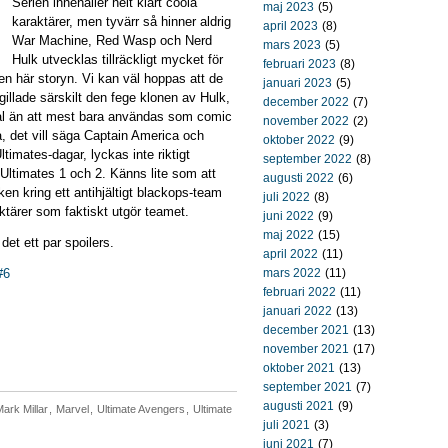
Serien innehåller helt klart coola
maj 2023
(5)
karaktärer, men tyvärr så hinner aldrig
april 2023
(8)
War Machine, Red Wasp och Nerd
mars 2023
(5)
Hulk utvecklas tillräckligt mycket för
februari 2023
(8)
den här storyn. Vi kan väl hoppas att de
januari 2023
(5)
llade särskilt den fege klonen av Hulk,
december 2022
(7)
al än att mest bara användas som comic
november 2022
(2)
a, det vill säga Captain America och
oktober 2022
(9)
imates-dagar, lyckas inte riktigt
september 2022
(8)
Ultimates 1 och 2. Känns lite som att
augusti 2022
(6)
ken kring ett antihjältigt blackops-team
juli 2022
(8)
aktärer som faktiskt utgör teamet.
juni 2022
(9)
maj 2022
(15)
et ett par spoilers.
april 2022
(11)
#6
mars 2022
(11)
februari 2022
(11)
januari 2022
(13)
december 2021
(13)
november 2021
(17)
oktober 2021
(13)
september 2021
(7)
augusti 2021
(9)
ark Millar
,
Marvel
,
Ultimate Avengers
,
Ultimate
juli 2021
(3)
juni 2021
(7)