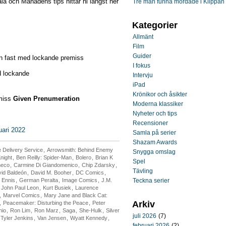
la och Månadens tips hittar ni längst ner
Tre män funna mördade i Klippan
Kategorier
Allmänt
Film
Guider
 en fast med lockande premiss
I fokus
d lockande
Intervju
iPad
Krönikor och åsikter
emiss
Given Prenumeration
Moderna klassiker
Nyheter och tips
Recensioner
uari 2022
Samla på serier
Shazam Awards
 Delivery Service
,
Arrowsmith: Behind Enemy
Snygga omslag
night
,
Ben Reilly: Spider-Man
,
Bolero
,
Brian K
Spel
heco
,
Carmine Di Giandomenico
,
Chip Zdarsky
,
Tävling
id Baldeón
,
David M. Booher
,
DC Comics
,
 Ennis
,
German Peralta
,
Image Comics
,
J.M.
Teckna serier
,
John Paul Leon
,
Kurt Busiek
,
Laurence
,
Marvel Comics
,
Mary Jane and Black Cat:
Arkiv
,
Peacemaker: Disturbing the Peace
,
Peter
nio
,
Ron Lim
,
Ron Marz
,
Saga
,
She-Hulk
,
Silver
juli 2026
(7)
Tyler Jenkins
,
Van Jensen
,
Wyatt Kennedy
,
februari 2026
(2)