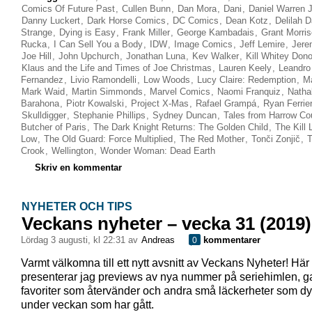
Comics Of Future Past
,
Cullen Bunn
,
Dan Mora
,
Dani
,
Daniel Warren 
Danny Luckert
,
Dark Horse Comics
,
DC Comics
,
Dean Kotz
,
Delilah 
Strange
,
Dying is Easy
,
Frank Miller
,
George Kambadais
,
Grant Morri
Rucka
,
I Can Sell You a Body
,
IDW
,
Image Comics
,
Jeff Lemire
,
Jere
Joe Hill
,
John Upchurch
,
Jonathan Luna
,
Kev Walker
,
Kill Whitey Don
Klaus and the Life and Times of Joe Christmas
,
Lauren Keely
,
Leandro
Fernandez
,
Livio Ramondelli
,
Low Woods
,
Lucy Claire: Redemption
,
Ma
Mark Waid
,
Martin Simmonds
,
Marvel Comics
,
Naomi Franquiz
,
Natha
Barahona
,
Piotr Kowalski
,
Project X-Mas
,
Rafael Grampá
,
Ryan Ferrie
Skulldigger
,
Stephanie Phillips
,
Sydney Duncan
,
Tales from Harrow Co
Butcher of Paris
,
The Dark Knight Returns: The Golden Child
,
The Kill 
Low
,
The Old Guard: Force Multiplied
,
The Red Mother
,
Tonči Zonjič
,
T
Crook
,
Wellington
,
Wonder Woman: Dead Earth
Skriv en kommentar
NYHETER OCH TIPS
Veckans nyheter – vecka 31 (2019)
lördag 3 augusti, kl 22:31 av
Andreas
kommentarer
0
Varmt välkomna till ett nytt avsnitt av Veckans Nyheter! Här
presenterar jag previews av nya nummer på seriehimlen, 
favoriter som återvänder och andra små läckerheter som dy
under veckan som har gått.