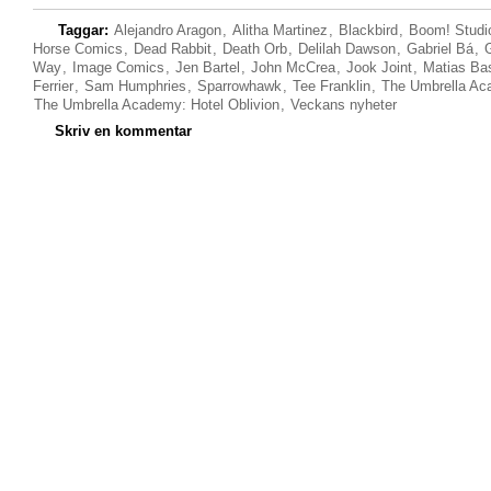
Taggar:
Alejandro Aragon
,
Alitha Martinez
,
Blackbird
,
Boom! Studi
Horse Comics
,
Dead Rabbit
,
Death Orb
,
Delilah Dawson
,
Gabriel Bá
,
Way
,
Image Comics
,
Jen Bartel
,
John McCrea
,
Jook Joint
,
Matias Ba
Ferrier
,
Sam Humphries
,
Sparrowhawk
,
Tee Franklin
,
The Umbrella A
The Umbrella Academy: Hotel Oblivion
,
Veckans nyheter
Skriv en kommentar