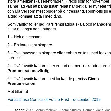
stora amerikanska serieförlagen. Precis som för novembe
så har jag valt att banta listan rejält när det gäller nyheter 
och Marvel som mest bjuder på ointressanta spinn-offs till 
aldrig kommer att ta i med tång.
Som vanligt följer jag Pärs femgradiga skala och Månadens
hittar ni längst ner i inlägget.
1 – Helt ointressant
2 – En intressant skapare
3 – Två intressanta skapare eller enbart en fast med locka
premiss
4 – Två favoritskapare eller enbart en med lockande premi
Prenumerationsvärdig
5 – Två favoritskapare med lockande premiss
Given
Prenumeration
Mot titlarna!
Fortsätt läsa Comics of Future Past – december 2019
Taggar:
20XX
,
Aaron Mahnke
,
Boom! Studios
,
Carmen Maria Mac