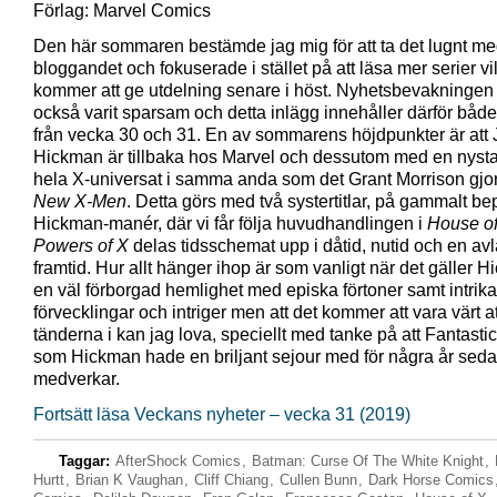
Förlag: Marvel Comics
Den här sommaren bestämde jag mig för att ta det lugnt m
bloggandet och fokuserade i stället på att läsa mer serier vi
kommer att ge utdelning senare i höst. Nyhetsbevakningen
också varit sparsam och detta inlägg innehåller därför både t
från vecka 30 och 31. En av sommarens höjdpunkter är att
Hickman är tillbaka hos Marvel och dessutom med en nysta
hela X-universat i samma anda som det Grant Morrison gj
New X-Men
. Detta görs med två systertitlar, på gammalt be
Hickman-manér, där vi får följa huvudhandlingen i
House o
Powers of X
delas tidsschemat upp i dåtid, nutid och en av
framtid. Hur allt hänger ihop är som vanligt när det gäller 
en väl förborgad hemlighet med episka förtoner samt intrika
förvecklingar och intriger men att det kommer att vara värt at
tänderna i kan jag lova, speciellt med tanke på att Fantastic
som Hickman hade en briljant sejour med för några år seda
medverkar.
Fortsätt läsa Veckans nyheter – vecka 31 (2019)
Taggar:
AfterShock Comics
,
Batman: Curse Of The White Knight
,
Hurtt
,
Brian K Vaughan
,
Cliff Chiang
,
Cullen Bunn
,
Dark Horse Comics