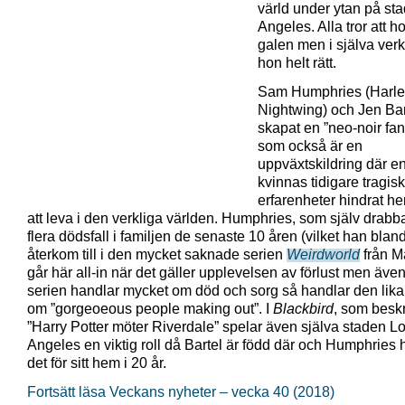
värld under ytan på st
Angeles. Alla tror att h
galen men i själva verk
hon helt rätt.
Sam Humphries (Harle
Nightwing) och Jen Bar
skapat en ”neo-noir fan
som också är en
uppväxtskildring där e
kvinnas tidigare tragis
erfarenheter hindrat he
att leva i den verkliga världen. Humphries, som själv drabb
flera dödsfall i familjen de senaste 10 åren (vilket han blan
återkom till i den mycket saknade serien
Weirdworld
från M
går här all-in när det gäller upplevelsen av förlust men äve
serien handlar mycket om död och sorg så handlar den lik
om ”gorgeoeous people making out”. I
Blackbird
, som besk
”Harry Potter möter Riverdale” spelar även själva staden L
Angeles en viktig roll då Bartel är född där och Humphries h
det för sitt hem i 20 år.
Fortsätt läsa Veckans nyheter – vecka 40 (2018)