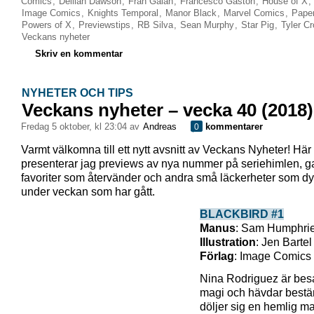
Comics
,
Delilah Dawson
,
Fran Galan
,
Francesco Gaston
,
House of X
,
Image Comics
,
Knights Temporal
,
Manor Black
,
Marvel Comics
,
Paper
Powers of X
,
Previewstips
,
RB Silva
,
Sean Murphy
,
Star Pig
,
Tyler C
Veckans nyheter
Skriv en kommentar
NYHETER OCH TIPS
Veckans nyheter – vecka 40 (2018)
fredag 5 oktober, kl 23:04 av
Andreas
kommentarer
0
Varmt välkomna till ett nytt avsnitt av Veckans Nyheter! Här
presenterar jag previews av nya nummer på seriehimlen, 
favoriter som återvänder och andra små läckerheter som dy
under veckan som har gått.
BLACKBIRD #1
Manus
: Sam Humphri
Illustration
: Jen Bartel
Förlag
: Image Comics
Nina Rodriguez är besa
magi och hävdar bestäm
döljer sig en hemlig m