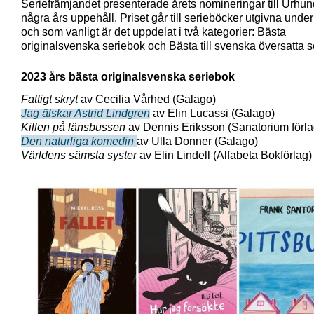
Seriefrämjandet presenterade årets nomineringar till Urhun
några års uppehåll. Priset går till serieböcker utgivna unde
och som vanligt är det uppdelat i två kategorier: Bästa
originalsvenska seriebok och Bästa till svenska översatta s
2023 års bästa originalsvenska seriebok
Fattigt skryt
av Cecilia Vårhed (Galago)
Jag älskar Astrid Lindgren
av Elin Lucassi (Galago)
Killen på länsbussen
av Dennis Eriksson (Sanatorium förla
Den naturliga komedin
av Ulla Donner (Galago)
Världens sämsta syster
av Elin Lindell (Alfabeta Bokförlag)