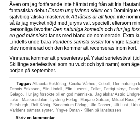
Även om jag fortfarande inte hämtat mig från att Iris Hautan
fantastiska debut
Ensam ung kvinna
söker
och Dominique 
självbiografiska mästerverk
Att låtsas är att ljuga
inte nomi
så är jag mycket nöjd med juryns val, speciellt eftersom mi
personliga favoriter
Den naturliga komedin
och
Hur jag förs
en god människa
fanns med bland de nominerade. Extra kul
Lindells underbara
Världens sämsta syster
för yngre läsar
blev nominerad och den kommer att recenseras inom kort.
Vinnarna kommer att presenteras på Ystad seriefestival (tid
Skillinge seriefestival som nu vuxit och bytt namn) som äge
början på september.
Taggar:
Alfabeta Bokförlag
,
Cecilia Vårhed
,
Cobolt
,
Den naturliga 
Dennis Eriksson
,
Elin Lindell
,
Elin Lucassi
,
Fallet
,
Fattigt skryt
,
Frank
Galago
,
Hur jag försökte bli en god människa
,
Jag älskar Astrid Lindgr
Luke - Maskrosdalen
,
Lystring Förlag
,
Marjane Satrapi
,
Mikael Ross
,
P
Pittsburgh
,
Ralf König
,
Sanatorium Förlag
,
Ulla Donner
,
Ulli Lust
,
Urhu
Världens sämsta syster
,
Yngve Öman - Killen på länsbussen
Skriv en kommentar