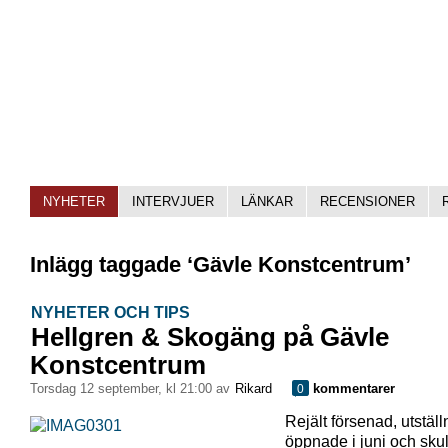
NYHETER
INTERVJUER
LÄNKAR
RECENSIONER
Inlägg taggade ‘Gävle Konstcentrum’
NYHETER OCH TIPS
Hellgren & Skogäng på Gävle
Konstcentrum
torsdag 12 september, kl 21:00 av
Rikard
kommentarer
0
Rejält försenad, utstäl
öppnade i juni och skul