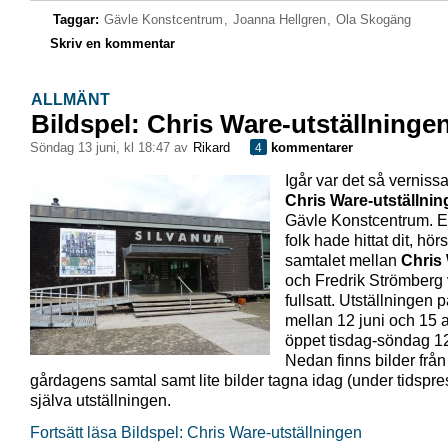
Taggar:
Gävle Konstcentrum
,
Joanna Hellgren
,
Ola Skogäng
Skriv en kommentar
ALLMÄNT
Bildspel: Chris Ware-utställninge
söndag 13 juni, kl 18:47 av
Rikard
kommentarer
4
Igår var det så verniss
Chris Ware-utställni
Gävle Konstcentrum. E
folk hade hittat dit, hör
samtalet mellan
Chris
och Fredrik Strömberg 
fullsatt. Utställningen 
mellan 12 juni och 15 a
öppet tisdag-söndag 1
Nedan finns bilder från
gårdagens samtal samt lite bilder tagna idag (under tidspre
själva utställningen.
Fortsätt läsa Bildspel: Chris Ware-utställningen