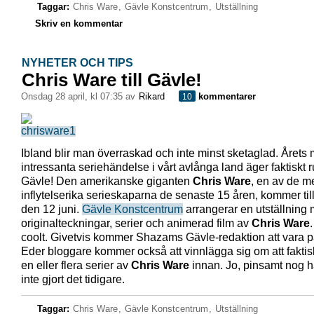
Taggar:
Chris Ware
,
Gävle Konstcentrum
,
Utställning
Skriv en kommentar
NYHETER OCH TIPS
Chris Ware till Gävle!
onsdag 28 april, kl 07:35 av
Rikard
kommentarer
10
Ibland blir man överraskad och inte minst sketaglad. Årets 
intressanta seriehändelse i vårt avlånga land äger faktiskt
Gävle! Den amerikanske giganten
Chris Ware
, en av de m
inflytelserika serieskaparna de senaste 15 åren, kommer til
den 12 juni.
Gävle Konstcentrum
arrangerar en utställning
originalteckningar, serier och animerad film av
Chris Ware
coolt. Givetvis kommer Shazams Gävle-redaktion att vara på
Eder bloggare kommer också att vinnlägga sig om att faktis
en eller flera serier av
Chris Ware
innan. Jo, pinsamt nog h
inte gjort det tidigare.
Taggar:
Chris Ware
,
Gävle Konstcentrum
,
Utställning