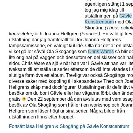
egentligen stängt 1 se
tog jag mig idag till
utställningen på
Gävle
Konstcentrum
med Ola
Skogäng
(Theos ockul
kuriositeter)
och Joanna Hellgren
(Frances)
. En väldigt trev
utställning där jag framförallt föll för Joanna Hellgrens
lampskärmsserie, en väldigt kul idé. Ofta när det är en utstä
vilket gäller såväl Ola Skogängs som
Chris Wares
så blir d
lite original på väggen och dessutom en del skisser och ha
sidor. Chris Ware sa själv när han var i Gävle att han var lit
tveksam till att ställa ut serier eftersom de då inte visades i 
slutliga form dvs ett album. Trevligt var också Skogängs m
diverse saker med koppling till skapandet av Theo och Jo
Hellgrens skåp med dockfigurer. Utställningen är definitivt v
besöka om du bor i Gävle eller har vägarna förbi, den är d
gratis
Den 22 september då den avslutas med vernissag
besök av Ola Skogäng som håller i en workshop och Joan
Hellgren som läser högt ur sina serier. Några bilder från
utställningen finns efter hoppet.
Fortsätt läsa Hellgren & Skogäng på Gävle Konstcentrum