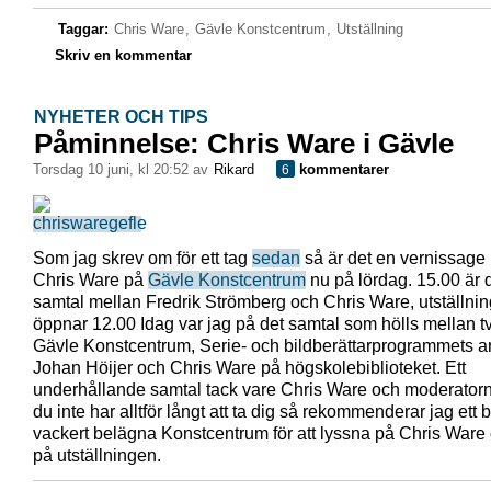
Taggar:
Chris Ware
,
Gävle Konstcentrum
,
Utställning
Skriv en kommentar
NYHETER OCH TIPS
Påminnelse: Chris Ware i Gävle
torsdag 10 juni, kl 20:52 av
Rikard
kommentarer
6
Som jag skrev om för ett tag
sedan
så är det en vernissage
Chris Ware på
Gävle Konstcentrum
nu på lördag. 15.00 är d
samtal mellan Fredrik Strömberg och Chris Ware, utställni
öppnar 12.00 Idag var jag på det samtal som hölls mellan tv
Gävle Konstcentrum, Serie- och bildberättarprogrammets a
Johan Höijer och Chris Ware på högskolebiblioteket. Ett
underhållande samtal tack vare Chris Ware och moderator
du inte har alltför långt att ta dig så rekommenderar jag ett
vackert belägna Konstcentrum för att lyssna på Chris Ware o
på utställningen.