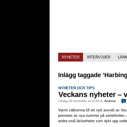
NYHETER
INTERVJUER
LÄN
Inlägg taggade ‘Harbin
NYHETER OCH TIPS
Veckans nyheter – 
lördag 19 november, kl 13:20 av
Andreas
0
Varmt välkomna till ett nytt avsnitt av Ve
previews av nya nummer på seriehimlen, 
andra små läckerheter som dykt upp unde