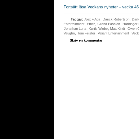
Fortsätt läsa Veckans nyheter – vecka 46
Taggar:
Alex + Ada
,
Darick Robertson
,
Dark
Entertainment
,
Ether
,
Grand Passion
,
Harbinger
Jonathan Luna
,
Kurtis Wiebe
,
Matt Kindt
,
Owen G
Vaughn
,
Tom Feister
,
Valiant Entertainment
,
Veck
Skriv en kommentar