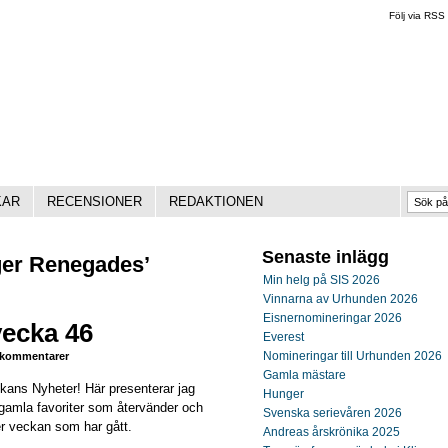
Följ via RSS
KAR
RECENSIONER
REDAKTIONEN
Senaste inlägg
ger Renegades’
Min helg på SIS 2026
Vinnarna av Urhunden 2026
Eisnernomineringar 2026
vecka 46
Everest
Nomineringar till Urhunden 2026
kommentarer
Gamla mästare
ckans Nyheter! Här presenterar jag
Hunger
gamla favoriter som återvänder och
Svenska serievåren 2026
r veckan som har gått.
Andreas årskrönika 2025