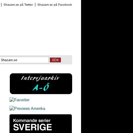
Shazam.se på Twitter
Shazam.se på Facebook
SÖK