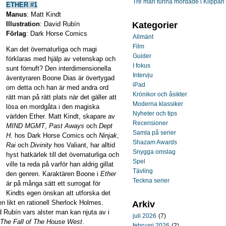
Tre män funna mördade i Klippan
ETHER #1
Manus
: Matt Kindt
Illustration
: David Rubín
Kategorier
Förlag
: Dark Horse Comics
Allmänt
Film
Kan det övernaturliga och magi
Guider
förklaras med hjälp av vetenskap och
I fokus
sunt förnuft? Den interdimensionella
Intervju
äventyraren Boone Dias är övertygad
iPad
om detta och han är med andra ord
Krönikor och åsikter
rätt man på rätt plats när det gäller att
Moderna klassiker
lösa en mordgåta i den magiska
Nyheter och tips
världen Ether. Matt Kindt, skapare av
Recensioner
MIND MGMT
,
Past Aways
och
Dept
Samla på serier
H.
hos Dark Horse Comics och
Ninjak
,
Shazam Awards
Rai
och
Divinity
hos Valiant, har alltid
Snygga omslag
hyst hatkärlek till det övernaturliga och
Spel
ville ta reda på varför han aldrig gillat
Tävling
den genren. Karaktären Boone i
Ether
Teckna serier
är på många sätt ett surrogat för
Kindts egen önskan att utforska det
n likt en rationell Sherlock Holmes.
Arkiv
 Rubín vars alster man kan njuta av i
juli 2026
(7)
The Fall of The House West
.
februari 2026
(2)