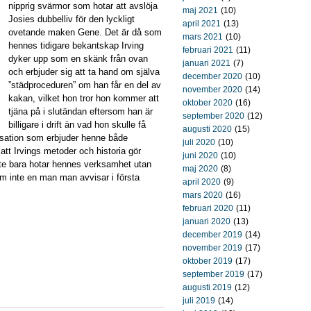
nipprig svärmor som hotar att avslöja
maj 2021
(10)
Josies dubbelliv för den lyckligt
april 2021
(13)
ovetande maken Gene. Det är då som
mars 2021
(10)
hennes tidigare bekantskap Irving
februari 2021
(11)
dyker upp som en skänk från ovan
januari 2021
(7)
och erbjuder sig att ta hand om själva
december 2020
(10)
”städproceduren” om han får en del av
november 2020
(14)
kakan, vilket hon tror hon kommer att
oktober 2020
(16)
tjäna på i slutändan eftersom han är
september 2020
(12)
billigare i drift än vad hon skulle få
augusti 2020
(15)
sation som erbjuder henne både
juli 2020
(10)
tt Irvings metoder och historia gör
juni 2020
(10)
inte bara hotar hennes verksamhet utan
maj 2020
(8)
m inte en man man avvisar i första
april 2020
(9)
mars 2020
(16)
februari 2020
(11)
januari 2020
(13)
december 2019
(14)
november 2019
(17)
oktober 2019
(17)
september 2019
(17)
augusti 2019
(12)
juli 2019
(14)