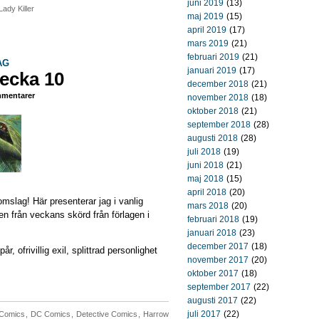
juni 2019
(13)
Lady Killer
maj 2019
(15)
april 2019
(17)
mars 2019
(21)
februari 2019
(21)
AG
januari 2019
(17)
ecka 10
december 2018
(21)
mentarer
november 2018
(18)
oktober 2018
(21)
september 2018
(28)
augusti 2018
(28)
juli 2018
(19)
juni 2018
(21)
maj 2018
(15)
april 2018
(20)
omslag! Här presenterar jag i vanlig
mars 2018
(20)
n från veckans skörd från förlagen i
februari 2018
(19)
januari 2018
(23)
december 2017
(18)
, ofrivillig exil, splittrad personlighet
november 2017
(20)
oktober 2017
(18)
september 2017
(22)
augusti 2017
(22)
juli 2017
(22)
 Comics
,
DC Comics
,
Detective Comics
,
Harrow