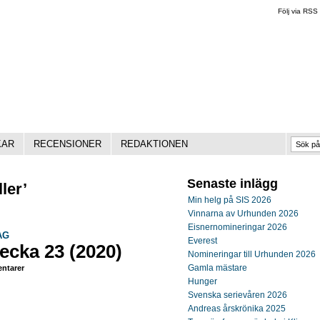
Följ via RSS
KAR
RECENSIONER
REDAKTIONEN
Senaste inlägg
ler’
Min helg på SIS 2026
Vinnarna av Urhunden 2026
Eisnernomineringar 2026
AG
Everest
ecka 23 (2020)
Nomineringar till Urhunden 2026
Gamla mästare
ntarer
Hunger
Svenska serievåren 2026
Andreas årskrönika 2025