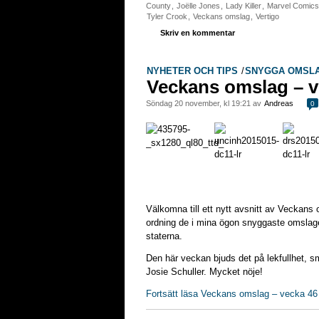
County
,
Joëlle Jones
,
Lady Killer
,
Marvel Comics
Tyler Crook
,
Veckans omslag
,
Vertigo
Skriv en kommentar
NYHETER OCH TIPS
/
SNYGGA OMSL
Veckans omslag – v
söndag 20 november, kl 19:21 av
Andreas
0
Välkomna till ett nytt avsnitt av Veckans 
ordning de i mina ögon snyggaste omslage
staterna.
Den här veckan bjuds det på lekfullhet, s
Josie Schuller. Mycket nöje!
Fortsätt läsa Veckans omslag – vecka 46