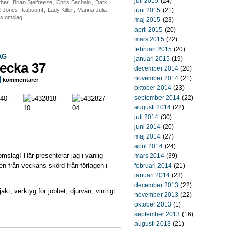
juli 2015
(24)
ther
,
Brian Stelfreeze
,
Chris Bachalo
,
Dark
e Jones
,
kaboom!
,
Lady Killer
,
Marina Julia
,
juni 2015
(21)
s omslag
maj 2015
(23)
april 2015
(20)
mars 2015
(22)
februari 2015
(20)
AG
januari 2015
(19)
ecka 37
december 2014
(20)
november 2014
(21)
kommentarer
oktober 2014
(23)
september 2014
(22)
augusti 2014
(22)
juli 2014
(30)
juni 2014
(20)
maj 2014
(27)
april 2014
(24)
omslag! Här presenterar jag i vanlig
mars 2014
(39)
n från veckans skörd från förlagen i
februari 2014
(21)
januari 2014
(23)
december 2013
(22)
kt, verktyg för jobbet, djurvän, vintrigt
november 2013
(22)
oktober 2013
(1)
september 2013
(16)
augusti 2013
(21)