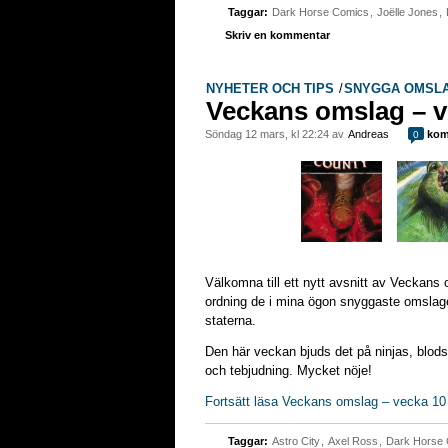
Taggar:
Dark Horse Comics
,
Joëlle Jones
,
Skriv en kommentar
NYHETER OCH TIPS
/
SNYGGA OMSL
Veckans omslag – v
söndag 12 mars, kl 22:24 av
Andreas
kom
0
Välkomna till ett nytt avsnitt av Veckans 
ordning de i mina ögon snyggaste omslage
staterna.
Den här veckan bjuds det på ninjas, blodspår
och tebjudning. Mycket nöje!
Fortsätt läsa Veckans omslag – vecka 10
Taggar:
Astro City
,
Axel Ross
,
Dark Horse