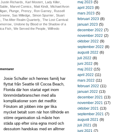
maj 2023
(5)
,
Justin Richards
,
Karl Mostert
,
Lady Killer
,
Sable
,
Marvel Comics
,
Matt Kindt
,
Michael Avon
april 2023
(8)
lligan
,
Plunge
,
Prenzy
,
Ron Garney
,
Russell
mars 2023
(5)
Greene
,
Sas Milledge
,
Simon Spurrier
,
Stuart
februari 2023
(8)
n
,
The After Realm Quarterly
,
The Lost Carnival:
omorrow
,
Undone by Blood or the Shadow of a
januari 2023
(5)
ica Fish
,
We Served the People
,
Wilfredo
december 2022
(7)
november 2022
(2)
oktober 2022
(9)
september 2022
(8)
augusti 2022
(6)
juli 2022
(8)
juni 2022
(9)
mentarer
maj 2022
(15)
april 2022
(11)
Josie Schuller och hennes familj har
mars 2022
(11)
flyttat från Seattle till Cocoa Beach,
februari 2022
(11)
Florida där hon startat eget inom
januari 2022
(13)
lönnmördarbranschen med alla
december 2021
(13)
komplikationer som det medför.
november 2021
(17)
Förutom att jobben inte ger lika
oktober 2021
(13)
mycket betalt som när hon tillhörde en
september 2021
(7)
större organisation så måste hon
augusti 2021
(9)
städa upp efter sina egna mord och
juli 2021
(3)
dessutom handskas med en alltmer
juni 2021
(7)