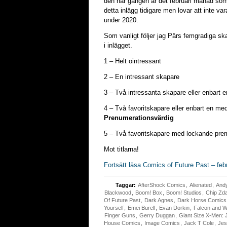
den här gången är det februari månad som 
detta inlägg tidigare men lovar att inte va
under 2020.
Som vanligt följer jag Pärs femgradiga ska
i inlägget.
1 – Helt ointressant
2 – En intressant skapare
3 – Två intressanta skapare eller enbart
4 – Två favoritskapare eller enbart en m
Prenumerationsvärdig
5 – Två favoritskapare med lockande pr
Mot titlarna!
Fortsätt läsa Comics of Future Past – feb
Taggar:
AfterShock Comics
,
Alienated
,
Andy
Blackwood
,
Boom! Box
,
Boom! Studios
,
Chip Zd
Of Future Past
,
Dark Agnes
,
Dark Horse Comics
Yourself
,
Emei Burell
,
Evan Dorkin
,
Falcon and Wi
Finger Guns
,
Gerry Duggan
,
Giant Size X-Men:
House Comics
,
Image Comics
,
Jack T Cole
,
Jes