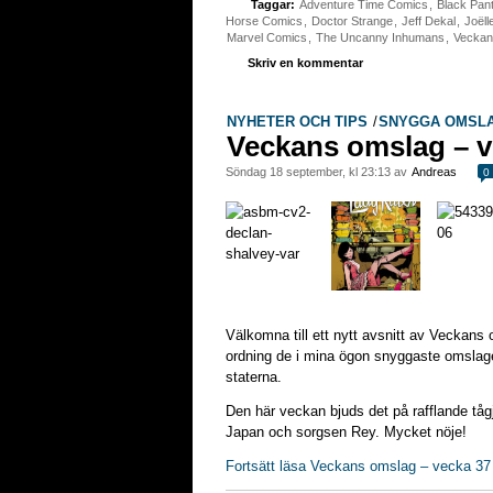
Taggar:
Adventure Time Comics
,
Black Pan
Horse Comics
,
Doctor Strange
,
Jeff Dekal
,
Joëll
Marvel Comics
,
The Uncanny Inhumans
,
Veckan
Skriv en kommentar
NYHETER OCH TIPS
/
SNYGGA OMSL
Veckans omslag – v
söndag 18 september, kl 23:13 av
Andreas
0
Välkomna till ett nytt avsnitt av Veckans 
ordning de i mina ögon snyggaste omslage
staterna.
Den här veckan bjuds det på rafflande tågja
Japan och sorgsen Rey. Mycket nöje!
Fortsätt läsa Veckans omslag – vecka 37