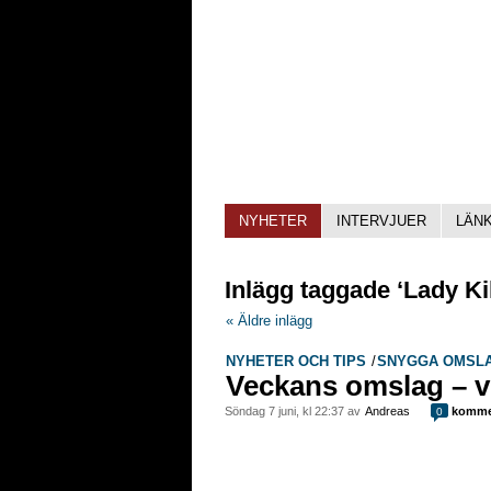
NYHETER
INTERVJUER
LÄN
Inlägg taggade ‘Lady Kil
« Äldre inlägg
NYHETER OCH TIPS
/
SNYGGA OMSL
Veckans omslag – v
söndag 7 juni, kl 22:37 av
Andreas
komme
0