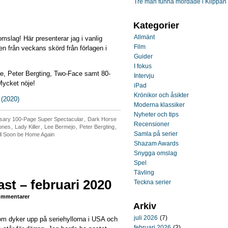
Tre män funna mördade i Klippan
Kategorier
Allmänt
omslag! Här presenterar jag i vanlig
Film
n från veckans skörd från förlagen i
Guider
I fokus
ge, Peter Bergting, Two-Face samt 80-
Intervju
Mycket nöje!
iPad
Krönikor och åsikter
 (2020)
Moderna klassiker
Nyheter och tips
sary 100-Page Super Spectacular
,
Dark Horse
Recensioner
Jones
,
Lady Killer
,
Lee Bermejo
,
Peter Bergting
,
Samla på serier
ll Soon be Home Again
Shazam Awards
Snygga omslag
Spel
Tävling
st – februari 2020
Teckna serier
mmentarer
Arkiv
juli 2026
(7)
om dyker upp på seriehyllorna i USA och
februari 2026
(2)