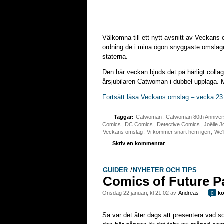
Välkomna till ett nytt avsnitt av Veckans 
ordning de i mina ögon snyggaste omslage
staterna.
Den här veckan bjuds det på härligt colla
årsjubilaren Catwoman i dubbel upplaga. 
Fortsätt läsa Veckans omslag – vecka 23
Taggar:
Catwoman
,
Catwoman 80th Anniver
Comics
,
DC Comics
,
Detective Comics
,
Joëlle 
Veckans omslag
,
Vi kommer snart hem igen
,
We'
Skriv en kommentar
GUIDER
/
NYHETER OCH TIPS
Comics of Future Pa
onsdag 22 januari, kl 21:02 av
Andreas
ko
0
Så var det åter dags att presentera vad s