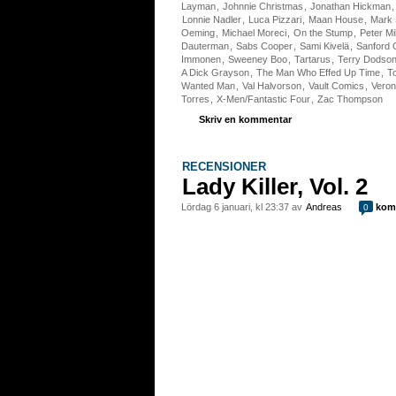
Layman
,
Johnnie Christmas
,
Jonathan Hickman
Lonnie Nadler
,
Luca Pizzari
,
Maan House
,
Mark 
Oeming
,
Michael Moreci
,
On the Stump
,
Peter Mi
Dauterman
,
Sabs Cooper
,
Sami Kivelä
,
Sanford 
Immonen
,
Sweeney Boo
,
Tartarus
,
Terry Dodso
A Dick Grayson
,
The Man Who Effed Up Time
,
T
Wanted Man
,
Val Halvorson
,
Vault Comics
,
Veron
Torres
,
X-Men/Fantastic Four
,
Zac Thompson
Skriv en kommentar
RECENSIONER
Lady Killer, Vol. 2
lördag 6 januari, kl 23:37 av
Andreas
kom
0