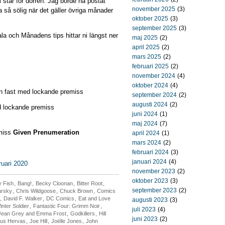
står för dörren. Jag borde ha postat
november 2025
(3)
ra så sölig när det gäller övriga månader
oktober 2025
(3)
september 2025
(3)
la och Månadens tips hittar ni längst ner
maj 2025
(2)
april 2025
(2)
mars 2025
(2)
februari 2025
(2)
november 2024
(4)
oktober 2024
(4)
 en fast med lockande premiss
september 2024
(2)
augusti 2024
(2)
ed lockande premiss
juni 2024
(1)
maj 2024
(7)
emiss
Given Prenumeration
april 2024
(1)
mars 2024
(2)
februari 2024
(3)
januari 2024
(4)
ruari 2020
november 2023
(2)
oktober 2023
(3)
 Fish
,
Bang!
,
Becky Cloonan
,
Bitter Root
,
september 2023
(2)
arsky
,
Chris Wildgoose
,
Chuck Brown
,
Comics
,
David F. Walker
,
DC Comics
,
Eat and Love
augusti 2023
(3)
nter Soldier
,
Fantastic Four: Grimm Noir
,
juli 2023
(4)
 Jean Grey and Emma Frost
,
Godkillers
,
Hill
juni 2023
(2)
us Hervas
,
Joe Hill
,
Joëlle Jones
,
John