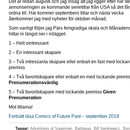
Det är redan augusti och jag insåg att jag ligger efter när de
annonseringen av kommande serietitlar från USA så det får 
ordna till. Här kommer septembers titlar och nästa vecka
återkommer jag med nyheter för oktober månad.
Som vanligt följer jag Pärs femgradiga skala och Månadens
hittar ni längst ner i inlägget.
1 – Helt ointressant
2 – En intressant skapare
3 – Två intressanta skapare eller enbart en fast med locka
premiss
4 – Två favoritskapare eller enbart en med lockande premi
Prenumerationsvärdig
5 – Två favoritskapare med lockande premiss
Given
Prenumeration
Mot titlarna!
Fortsätt läsa Comics of Future Past – september 2019
Taggar:
Adventures of Superman
,
Battlepug
,
Bill Sienkiewicz
,
Boo