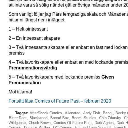
att inte vara så sölig när det gäller övriga månader under 2
Som vanligt följer jag Pärs femgradiga skala och Månadens
hittar ni längst ner i inlägget.
1 – Helt ointressant
2 – En intressant skapare
3 – Två intressanta skapare eller enbart en fast med locka
premiss
4 – Två favoritskapare eller enbart en med lockande premi
Prenumerationsvärdig
5 – Två favoritskapare med lockande premiss
Given
Prenumeration
Mot titlarna!
Fortsätt läsa Comics of Future Past – februari 2020
Taggar:
AfterShock Comics
,
Alienated
,
Andy Fish
,
Bang!
,
Becky 
Bitter Root
,
Blackwood
,
Boom! Box
,
Boom! Studios
,
Chip Zdarsky
,
Ch
Wildgoose
,
Chuck Brown
,
Comics Of Future Past
,
Dark Agnes
,
Dark H
Comics
,
David F. Walker
,
DC Comics
,
Eat and Love Yourself
,
Emei Bu