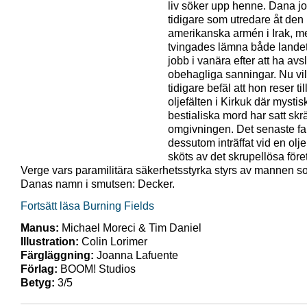
liv söker upp henne. Dana j
tidigare som utredare åt den
amerikanska armén i Irak, m
tvingades lämna både landet 
jobb i vanära efter att ha avsl
obehagliga sanningar. Nu vi
tidigare befäl att hon reser til
oljefälten i Kirkuk där mysti
bestialiska mord har satt skrä
omgivningen. Det senaste fal
dessutom inträffat vid en olj
sköts av det skrupellösa före
Verge vars paramilitära säkerhetsstyrka styrs av mannen s
Danas namn i smutsen: Decker.
Fortsätt läsa Burning Fields
Manus:
Michael Moreci & Tim Daniel
Illustration:
Colin Lorimer
Färgläggning:
Joanna Lafuente
Förlag:
BOOM! Studios
Betyg:
3/5