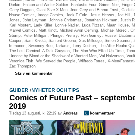
Dorkin
,
Falcon and Winter Soldier
,
Fantastic Four: Grimm Noir
,
Finger
Gerry Duggan
,
Giant Size X-Men: Jean Grey and Emma Frost
,
Godkill
House Comics
,
Image Comics
,
Jack T Cole
,
Jesus Hervas
,
Joe Hill
,
J
Jones
,
John Layman
,
Johnnie Christmas
,
Jonathan Hickman
,
Justin R
Karl Mostert
,
Lady Killer
,
Lonnie Nadler
,
Luca Pizzari
,
Maan House
,
M
Marvel Comics
,
Matt Kindt
,
Michael Avon Oeming
,
Michael Moreci
,
On
Stump
,
Peter Milligan
,
Plunge
,
Prenzy
,
Ron Garney
,
Russell Dauterm
Cooper
,
Sami Kivelä
,
Sanford Greene
,
Sas Milledge
,
Simon Spurrier
,
Immonen
,
Sweeney Boo
,
Tartarus
,
Terry Dodson
,
The After Realm Qua
The Lost Carnival: A Dick Grayson
,
The Man Who Effed Up Time
,
Tomo
Undone by Blood or the Shadow of a Wanted Man
,
Val Halvorson
,
Vaul
Veronica Fish
,
We Served the People
,
Wilfredo Torres
,
X-Men/Fantasti
Zac Thompson
Skriv en kommentar
GUIDER
/
NYHETER OCH TIPS
Comics of Future Past – septemb
2019
tisdag 13 augusti, kl 22:19 av
Andreas
kommentarer
0