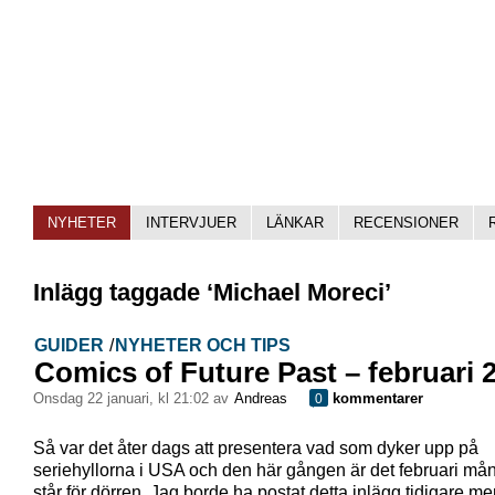
NYHETER
INTERVJUER
LÄNKAR
RECENSIONER
Inlägg taggade ‘Michael Moreci’
GUIDER
/
NYHETER OCH TIPS
Comics of Future Past – februari 
onsdag 22 januari, kl 21:02 av
Andreas
kommentarer
0
Så var det åter dags att presentera vad som dyker upp på
seriehyllorna i USA och den här gången är det februari m
står för dörren. Jag borde ha postat detta inlägg tidigare me