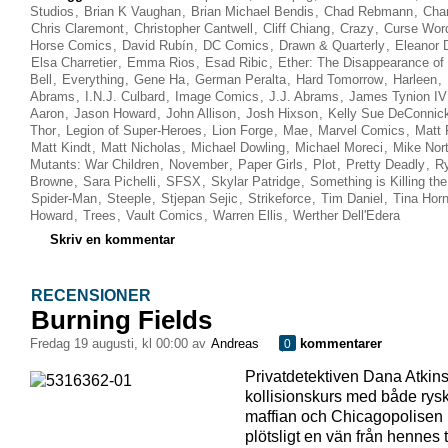
Studios
,
Brian K Vaughan
,
Brian Michael Bendis
,
Chad Rebmann
,
Char
Chris Claremont
,
Christopher Cantwell
,
Cliff Chiang
,
Crazy
,
Curse Wor
Horse Comics
,
David Rubín
,
DC Comics
,
Drawn & Quarterly
,
Eleanor 
Elsa Charretier
,
Emma Rios
,
Esad Ribic
,
Ether: The Disappearance of 
Bell
,
Everything
,
Gene Ha
,
German Peralta
,
Hard Tomorrow
,
Harleen
,
Abrams
,
I.N.J. Culbard
,
Image Comics
,
J.J. Abrams
,
James Tynion IV
Aaron
,
Jason Howard
,
John Allison
,
Josh Hixson
,
Kelly Sue DeConnic
Thor
,
Legion of Super-Heroes
,
Lion Forge
,
Mae
,
Marvel Comics
,
Matt 
Matt Kindt
,
Matt Nicholas
,
Michael Dowling
,
Michael Moreci
,
Mike Nor
Mutants: War Children
,
November
,
Paper Girls
,
Plot
,
Pretty Deadly
,
R
Browne
,
Sara Pichelli
,
SFSX
,
Skylar Patridge
,
Something is Killing the
Spider-Man
,
Steeple
,
Stjepan Sejic
,
Strikeforce
,
Tim Daniel
,
Tina Hor
Howard
,
Trees
,
Vault Comics
,
Warren Ellis
,
Werther Dell'Edera
Skriv en kommentar
RECENSIONER
Burning Fields
fredag 19 augusti, kl 00:00 av
Andreas
kommentarer
0
Privatdetektiven Dana Atkin
kollisionskurs med både rys
maffian och Chicagopolisen 
plötsligt en vän från hennes 