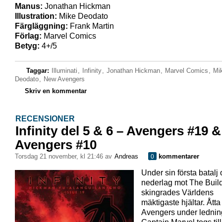
Manus:
Jonathan Hickman
Illustration:
Mike Deodato
Färgläggning:
Frank Martin
Förlag:
Marvel Comics
Betyg:
4+/5
Taggar:
Illuminati
,
Infinity
,
Jonathan Hickman
,
Marvel Comics
,
Mi
Deodato
,
New Avengers
Skriv en kommentar
RECENSIONER
Infinity del 5 & 6 – Avengers #19 
Avengers #10
torsdag 21 november, kl 21:46 av
Andreas
kommentarer
0
Under sin första batalj
nederlag mot The Buil
skingrades Världens
mäktigaste hjältar. Åtta
Avengers under lednin