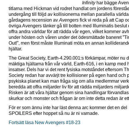
Infinity
har bägge Aven
titlarna med Hickman vid rodret handlat om jordens förest
undergång till följd av kollisionerna mellan parallella världar
gårdagens recension av
Avengers
fick vi reda på att Cap o
övriga Avengers tänker gå till botten med Illuminatis beslut 
offra andra världar för att rädda vår egen, vilket kommer a
under hösten och våren under det ödesmättade baneret ”T
Out!”, men först måste Illuminati möta en annan kolliderand
hjältar.
The Great Society, Earth-4.290.001:s förkämpar, möter nu 
mäktiga hjältarna från vår värld, Earth-616, i en kamp med
insatser. Dels har vi det rent fysiska motståndet eftersom T
Society redan har avvärjt tre kollisioner på egen hand och 
psykiska planet kan man fråga sig om alla medlemmar verk
beredda att offra miljarder liv för att rädda miljarders miljard
Risken är att våra hjältar genom sina handlingar förvandlas t
skurkar och monster och frågan är om inte detta redan är et
För er som ännu inte har läst denna arc kommer det en del
SPOILERS efter hoppet så nu är ni varnade.
Fortsätt läsa New Avengers #18-23