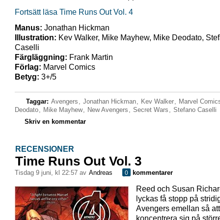
Fortsätt läsa Time Runs Out Vol. 4
Manus:
Jonathan Hickman
Illustration:
Kev Walker, Mike Mayhew, Mike Deodato, Ste
Caselli
Färgläggning:
Frank Martin
Förlag:
Marvel Comics
Betyg:
3+/5
Taggar:
Avengers
,
Jonathan Hickman
,
Kev Walker
,
Marvel Comic
Deodato
,
Mike Mayhew
,
New Avengers
,
Secret Wars
,
Stefano Caselli
Skriv en kommentar
RECENSIONER
Time Runs Out Vol. 3
tisdag 9 juni, kl 22:57 av
Andreas
kommentarer
0
Reed och Susan Richar
lyckas få stopp på strid
Avengers emellan så att
koncentrera sig på störr