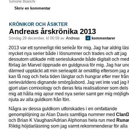
Simone Bianchi
Skriv en kommentar
KRÖNIKOR OCH ÅSIKTER
Andreas årskrönika 2013
söndag 29 december, kl 00:59 av
Andreas
kommentarer
4
2013 var ett synnerligt rikt serieår för mig. Jag har aldrig läs
mycket nya serier både i lösnummer och trades och att jag
dessutom utökade mitt serieslukande både digitalt och me
förlag än Marvel öppnade en guldgruva för mig. Jag har und
därmed upptäckt att min serieaptit är omättlig eftersom jag a
kan få nog och hela tiden längtar och hungrar efter mer från
serievärldens dignande smörgåsbord. Jag vet inte vad jag
gjort utan comixology och deras feta realisationer som dels
mig att hålla mig ajour med nya serier samt ger mig möjlighe
njuta av alla guldkorn från förr.
Några av dessa guldkorn utforskades i en omfattande
genomplöjning av Alan Davis samtliga nummer med
ClanD
och Brian K Vaughan/Adrian Alphonas hela run med
Runa
Riktig höjdarläsning som jag varmt rekommenderar för alla