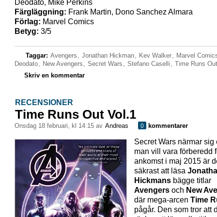
Deodato, Mike Perkins
Färgläggning:
Frank Martin, Dono Sanchez Almara
Förlag:
Marvel Comics
Betyg:
3/5
Taggar:
Avengers
,
Jonathan Hickman
,
Kev Walker
,
Marvel Comic
Deodato
,
New Avengers
,
Secret Wars
,
Stefano Caselli
,
Time Runs Ou
Skriv en kommentar
RECENSIONER
Time Runs Out Vol.1
onsdag 18 februari, kl 14:15 av
Andreas
kommentarer
0
Secret Wars närmar sig
man vill vara förberedd 
ankomst i maj 2015 är d
säkrast att läsa
Jonath
Hickmans
bägge titlar
Avengers
och
New Ave
där mega-arcen
Time R
pågår. Den som tror att 