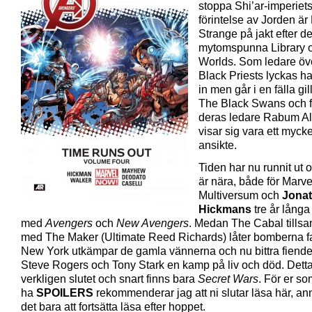
stoppa Shi’ar-imperiet
förintelse av Jorden är 
Strange på jakt efter de
mytomspunna Library o
Worlds. Som ledare öv
Black Priests lyckas ha
in men går i en fälla gil
The Black Swans och för
deras ledare Rabum Al
visar sig vara ett mycke
ansikte.
Tiden har nu runnit ut o
är nära, både för Marve
Multiversum och
Jona
Hickmans
tre år långa
med
Avengers
och
New Avengers
. Medan The Cabal till
med The Maker (Ultimate Reed Richards) låter bomberna fa
New York utkämpar de gamla vännerna och nu bittra fiend
Steve Rogers och Tony Stark en kamp på liv och död. Detta
verkligen slutet och snart finns bara
Secret Wars
. För er som
ha
SPOILERS
rekommenderar jag att ni slutar läsa här, an
det bara att fortsätta läsa efter hoppet.