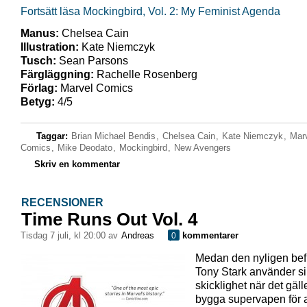
Fortsätt läsa Mockingbird, Vol. 2: My Feminist Agenda
Manus:
Chelsea Cain
Illustration:
Kate Niemczyk
Tusch:
Sean Parsons
Färgläggning:
Rachelle Rosenberg
Förlag:
Marvel Comics
Betyg:
4/5
Taggar:
Brian Michael Bendis
,
Chelsea Cain
,
Kate Niemczyk
,
Mar
Comics
,
Mike Deodato
,
Mockingbird
,
New Avengers
Skriv en kommentar
RECENSIONER
Time Runs Out Vol. 4
tisdag 7 juli, kl 20:00 av
Andreas
kommentarer
0
Medan den nyligen bef
Tony Stark använder sin
skicklighet när det gälle
bygga supervapen för a