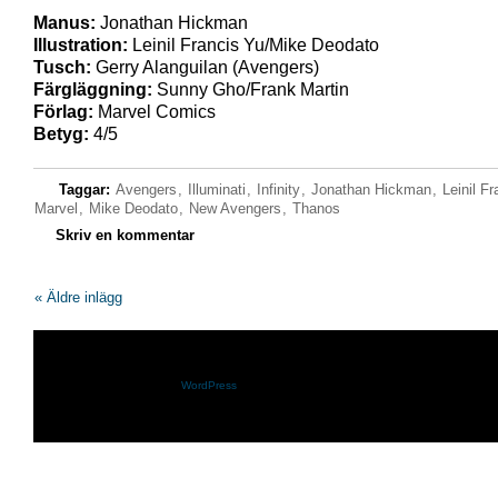
Manus:
Jonathan Hickman
Illustration:
Leinil Francis Yu/Mike Deodato
Tusch:
Gerry Alanguilan (Avengers)
Färgläggning:
Sunny Gho/Frank Martin
Förlag:
Marvel Comics
Betyg:
4/5
Taggar:
Avengers
,
Illuminati
,
Infinity
,
Jonathan Hickman
,
Leinil F
Marvel
,
Mike Deodato
,
New Avengers
,
Thanos
Skriv en kommentar
« Äldre inlägg
Shazam.se drivs med
WordPress