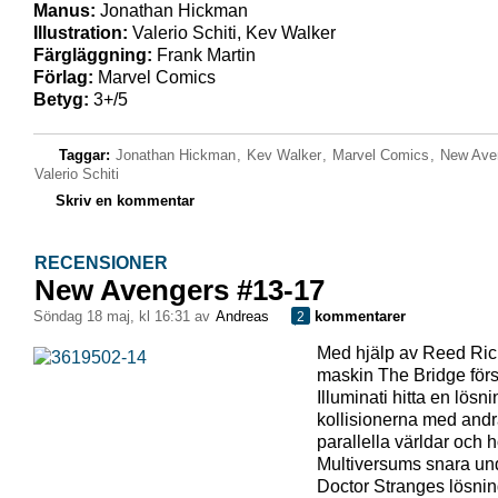
Manus:
Jonathan Hickman
Illustration:
Valerio Schiti, Kev Walker
Färgläggning:
Frank Martin
Förlag:
Marvel Comics
Betyg:
3+/5
Taggar:
Jonathan Hickman
,
Kev Walker
,
Marvel Comics
,
New Ave
Valerio Schiti
Skriv en kommentar
RECENSIONER
New Avengers #13-17
söndag 18 maj, kl 16:31 av
Andreas
kommentarer
2
Med hjälp av Reed Ri
maskin The Bridge för
Illuminati hitta en lösn
kollisionerna med and
parallella världar och 
Multiversums snara un
Doctor Stranges lösnin