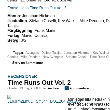
genom att förinta vår jord. Ack och ve!
Fortsätt läsa Time Runs Out Vol. 3
Manus:
Jonathan Hickman
Illustration:
Stefano Caselli, Kev Walker, Mike Deodato, Da
Talajic
Färgläggning:
Frank Martin
Förlag:
Marvel Comics
Betyg:
3/5
Taggar:
Avengers
,
Dalibor Talajic
,
Jonathan Hickman
,
Kev Walker
Comics
,
Mike Deodato
,
New Avengers
,
Stefano Caselli
,
Time Runs Ou
Skriv en kommentar
RECENSIONER
Time Runs Out Vol. 2
onsdag 13 maj, kl 00:18 av
Andreas
kommentarer
0
Min egen lilla nedräkning
eventet
Secret Wars
(so
är i full gång) fortsätter