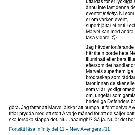
utfärdas för er lyckliga
ännu inte läst denna de
eventet
Infinity
. Ni som 
er om varken event,
superhjältar eller till 
Marvel kan med andra 
läsa vidare. 🙂
Jag hävdar fortfarande 
här titeln borde heta 
Illuminati eller bara Ill
eftersom det handlar 
Marvels superhemliga
brödraskap som räddar
faror innan de sker elle
som vi är lyckligt ome
om, ungefär som gaml
hederliga Defenders b
göra. Jag fattar att Marvel älskar att pumpa ut femtioelva A
titlar prydda med ett stort A varje månad för att de säljer bät
ska försöka släppa det. Nu…aaarrrgh!? Så ja. Nu är det bor
Fortsätt läsa Infinity del 11 – New Avengers #11