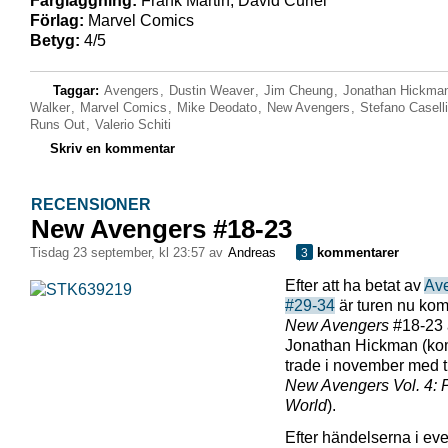
Färgläggning:
Frank Martin, David Curiel
Förlag:
Marvel Comics
Betyg:
4/5
Taggar:
Avengers
,
Dustin Weaver
,
Jim Cheung
,
Jonathan Hickma
Walker
,
Marvel Comics
,
Mike Deodato
,
New Avengers
,
Stefano Caselli
Runs Out
,
Valerio Schiti
Skriv en kommentar
RECENSIONER
New Avengers #18-23
tisdag 23 september, kl 23:57 av
Andreas
kommentarer
3
Efter att ha betat av
Av
#29-34
är turen nu kom
New Avengers
#18-23 
Jonathan Hickman (kom
trade i november med t
New Avengers Vol. 4: P
World
).
Efter händelserna i eve