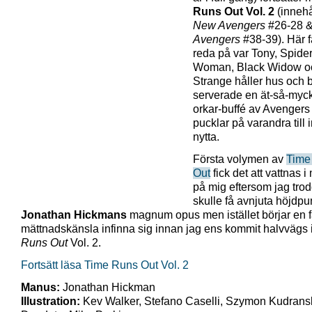
Runs Out Vol. 2
(innehå
New Avengers
#26-28 
Avengers
#38-39). Här f
reda på var Tony, Spider
Woman, Black Widow oc
Strange håller hus och b
serverade en ät-så-myck
orkar-buffé av Avenger
pucklar på varandra till 
nytta.
Första volymen av
Time
Out
fick det att vattnas 
på mig eftersom jag tro
skulle få avnjuta höjdp
Jonathan Hickmans
magnum opus men istället börjar en f
mättnadskänsla infinna sig innan jag ens kommit halvvägs 
Runs Out
Vol. 2.
Fortsätt läsa Time Runs Out Vol. 2
Manus:
Jonathan Hickman
Illustration:
Kev Walker, Stefano Caselli, Szymon Kudransk