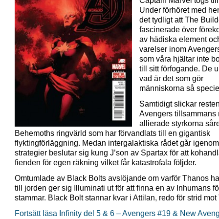
Captain Marvel togs till
Under förhöret med he
det tydligt att The Build
fascinerade över före
av hädiska element oc
varelser inom Avenger
som våra hjältar inte b
till sitt förfogande. De 
vad är det som gör
människorna så specie
Samtidigt slickar reste
Avengers tillsammans
allierade styrkorna sår
Behemoths ringvärld som har förvandlats till en gigantisk
flyktingförläggning. Medan intergalaktiska rådet går igenom
strategier beslutar sig kung J’son av Spartax för att kohan
fienden för egen räkning vilket får katastrofala följder.
Omtumlade av Black Bolts avslöjande om varför Thanos h
till jorden ger sig Illuminati ut för att finna en av Inhumans 
stammar. Black Bolt stannar kvar i Attilan, redo för strid mo
Fortsätt läsa Infinity del 5 & 6 – Avengers #19 & New Aven