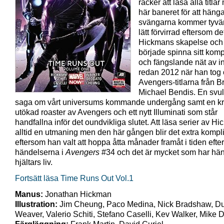
räcker att läsa alla titla
här baneret för att häng
svängarna kommer tyvärr
lätt förvirrad eftersom de
Hickmans skapelse och
började spinna sitt kom
och fängslande nät av in
redan 2012 när han tog 
Avengers-titlarna från B
Michael Bendis. En svul
saga om vårt universums kommande undergång samt en kra
utökad roaster av Avengers och ett nytt Illuminati som står
handfallna inför det oundvikliga slutet. Att läsa serier av H
alltid en utmaning men den här gången blir det extra kompl
eftersom han valt att hoppa åtta månader framåt i tiden efter
händelserna i
Avengers
#34 och det är mycket som har hänt
hjältars liv.
Fortsätt läsa Time Runs Out Vol.1
Manus:
Jonathan Hickman
Illustration:
Jim Cheung, Paco Medina, Nick Bradshaw, Du
Weaver, Valerio Schiti, Stefano Caselli, Kev Walker, Mike 