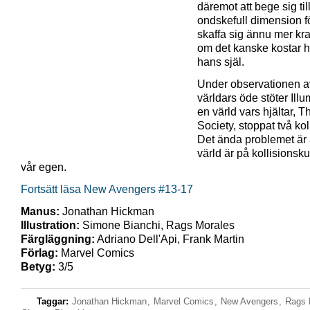
däremot att bege sig til
ondskefull dimension fö
skaffa sig ännu mer kra
om det kanske kostar
hans själ.
Under observationen a
världars öde stöter Illu
en värld vars hjältar, T
Society, stoppat två kol
Det ända problemet är 
värld är på kollisionsk
vår egen.
Fortsätt läsa New Avengers #13-17
Manus:
Jonathan Hickman
Illustration:
Simone Bianchi, Rags Morales
Färgläggning:
Adriano Dell'Api, Frank Martin
Förlag:
Marvel Comics
Betyg:
3/5
Taggar:
Jonathan Hickman
,
Marvel Comics
,
New Avengers
,
Rags 