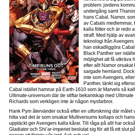
problem: jordens komm
undergång samt Thanos
hans Cabal. Namor, som
av Cabals medlemmar, ha
kalla fötter och är redo att
straff. Med hjälp av ava
teknologi från Avengers 
han oskadliggöra Caba
Black Panther ser iställe
möjlighet att få utkräva
efter allt Namor orsakat
sargade hemland. Dock 
inte som Avengers, elle
Panther, tänkt sig efter
Cabal istället hamnar på Earth-1610 som är Marvels så kal
Ultimate-universum där de stiftar bekantskap med Ultimat
Richards som verkligen inte är någon mysfarbror.
Hank Pym återvänder också efter en utforskning där målet v
hitta vad det är som orsakar Multiversums kollaps och hans
upptäckt ger Avengers kalla kårar. Till råga på allt har ocks
Gladiator och Shi’ar-imperiet beslutat sig för att få ett slut p