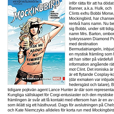
inför rätta för att ha döda
Banner, a.k.a. Hulk, och
Clints exfru Bobbi Morse,
Mockingbird, har chansen
rentvå hans namn. Nu be
sig Bobbi, under sitt tidi
namn Mrs. Barton, ombo
lyxkryssaren Diamond P
med destination
Bermudatriangeln, inbju
en mystisk främling som
att han sitter på värdefull
information angående rät
mot Clint. Det ironiska är
är ett flytande Cosplay-k
(där exmaken var inbjud
hedersgäst och talare), 
tidigare pojkvän agent Lance Hunter är där som representan
Kungliga sällskapet för Corgi-entusiaster och den mystiske
främlingen är svår att få kontakt med eftersom han är en a
som iklätt sig ett hästhuvud. Dags för avslutningen på Che
och Kate Niemczyks alldeles för korta run med
Mockingbir