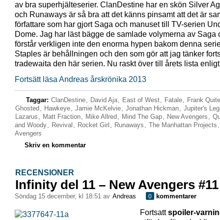
av bra superhjälteserier. ClanDestine har en skön Silver A
och Runaways är så bra att det känns pinsamt att det är s
författare som har gjort Saga och manuset till TV-serien U
Dome. Jag har läst bägge de samlade volymerna av Saga 
förstår verkligen inte den enorma hypen bakom denna serie
Staples är behållningen och den som gör att jag tänker fort
tradewaita den här serien. Nu raskt över till årets lista enlig
Fortsätt läsa Andreas årskrönika 2013
Taggar:
ClanDestine
,
David Aja
,
East of West
,
Fatale
,
Frank Quite
Ghosted
,
Hawkeye
,
Jamie McKelvie
,
Jonathan Hickman
,
Jupiter's Le
Lazarus
,
Matt Fraction
,
Mike Allred
,
Mind The Gap
,
New Avengers
,
Q
and Woody
,
Revival
,
Rocket Girl
,
Runaways
,
The Manhattan Projects
Avengers
Skriv en kommentar
RECENSIONER
Infinity del 11 – New Avengers #11
söndag 15 december, kl 18:51 av
Andreas
kommentarer
0
Fortsatt
spoiler-varni