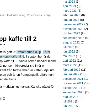
maj 2023
(5)
april 2023
(8)
mars 2023
(5)
sune
,
Ordbilder förlag
,
Previewstips Sverige
februari 2023
(8)
januari 2023
(5)
december 2022
(7)
november 2022
(2)
oktober 2022
(9)
p kaffe till 2
september 2022
(8)
augusti 2022
(6)
arer
juli 2022
(8)
juni 2022
(9)
ttills gett ut
Drömmarnas djup
,
Eater
,
maj 2022
(15)
n kopp kaffe till 1
. I september är det
april 2022
(11)
p kaffe till 2. Andra boken handlar bland
mars 2022
(11)
änner som förbereder sig inför en
februari 2022
(11)
kant från första delen är katten Mjaurits
januari 2022
(13)
vuxen och är en framgångsrik affärsman.
december 2021
(13)
 en del kaffe.
november 2021
(17)
rsta matlagningsmanga. Kanske något för
oktober 2021
(13)
september 2021
(7)
augusti 2021
(9)
ll 2
juli 2021
(3)
juni 2021
(7)