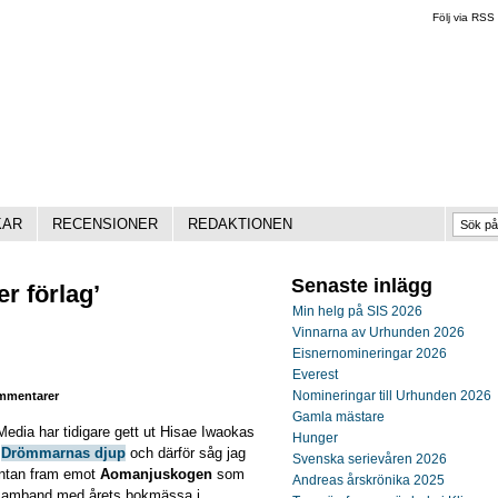
Följ via RSS
KAR
RECENSIONER
REDAKTIONEN
Senaste inlägg
r förlag’
Min helg på SIS 2026
Vinnarna av Urhunden 2026
Eisnernomineringar 2026
Everest
Nomineringar till Urhunden 2026
mentarer
Gamla mästare
Media har tidigare gett ut Hisae Iwaokas
Hunger
a
Drömmarnas djup
och därför såg jag
Svenska serievåren 2026
ntan fram emot
Aomanjuskogen
som
Andreas årskrönika 2025
 samband med årets bokmässa i