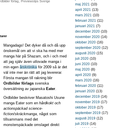
dbilder förlag
,
Previewstips Sverige
maj 2021
(10)
april 2021
(13)
mars 2021
(10)
februari 2021
(11)
januari 2021
(7)
december 2020
(10)
arer
november 2020
(14)
oktober 2020
(16)
Mangadags! Det dyker då och då upp
september 2020
(12)
önskemål om att vi ska ha med mer
augusti 2020
(15)
manga här på Shazam, och i och med
juli 2020
(10)
att jag själv även utlovade manga i
juni 2020
(10)
min egen
årskrönika
för 2009 så är det
maj 2020
(8)
väl inte mer än rätt att jag levererar.
april 2020
(9)
Första mangan till rakning blir
mars 2020
(16)
Ordbilder förlags
svenska
februari 2020
(11)
översättning av japanska
Eater
.
januari 2020
(13)
december 2019
(14)
Ordbilder beskriver Masatoshi Usune
november 2019
(17)
manga Eater som en
hårdkokt och
oktober 2019
(17)
actionspäckad science-
september 2019
(17)
fiction/skräckmanga
, något som
augusti 2019
(12)
tillsammans med det
juli 2019
(14)
monsterspäckade omslaget direkt