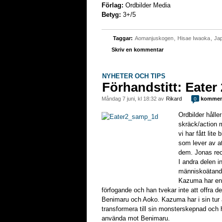
Förlag:
Ordbilder Media
Betyg:
3+/5
Taggar:
Aomanjuskogen
,
Hisae Iwaoka
,
Ja
Skriv en kommentar
NYHETER OCH TIPS
Förhandstitt: Eater 
måndag 7 juni, kl 18:32 av
Rikard
kommen
0
Ordbilder håller
skräck/action
vi har fått lite 
som lever av a
dem. Jonas re
I andra delen 
människoätand
Kazuma har en a
förfogande och han tvekar inte att offra d
Benimaru och Aoko. Kazuma har i sin tur åt
transformera till sin monsterskepnad och h
använda mot Benimaru.