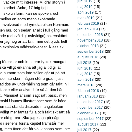
juni 2019
(13)
väckte mitt intresse. Vi drar storyn i
maj 2019
(15)
korthet: Aoko, 17-årig tjej i
april 2019
(17)
skoluniform, kan se spöken, och
mars 2019
(21)
 mellan en sorts människoätande
februari 2019
(21)
bt involverad med rymdvarelsen Benimaru
januari 2019
(17)
en ras, och sedan är allt i full gång med
december 2018
(21)
ade (och väldigt oskyldiga) nakenskämt
november 2018
(18)
r jag nog är att ta i, men det bjuds helt
oktober 2018
(21)
h explosiva våldssekvenser. Klassisk
september 2018
(28)
augusti 2018
(28)
 förenklar och kritiserar typisk manga i
juli 2018
(19)
 villigt erkänna att jag alltid gillat
juni 2018
(21)
ga humorn som inte sällan går ut på att
maj 2018
(15)
o inte sker i någon större grad i just
april 2018
(20)
ad dos av underhållning som går rakt in i
mars 2018
(20)
rtanke eller analys. Lite så är den här
februari 2018
(19)
ok. Manuset är som sagt rätt basic, men
januari 2018
(23)
oshi Usunes illustrationer som är både
december 2017
(18)
den rätt standardiserade mangalooken
november 2017
(20)
ligt mer fantasifulla och faktiskt rätt så
oktober 2017
(18)
 riktigt bra. Ska jag klaga på något i
september 2017
(22)
o i seriens första kapitel framstår mer
augusti 2017
(22)
g, men även det får väl klassas som inte
juli 2017
(22)