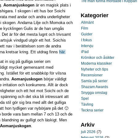
Tre män funna mördade i Klippan
g.
Aomanjuskogen
är en magisk plats i
higara. I skogen i ett hus bor Soichi
Kategorier
rata med andar och andra underligheter
 i skogen. Andarna Lilje och Momoka och
Allmänt
de kycklingen Gulis är de han umgås
Film
Det är för det mesta lugnt och trivsamt
Guider
rtsjuk vindgud utgör ett hot. Soichis
I fokus
 ett nav i berättelsen som de andra
Intervju
rna kretsar kring. Ett utdrag finns
här.
iPad
Krönikor och åsikter
t in sig på gulliga serier om
Moderna klassiker
äldigt mycket gemensamt med
Nyheter och tips
. Istället för ett snabbköp för vilsna
Recensioner
 andra.
Aomanjuskogen
börjar väldigt
Samla på serier
e irritation och konkurrens. Allt är dock
Shazam Awards
emligheter och ett hot mot Soichi och de
Snygga omslag
e spänning och det ska bli intressant att
Spel
 stil gör sig bra med allt det gulliga
Tävling
att hon tydligen var nybörjare på det 🙂
Teckna serier
 borde vara barn mellan 7 och 13 och de
s blandning av gulligt och läskigt. Men
Arkiv
Aomanjuskogen
.
juli 2026
(7)
februari 2026
(2)