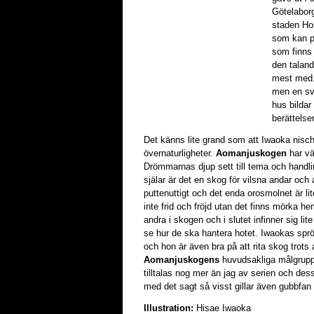
Götelabor
staden Hos
som kan p
som finns
den talan
mest med. 
men en sva
hus bildar
berättelse
Det känns lite grand som att Iwaoka nischa
övernaturligheter.
Aomanjuskogen
har v
Drömmarnas djup sett till tema och handling
själar är det en skog för vilsna andar och
puttenuttigt och det enda orosmolnet är lit
inte frid och fröjd utan det finns mörka h
andra i skogen och i slutet infinner sig lit
se hur de ska hantera hotet. Iwaokas spröda
och hon är även bra på att rita skog trots 
Aomanjuskogens
huvudsakliga målgrupp
tilltalas nog mer än jag av serien och des
med det sagt så visst gillar även gubbfan
Illustration:
Hisae Iwaoka