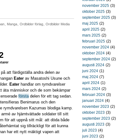
november 2025
(3)
oktober 2025
(3)
september 2025
(3)
maj 2025
(2)
pan
,
Manga
,
Ordbilder förlag
,
Ordbilder Media
april 2025
(2)
mars 2025
(2)
februari 2025
(2)
november 2024
(4)
2
oktober 2024
(4)
september 2024
(2)
tarer
augusti 2024
(2)
juni 2024
(1)
 på att färdigställa andra delen av
maj 2024
(7)
 mangan
Eater
av Masatoshi Usune och
april 2024
(1)
bilder.
Eater
handlar om rymdvarelser
mars 2024
(2)
tt äta människor och de som bekämpar
februari 2024
(3)
censerade
första
delen för ett tag sedan.
januari 2024
(4)
intensifieras Benimarus och den
november 2023
(2)
e rymdvarelsen Kazumas blodiga kamp.
oktober 2023
(3)
rmé av hjärntvättade soldater till sitt
september 2023
(2)
em för att uppnå sitt mål: att döda både
augusti 2023
(3)
erhämtat sig tillräckligt för att kunna
juli 2023
(4)
an har ett nytt mäktigt vapen att
juni 2023
(2)