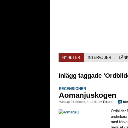
NYHETER
INTERVJUER
LÄN
Inlägg taggade ‘Ordbilde
RECENSIONER
Aomanjuskogen
måndag 24 oktober, kl 19:51 av
Rikard
kom
0
Ordbilder 
underbar
med förvä
gavs ut i