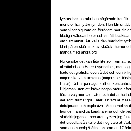
lyckas hamna mitt i en pågående konflikt
monster från yttre rymden. Hon blir snab
som visar sig vara en förrädare mot sin eg
blodiga våldsamheter och smått buskisart
om vart annat. Att kalla den hårdkokt tycke
klart på en skön mix av skräck, humor oc
manga med andra ord
Nu kanske det kan låta lite som om att jag
allmänhet och Eater i synnerhet, men jag ska
både det grafiska övervåldet och den billi
någon ska visa trosorna (något som förviss
Eater). Det är på något sätt en koncentrer
lillhjärnan utan att kräva någon större efte
första volymen av Eater, och det är helt 
det som främst gör Eater läsvärd är Masat
detaljerade och explosiva. Mixen mellan 
hos de mänskliga karaktärerna och de betyd
skräckinjagande monstren tycker jag funkar
det visuella så skulle det nog vara att Aok
som en knubbig 9-åring än som en 17-årin