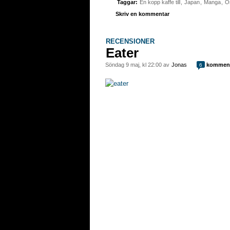
Taggar:
En kopp kaffe till
,
Japan
,
Manga
,
Or
Skriv en kommentar
RECENSIONER
Eater
söndag 9 maj, kl 22:00 av
Jonas
komment
6