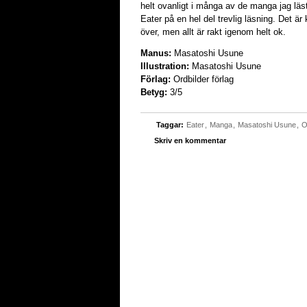
helt ovanligt i många av de manga jag läs
Eater på en hel del trevlig läsning. Det är
över, men allt är rakt igenom helt ok.
Manus:
Masatoshi Usune
Illustration:
Masatoshi Usune
Förlag:
Ordbilder förlag
Betyg:
3/5
Taggar:
Eater
,
Manga
,
Masatoshi Usune
,
O
Skriv en kommentar