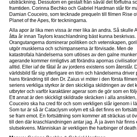
utsträckning. Dessutom en gestalt från såväl det förflutna 
framtiden. Corinna Bechko och Gabriel Hardman står för 
Damian Couceiro, som tecknade prequeln till filmen Rise of
Planet of the Apes, för teckningarna.
Alla apor är lika men vissa är mer lika än andra. Så skulle 
åtta år innan Taylors kraschlandning bäst kunna beskrivas.
Orangutangerna dominerar politiken och vetenskapen, gori
utgör musklerna och schimpanserna är förvisade. Men de
katastrofala händelserna som utlöses av den galne munke
agerande kommer rimligtivs att förändra apornas civilisation
alltid. Eller iaf de fåtal år av jordens existens som återstår. 
världsbild får sig ytterligare en törn och händelserna driver 
hans förändring till den Dr. Zaius vi möter i den första filme
seriens verkliga styrkor är den skickliga skildringen av det
utbryter och varför karaktärer agerar som de gör som en följ
Ett annat är den skickligt skildrade skräcken i alla ansikten
Couceiro ska ha cred för och som verkligen slår igenom i l
Som tur är så är Cataclysm volym ett så det finns en fortsätt
se fram emot. En fortsättning som kommer att sträckas ut ö
till den där kraschlandningen antar jag. Å ja även här finns
slutsekvens. Människan är verkligen the harbinger of death