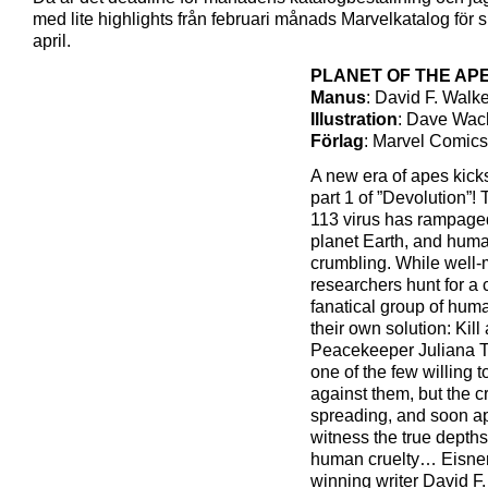
med lite highlights från februari månads Marvelkatalog för s
april.
PLANET OF THE APE
Manus
: David F. Walke
Illustration
: Dave Wac
Förlag
: Marvel Comics
A new era of apes kicks
part 1 of ”Devolution”!
113 virus has rampage
planet Earth, and huma
crumbling. While well
researchers hunt for a 
fanatical group of hum
their own solution: Kill 
Peacekeeper Juliana T
one of the few willing t
against them, but the cr
spreading, and soon ap
witness the true depths
human cruelty… Eisne
winning writer David F