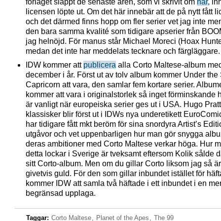
förlaget släppt de senaste åren, som vi skrivit om
här
, i
licensen löpte ut. Om det här innebär att de på nytt fått 
och det därmed finns hopp om fler serier vet jag inte men
den bara samma kvalité som tidigare apserier från BOO
jag helnöjd. För manus står Michael Moreci (Hoax Hunte
medan det inte har meddelats tecknare och färgläggare.
IDW kommer att
publicera
alla Corto Maltese-album med 
december i år. Först ut av tolv album kommer Under the 
Capricorn att vara, den samlar fem kortare serier. Album
kommer att vara i originalstorlek så inget förminskande
är vanligt när europeiska serier ges ut i USA. Hugo Prat
klassisker blir först ut i IDWs nya underetikett EuroCom
har tidigare fått mkt beröm för sina snordyra Artist’s Editi
utgåvor och vet uppenbarligen hur man gör snygga alb
deras ambitioner med Corto Maltese verkar höga. Hur 
detta lockar i Sverige är tveksamt eftersom Kolik sålde d
sitt Corto-album. Men om du gillar Corto liksom jag så är
givetvis guld. För den som gillar inbundet istället för häft
kommer IDW att samla två häftade i ett inbundet i en me
begränsad upplaga.
Taggar:
Corto Maltese
,
Planet of the Apes
,
The 99