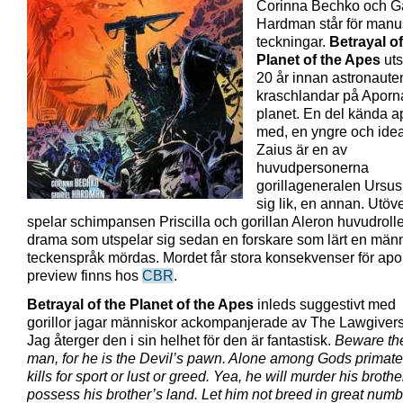
Corinna Bechko och Ga
Hardman står för manu
teckningar.
Betrayal of
Planet of the Apes
uts
20 år innan astronaute
kraschlandar på Aporn
planet. En del kända a
med, en yngre och idea
Zaius är en av
huvudpersonerna
gorillageneralen Ursus
sig lik, en annan. Utöv
spelar schimpansen Priscilla och gorillan Aleron huvudrolle
drama som utspelar sig sedan en forskare som lärt en män
teckenspråk mördas. Mordet får stora konsekvenser för apo
preview finns hos
CBR
.
Betrayal of the Planet of the Apes
inleds suggestivt med 
gorillor jagar människor ackompanjerade av The Lawgivers 
Jag återger den i sin helhet för den är fantastisk.
Beware th
man, for he is the Devil’s pawn. Alone among Gods primate
kills for sport or lust or greed. Yea, he will murder his brothe
possess his brother’s land. Let him not breed in great numbe