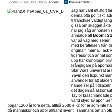
söndag 22 maj, kl 15:06 av
Anders
kommentarer
2
Jag har varit ett stort f
denna ofta politiskt lad
fi franchise väldigt län
gissa om skägget åkte 
när jag såg annonsen
anmälde att
Boom! St
var på väg med serier i 
med berättelsen från d
originalfilmerna. Tack 
tidsresor och annat som
upp har kronologin blivit
krångligare på apornas 
Star Wars universat är 
Yavin den fixpunkt ma
använder för att placer
händelser på tidsaxeln,
det dagen då astronau
Taylor kraschlandade 
värld styrd av apor. Se
börjar 1200 år före detta, alltså 2680 e.Kr. för er som inte h
då människor och apor alltjämt lever tillsammans om än oft