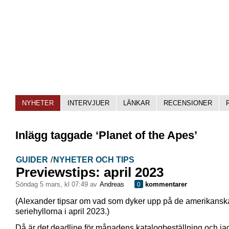
NYHETER
INTERVJUER
LÄNKAR
RECENSIONER
Inlägg taggade ‘Planet of the Apes’
GUIDER
/
NYHETER OCH TIPS
Previewstips: april 2023
söndag 5 mars, kl 07:49 av
Andreas
kommentarer
0
(Alexander tipsar om vad som dyker upp på de amerikansk
seriehyllorna i april 2023.)
Då är det deadline för månadens katalogbeställning och jag