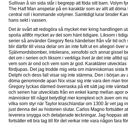
Sullivan å sin sida står i begrepp att föda sitt barn. Volym fyr
The Half Man anspelar på en karaktär som av allt att döma 
central roll i kommande volymer. Samtidigt lurar broder Ka
hans sekt i vassen.
Det är svårt att redogöra så mycket mer kring handlingen ut
spoila alltför mycket av det som hänt tidigare. Liksom i tidig
serier så använder Gregory flera händelser från vår tid och 
blir därför till vissa delar om än inte fullt ut en allegori över v
Självmordsbomber, intolerans, xenofobi och annat gissel be
det om i serien och liksom i verkliga livet är det inte alltid sj
vem som är ond och vem som är god. Karaktärer utvecklas
fördjupas. Det jag trodde mig veta om människornas sista fr
Delphi och dess fall visar sig inte stämma. Den i början av al
döma genomonde apan Nix visar sig inte vara den man tror
Gregory lyckas därmed överraska på ett sätt jag inte vänta
och serien har utvecklats från en enkel kamp mellan apor 
människor till något betydligt mer komplext och även om m
vilka som styr när Taylor kraschlandar om 1300 år vet jag in
just denna del av historien slutar. Carlos Magno fortsätter at
leverera snygga och detaljerade teckningar. Jag hoppas att
fortsätter ett bra tag till för det verkar inte vara någon fara fö