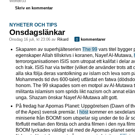
Worldtr33
Skriv en kommentar
NYHETER OCH TIPS
Onsdagslänkar
onsdag 16 juli, kl 23:06 av
Rikard
kommentarer
0
Skaparen av superhjälteserien
The 99
vars titel bygger
egenskaper Allah tillskrivs i koranen, Nayef Al-Mutawa,
terrororganisationen ISIS som utropat ett kalifat i delar 
och Irak. ISIS har via twitter (vilket de använder trots att d
alla ska följa deras vantolkning av islam och leva som p
Mohammeds tid dvs 600-talet) utfärdat en fatwa (dödsd
honom. The 99 skapades som en motpol av Al-Mutawa ti
militanta islamism som sprids likt nazism och annat eländ
unga. Shazam önskar Nayef Al-Mutawa allt gott.
På fredag har Apornas Planet: Uppgörelsen (Dawn of th
of the Apes) svensk premiär. I
höst
kommer en sexdelar
miniserie från BOOM! som utspelar sig under de tio år 
förflutit mellan den första och andra filmen i den nya film
BOOM lyckades väldigt väl med de Apornas-planet seri