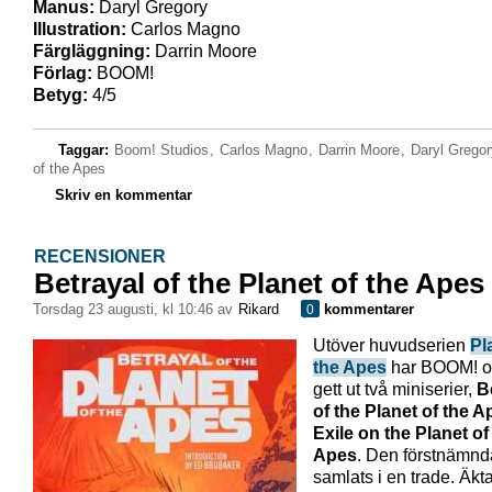
Manus:
Daryl Gregory
Illustration:
Carlos Magno
Färgläggning:
Darrin Moore
Förlag:
BOOM!
Betyg:
4/5
Taggar:
Boom! Studios
,
Carlos Magno
,
Darrin Moore
,
Daryl Gregor
of the Apes
Skriv en kommentar
RECENSIONER
Betrayal of the Planet of the Apes
torsdag 23 augusti, kl 10:46 av
Rikard
kommentarer
0
Utöver huvudserien
Pl
the Apes
har BOOM! o
gett ut två miniserier,
B
of the Planet of the 
Exile on the Planet of
Apes
. Den förstnämnd
samlats i en trade. Äkt