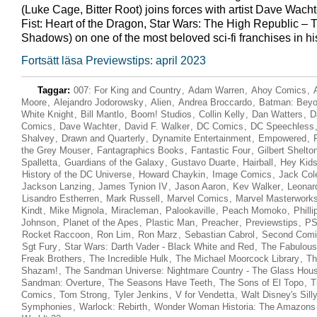
(Luke Cage, Bitter Root) joins forces with artist Dave Wacht
Fist: Heart of the Dragon, Star Wars: The High Republic – Tr
Shadows) on one of the most beloved sci-fi franchises in hi
Fortsätt läsa Previewstips: april 2023
Taggar:
007: For King and Country
,
Adam Warren
,
Ahoy Comics
,
Moore
,
Alejandro Jodorowsky
,
Alien
,
Andrea Broccardo
,
Batman: Beyo
White Knight
,
Bill Mantlo
,
Boom! Studios
,
Collin Kelly
,
Dan Watters
,
D
Comics
,
Dave Wachter
,
David F. Walker
,
DC Comics
,
DC Speechless
Shalvey
,
Drawn and Quarterly
,
Dynamite Entertainment
,
Empowered
,
the Grey Mouser
,
Fantagraphics Books
,
Fantastic Four
,
Gilbert Shelto
Spalletta
,
Guardians of the Galaxy
,
Gustavo Duarte
,
Hairball
,
Hey Kids
History of the DC Universe
,
Howard Chaykin
,
Image Comics
,
Jack Col
Jackson Lanzing
,
James Tynion IV
,
Jason Aaron
,
Kev Walker
,
Leonar
Lisandro Estherren
,
Mark Russell
,
Marvel Comics
,
Marvel Masterwork
Kindt
,
Mike Mignola
,
Miracleman
,
Palookaville
,
Peach Momoko
,
Phill
Johnson
,
Planet of the Apes
,
Plastic Man
,
Preacher
,
Previewstips
,
PS
Rocket Raccoon
,
Ron Lim
,
Ron Marz
,
Sebastian Cabrol
,
Second Comi
Sgt Fury
,
Star Wars: Darth Vader - Black White and Red
,
The Fabulous
Freak Brothers
,
The Incredible Hulk
,
The Michael Moorcock Library
,
Th
Shazam!
,
The Sandman Universe: Nightmare Country - The Glass Hou
Sandman: Overture
,
The Seasons Have Teeth
,
The Sons of El Topo
,
T
Comics
,
Tom Strong
,
Tyler Jenkins
,
V for Vendetta
,
Walt Disney's Sill
Symphonies
,
Warlock: Rebirth
,
Wonder Woman Historia: The Amazons