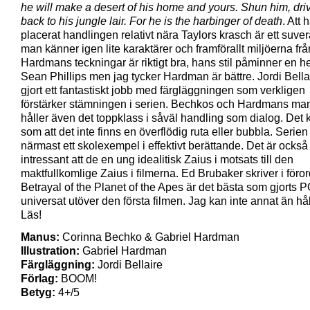
he will make a desert of his home and yours. Shun him, dri
back to his jungle lair. For he is the harbinger of death
. Att 
placerat handlingen relativt nära Taylors krasch är ett suver
man känner igen lite karaktärer och framförallt miljöerna frå
Hardmans teckningar är riktigt bra, hans stil påminner en h
Sean Phillips men jag tycker Hardman är bättre. Jordi Bella
gjort ett fantastiskt jobb med färgläggningen som verkligen
förstärker stämningen i serien. Bechkos och Hardmans ma
håller även det toppklass i såväl handling som dialog. Det
som att det inte finns en överflödig ruta eller bubbla. Serien
närmast ett skolexempel i effektivt berättande. Det är också
intressant att de en ung idealitisk Zaius i motsats till den
maktfullkomlige Zaius i filmerna. Ed Brubaker skriver i föror
Betrayal of the Planet of the Apes är det bästa som gjorts 
universat utöver den första filmen. Jag kan inte annat än hå
Läs!
Manus:
Corinna Bechko & Gabriel Hardman
Illustration:
Gabriel Hardman
Färgläggning:
Jordi Bellaire
Förlag:
BOOM!
Betyg:
4+/5