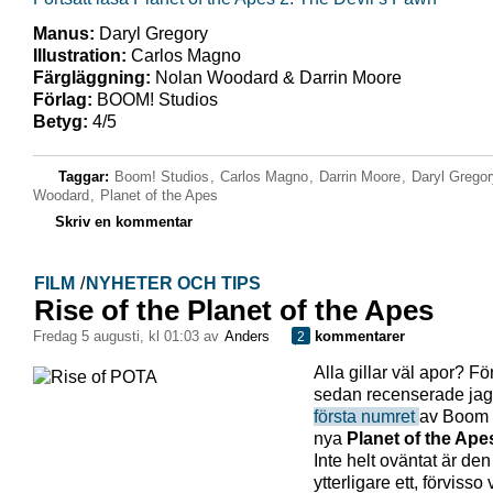
Manus:
Daryl Gregory
Illustration:
Carlos Magno
Färgläggning:
Nolan Woodard & Darrin Moore
Förlag:
BOOM! Studios
Betyg:
4/5
Taggar:
Boom! Studios
,
Carlos Magno
,
Darrin Moore
,
Daryl Gregor
Woodard
,
Planet of the Apes
Skriv en kommentar
FILM
/
NYHETER OCH TIPS
Rise of the Planet of the Apes
fredag 5 augusti, kl 01:03 av
Anders
kommentarer
2
Alla gillar väl apor? För
sedan recenserade jag
första numret
av Boom 
nya
Planet of the Ape
Inte helt oväntat är den
ytterligare ett, förvisso 