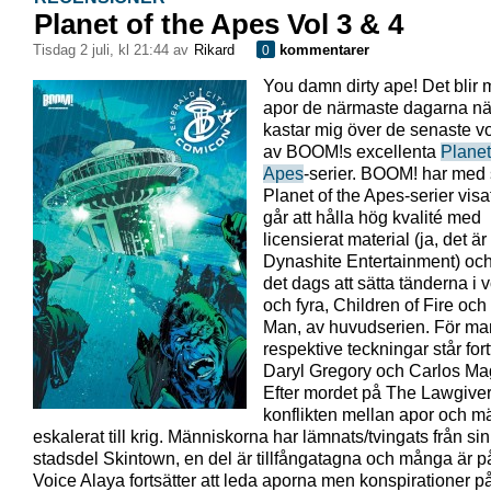
Planet of the Apes Vol 3 & 4
tisdag 2 juli, kl 21:44 av
Rikard
kommentarer
0
You damn dirty ape! Det blir 
apor de närmaste dagarna nä
kastar mig över de senaste 
av BOOM!s excellenta
Planet
Apes
-serier. BOOM! har med 
Planet of the Apes-serier visat
går att hålla hög kvalité med
licensierat material (ja, det är
Dynashite Entertainment) och
det dags att sätta tänderna i 
och fyra, Children of Fire och
Man, av huvudserien. För m
respektive teckningar står for
Daryl Gregory och Carlos Ma
Efter mordet på The Lawgiver
konflikten mellan apor och m
eskalerat till krig. Människorna har lämnats/tvingats från sin
stadsdel Skintown, en del är tillfångatagna och många är på 
Voice Alaya fortsätter att leda aporna men konspirationer p