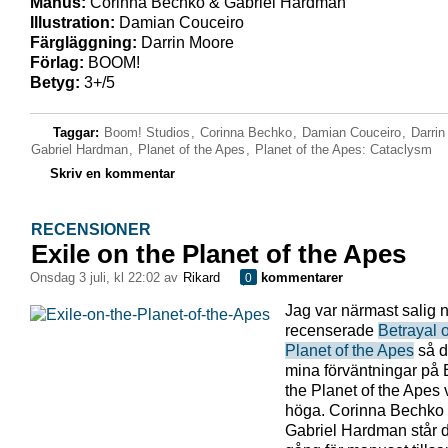
Manus:
Corinna Bechko & Gabriel Hardman
Illustration:
Damian Couceiro
Färgläggning:
Darrin Moore
Förlag:
BOOM!
Betyg:
3+/5
Taggar:
Boom! Studios
,
Corinna Bechko
,
Damian Couceiro
,
Darrin
Gabriel Hardman
,
Planet of the Apes
,
Planet of the Apes: Cataclysm
Skriv en kommentar
RECENSIONER
Exile on the Planet of the Apes
onsdag 3 juli, kl 22:02 av
Rikard
kommentarer
0
Jag var närmast salig n
recenserade
Betrayal o
Planet of the Apes
så d
mina förväntningar på 
the Planet of the Apes 
höga. Corinna Bechko
Gabriel Hardman står 