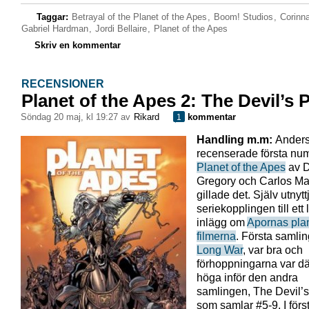
Taggar:
Betrayal of the Planet of the Apes
,
Boom! Studios
,
Corinn
Gabriel Hardman
,
Jordi Bellaire
,
Planet of the Apes
Skriv en kommentar
RECENSIONER
Planet of the Apes 2: The Devil’s
söndag 20 maj, kl 19:27 av
Rikard
kommentar
1
Handling m.m:
Ander
recenserade första num
Planet of the Apes
av D
Gregory och Carlos M
gillade det. Själv utnyt
seriekopplingen till ett
inlägg om
Apornas pla
filmerna
. Första samli
Long War
, var bra och
förhoppningarna var dä
höga inför den andra
samlingen, The Devil’
som samlar #5-9. I förs