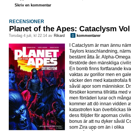
Skriv en kommentar
RECENSIONER
Planet of the Apes: Cataclysm Vol
torsdag 4 juli, kl 22:14 av
Rikard
kommentarer
0
I Cataclysm är man ännu när
Taylors kraschlandning, närm
bestämt åtta år. Alpha-Omeg
förstörde den mänskliga civili
En bomb finns fortfarande kva
vaktas av gorillor men en ga
väcker den med katastrofala fö
såväl apor som människor. Dr
försöker komma tillrätta med 
men förräderi lurar och mång
kommer att dö innan vidden a
katastrofen kan överblickas l
dess följder för apornas civili
bonus är att nu dyker såväl C
som Zira upp om än i olika