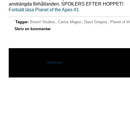
ansträngda förhållanden. SPOILERS EFTER HOPPET!
Fortsätt läsa Planet of the Apes #1
Taggar:
Boom! Studios
,
Carlos Magno
,
Daryl Gregory
,
Planet of t
Skriv en kommentar
Shazam.se drivs med
WordPress