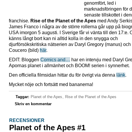
genomfört, led i
marknadsföringen för d
senaste tillskottet i de
franchise.
Rise of the Planet of the Apes
med Andy Serkis
James Franco i några av de större rollerna går upp på biogr
USA imorgon 5 augusti. I Sverige får vi vänta till den 17:e.
känns långt bort kan ni alltid kolla in den snygga och
djurförsökskritiska nätserien av Daryl Gregory (manus) oc
Coucero (bild)
här
.
EDIT: Bloggen
Comics and…
har en intervju med Daryl Gr
Apornas planet i allmänhet och BOOM! serien i synnerhet.
Den officiella filmsidan hittar du för övrigt via denna
länk
.
Mycket nöje och fortsätt med bananerna!
Taggar:
Planet of the Apes
,
Rise of the Planet of the Apes
Skriv en kommentar
RECENSIONER
Planet of the Apes #1