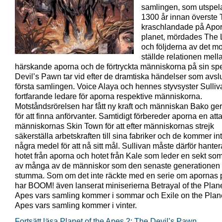
samlingen, som utspela
1300 år innan överste 
kraschlandade på Apo
planet, mördades The 
och följderna av det m
ställde relationen mell
härskande aporna och de förtryckta människorna på sin sp
Devil’s Pawn tar vid efter de dramtiska händelser som avsl
första samlingen. Voice Alaya och hennes styvsyster Sulliv
fortfarande ledare för aporna respektive människorna.
Motståndsrörelsen har fått ny kraft och människan Bako ger 
för att finna anförvanter. Samtidigt förbereder aporna en att
människornas Skin Town för att efter människornas strejk
säkerställa arbetskraften till sina fabriker och de kommer int
några medel för att nå sitt mål. Sullivan måste därför hante
hotet från aporna och hotet från Kale som leder en sekt so
av många av de människor som den senaste generationen f
stumma. Som om det inte räckte med en serie om apornas 
har BOOM! även lanserat miniserierna Betrayal of the Plane
Apes vars samling kommer i sommar och Exile on the Plane
Apes vars samling kommer i vinter.
Fortsätt läsa Planet of the Apes 2: The Devil’s Pawn