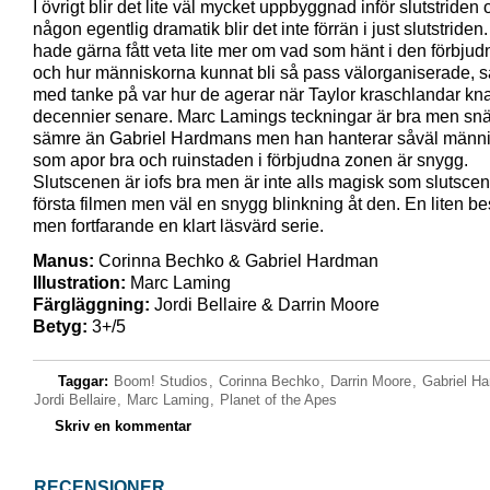
I övrigt blir det lite väl mycket uppbyggnad inför slutstriden
någon egentlig dramatik blir det inte förrän i just slutstriden
hade gärna fått veta lite mer om vad som hänt i den förbju
och hur människorna kunnat bli så pass välorganiserade, sä
med tanke på var hur de agerar när Taylor kraschlandar kna
decennier senare. Marc Lamings teckningar är bra men sn
sämre än Gabriel Hardmans men han hanterar såväl männ
som apor bra och ruinstaden i förbjudna zonen är snygg.
Slutscenen är iofs bra men är inte alls magisk som slutscen
första filmen men väl en snygg blinkning åt den. En liten b
men fortfarande en klart läsvärd serie.
Manus:
Corinna Bechko & Gabriel Hardman
Illustration:
Marc Laming
Färgläggning:
Jordi Bellaire & Darrin Moore
Betyg:
3+/5
Taggar:
Boom! Studios
,
Corinna Bechko
,
Darrin Moore
,
Gabriel H
Jordi Bellaire
,
Marc Laming
,
Planet of the Apes
Skriv en kommentar
RECENSIONER