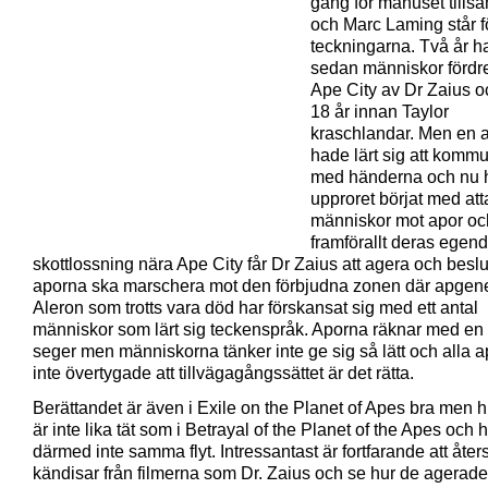
gång för manuset till
och Marc Laming står f
teckningarna. Två år har
sedan människor fördre
Ape City av Dr Zaius o
18 år innan Taylor
kraschlandar. Men en 
hade lärt sig att komm
med händerna och nu 
upproret börjat med att
människor mot apor oc
framförallt deras egen
skottlossning nära Ape City får Dr Zaius att agera och beslu
aporna ska marschera mot den förbjudna zonen där apgen
Aleron som trotts vara död har förskansat sig med ett antal
människor som lärt sig teckenspråk. Aporna räknar med en l
seger men människorna tänker inte ge sig så lätt och alla a
inte övertygade att tillvägagångssättet är det rätta.
Berättandet är även i Exile on the Planet of Apes bra men h
är inte lika tät som i Betrayal of the Planet of the Apes och 
därmed inte samma flyt. Intressantast är fortfarande att åter
kändisar från filmerna som Dr. Zaius och se hur de agerade 