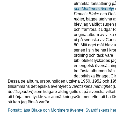
utmärkta fortsättning p
och Mortimers äventyr
Francis Blake
och
Det 
mötet
, bägge utgivna a
blev jag väldigt sugen
och framförallt Edgar P
originalalbum av vilka 
ut på svenska av Carl
80. Mitt eget mål blev a
serien i sin helhet i kr
ordning och tack vare
biblioteket lyckades jag
en engelsk översättnin
tre första albumen från
det brittiska förlaget C
Dessa tre album, ursprungligen utgivna 1950, 1952 och 195
tillsammans det episka äventyret
Svärdfiskens hemlighet
(
L
de
l’Espadon
) som tidigare aldrig getts ut på svenska vilket j
att börja med tyckte var anmärkningsvärt men efter att ha l
så kan jag förstå varför.
Fortsätt läsa Blake och Mortimers äventyr: Svärdfiskens he