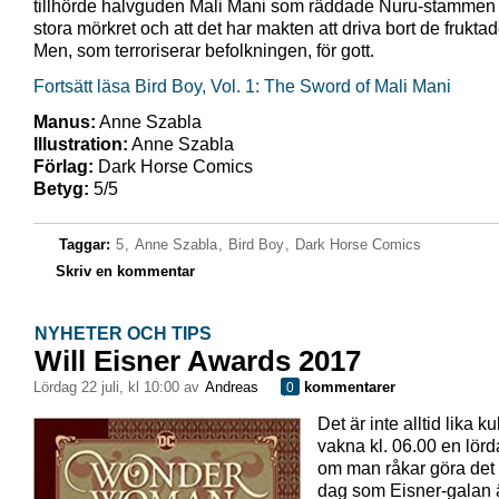
tillhörde halvguden Mali Mani som räddade Nuru-stammen 
stora mörkret och att det har makten att driva bort de frukt
Men, som terroriserar befolkningen, för gott.
Fortsätt läsa Bird Boy, Vol. 1: The Sword of Mali Mani
Manus:
Anne Szabla
Illustration:
Anne Szabla
Förlag:
Dark Horse Comics
Betyg:
5/5
Taggar:
5
,
Anne Szabla
,
Bird Boy
,
Dark Horse Comics
Skriv en kommentar
NYHETER OCH TIPS
Will Eisner Awards 2017
lördag 22 juli, kl 10:00 av
Andreas
kommentarer
0
Det är inte alltid lika kul
vakna kl. 06.00 en lör
om man råkar göra de
dag som Eisner-galan 