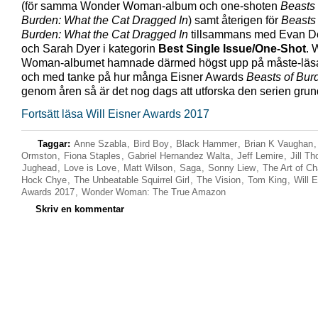
(för samma Wonder Woman-album och one-shoten
Beasts 
Burden: What the Cat Dragged In
) samt återigen för
Beasts 
Burden: What the Cat Dragged In
tillsammans med Evan D
och Sarah Dyer i kategorin
Best Single Issue/One-Shot
. 
Woman-albumet hamnade därmed högst upp på måste-läsa
och med tanke på hur många Eisner Awards
Beasts of Bur
genom åren så är det nog dags att utforska den serien grund
Fortsätt läsa Will Eisner Awards 2017
Taggar:
Anne Szabla
,
Bird Boy
,
Black Hammer
,
Brian K Vaughan
Ormston
,
Fiona Staples
,
Gabriel Hernandez Walta
,
Jeff Lemire
,
Jill T
Jughead
,
Love is Love
,
Matt Wilson
,
Saga
,
Sonny Liew
,
The Art of Ch
Hock Chye
,
The Unbeatable Squirrel Girl
,
The Vision
,
Tom King
,
Will E
Awards 2017
,
Wonder Woman: The True Amazon
Skriv en kommentar