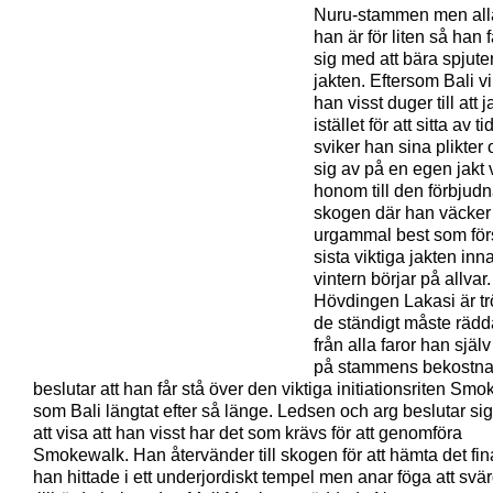
Nuru-stammen men alla
han är för liten så han 
sig med att bära spjute
jakten. Eftersom Bali vil
han visst duger till att 
istället för att sitta av t
sviker han sina plikter
sig av på en egen jakt v
honom till den förbjud
skogen där han väcker
urgammal best som för
sista viktiga jakten inn
vintern börjar på allvar.
Hövdingen Lakasi är trö
de ständigt måste rädd
från alla faror han själ
på stammens bekostna
beslutar att han får stå över den viktiga initiationsriten Sm
som Bali längtat efter så länge. Ledsen och arg beslutar sig 
att visa att han visst har det som krävs för att genomföra
Smokewalk. Han återvänder till skogen för att hämta det fin
han hittade i ett underjordiskt tempel men anar föga att svä