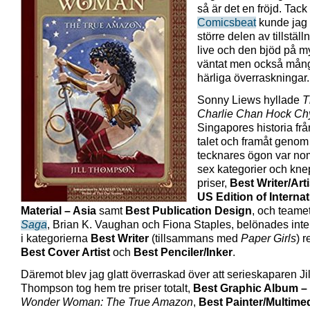
så är det en fröjd. Tack
Comicsbeat
kunde jag 
större delen av tillstäl
live och den bjöd på m
väntat men också mån
härliga överraskningar.
Sonny Liews hyllade
T
Charlie Chan Hock Ch
Singapores historia frå
talet och framåt genom 
tecknares ögon var no
sex kategorier och knep
priser,
Best Writer/Arti
US Edition of Internat
Material – Asia
samt
Best Publication Design
, och team
Saga
, Brian K. Vaughan och Fiona Staples, belönades inte
i kategorierna
Best Writer
(tillsammans med
Paper Girls
) 
Best Cover Artist
och
Best Penciler/Inker
.
Däremot blev jag glatt överraskad över att serieskaparen Jil
Thompson tog hem tre priser totalt,
Best Graphic Album –
Wonder Woman: The True Amazon
,
Best Painter/Multimed