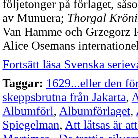
följetonger på förlaget, så
av Munuera;
Thorgal Kröni
Van Hamme och Grzegorz Ro
Alice Osemans internatione
Fortsätt läsa Svenska serie
Taggar:
1629...eller den fö
skeppsbrutna från Jakarta
,
A
Albumförl
,
Albumförlaget
,
Spiegelman
,
Att låtsas är at