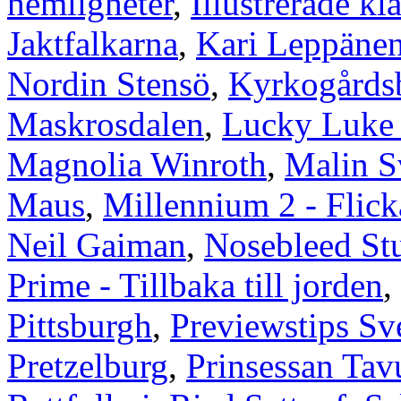
hemligheter
,
Illustrerade kl
Jaktfalkarna
,
Kari Leppäne
Nordin Stensö
,
Kyrkogårds
Maskrosdalen
,
Lucky Luke 9
Magnolia Winroth
,
Malin S
Maus
,
Millennium 2 - Flic
Neil Gaiman
,
Nosebleed St
Prime - Tillbaka till jorden
,
Pittsburgh
,
Previewstips Sv
Pretzelburg
,
Prinsessan Tavu