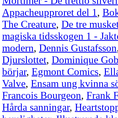
Mortimer - De trettio silve
Appacheupproret del 1
,
Bok
The Creature
,
De tre muske
magiska tidsskogen 1 - Jakte
modern
,
Dennis Gustafsson
Djurslottet
,
Dominique Gob
börjar
,
Egmont Comics
,
Ell
Valve
,
Ensam ung kvinna s
Francois Bourgeon
,
Frank F
Hårda sanningar
,
Heartstop