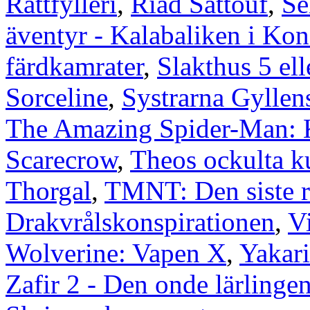
Rattfylleri
,
Riad Sattouf
,
Se
äventyr - Kalabaliken i Kon
färdkamrater
,
Slakthus 5 ell
Sorceline
,
Systrarna Gyllen
The Amazing Spider-Man: Kr
Scarecrow
,
Theos ockulta ku
Thorgal
,
TMNT: Den siste 
Drakvrålskonspirationen
,
V
Wolverine: Vapen X
,
Yakari
Zafir 2 - Den onde lärlinge