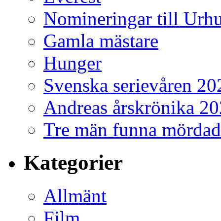
Nomineringar till Ur
Gamla mästare
Hunger
Svenska serievåren 20
Andreas årskrönika 2
Tre män funna mördad
Kategorier
Allmänt
Film