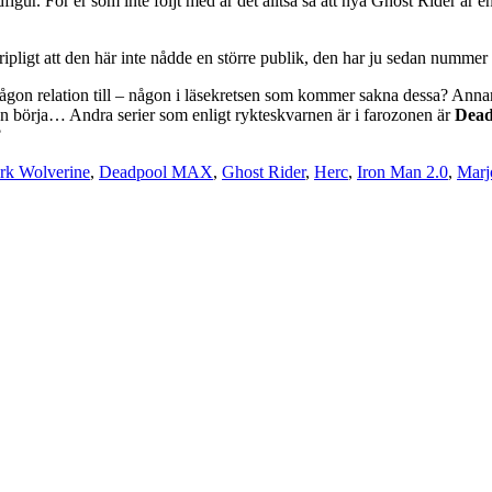
igur. För er som inte följt med är det alltså så att nya Ghost Rider är en
ipligt att den här inte nådde en större publik, den har ju sedan nummer 
t någon relation till – någon i läsekretsen som kommer sakna dessa? Anna
nn börja… Andra serier som enligt rykteskvarnen är i farozonen är
Dea
?
rk Wolverine
,
Deadpool MAX
,
Ghost Rider
,
Herc
,
Iron Man 2.0
,
Marj