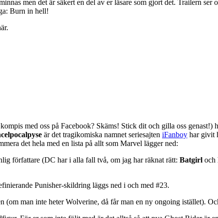
innas men det är säkert en del av er läsare som gjort det. Trailern ser
ga: Burn in hell!
är.
kompis med oss på Facebook? Skäms! Stick dit och gilla oss genast!) ha
celpocalpyse
är det tragikomiska namnet seriesajten
iFanboy
har givit
mmera det hela med en lista på allt som Marvel lägger ned:
g författare (DC har i alla fall två, om jag har räknat rätt:
Batgirl
och
efinierande Punisher-skildring läggs ned i och med #23.
en (om man inte heter Wolverine, då får man en ny ongoing istället). Oc