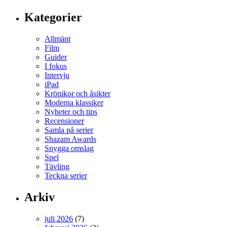
Kategorier
Allmänt
Film
Guider
I fokus
Intervju
iPad
Krönikor och åsikter
Moderna klassiker
Nyheter och tips
Recensioner
Samla på serier
Shazam Awards
Snygga omslag
Spel
Tävling
Teckna serier
Arkiv
juli 2026
(7)