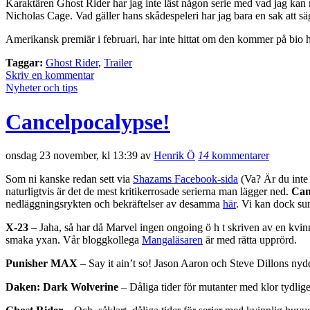
Karaktären Ghost Rider har jag inte läst någon serie med vad jag kan m
Nicholas Cage. Vad gäller hans skådespeleri har jag bara en sak att sä
Amerikansk premiär i februari, har inte hittat om den kommer på bio h
Taggar:
Ghost Rider
,
Trailer
Skriv en kommentar
Nyheter och tips
Cancelpocalypse!
onsdag 23 november, kl 13:39 av
Henrik Ö
14
kommentarer
Som ni kanske redan sett via
Shazams Facebook-sida
(Va? Är du inte 
naturligtvis är det de mest kritikerrosade serierna man lägger ned.
Can
nedläggningsrykten och bekräftelser av desamma
här
. Vi kan dock su
X-23
– Jaha, så har då Marvel ingen ongoing ö h t skriven av en kvinnli
smaka yxan. Vår bloggkollega
Mangaläsaren
är med rätta upprörd.
Punisher MAX
– Say it ain’t so! Jason Aaron och Steve Dillons nyd
Daken: Dark Wolverine
– Dåliga tider för mutanter med klor tydlig