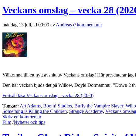
Veckans omslag – vecka 28 (202
måndag 13 juli, kl 09:09 av
Andreas
0
kommentarer
Välkomna till ett nytt avsnitt av Veckans omslag! Här presenterar jag 
Den här veckan bjuds det på Willow, Doyle Dormammu, ”Down 2 the
Fortsätt läsa Veckans omslag – vecka 28 (2020)
Taggar:
Art Adams
,
Boom! Studios
,
Buffy the Vampire Slayer: Will
Something is Killing the Children
,
Strange Academy
,
Veckans omsla
Skriv en kommentar
Film
/
Nyheter och tips