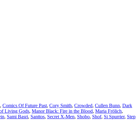
,
Comics Of Future Past
,
Cory Smith
,
Crowded
,
Cullen Bunn
,
Dark
of Living Gods
,
Manor Black: Fire in the Blood
,
Maria Frölich
,
ein
,
Sami Basri
,
Santtos
,
Secret X-Men
,
Shobo
,
Shof
,
Si Spurrier
,
Step