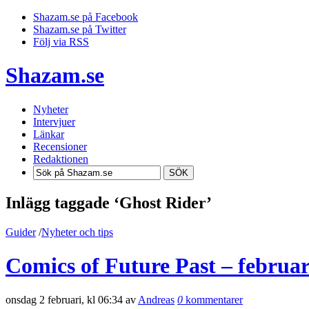
Shazam.se på Facebook
Shazam.se på Twitter
Följ via RSS
Shazam.se
Nyheter
Intervjuer
Länkar
Recensioner
Redaktionen
SÖK
Inlägg taggade ‘Ghost Rider’
Guider
/
Nyheter och tips
Comics of Future Past – februar
onsdag 2 februari, kl 06:34 av
Andreas
0
kommentarer