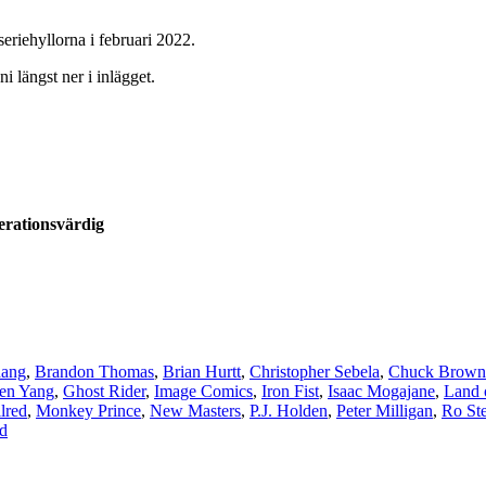
seriehyllorna i februari 2022.
i längst ner i inlägget.
rationsvärdig
hang
,
Brandon Thomas
,
Brian Hurtt
,
Christopher Sebela
,
Chuck Brown
en Yang
,
Ghost Rider
,
Image Comics
,
Iron Fist
,
Isaac Mogajane
,
Land 
lred
,
Monkey Prince
,
New Masters
,
P.J. Holden
,
Peter Milligan
,
Ro St
d