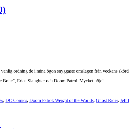
0)
i vanlig ordning de i mina ögon snyggaste omslagen från veckans skörd f
 Bone”, Erica Slaughter och Doom Patrol. Mycket nöje!
ow
,
DC Comics
,
Doom Patrol: Weight of the Worlds
,
Ghost Rider
,
Jeff
g