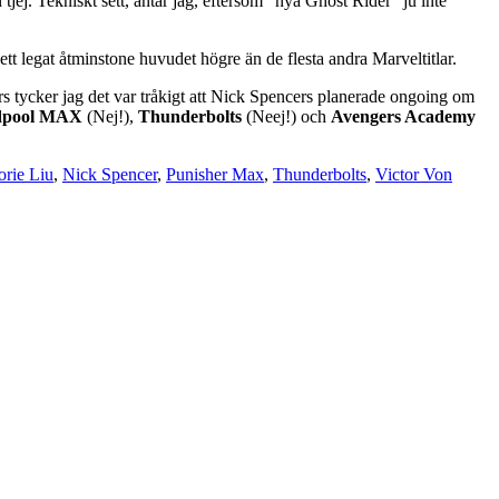
 tjej. Tekniskt sett, antar jag, eftersom ”nya Ghost Rider” ju inte
ett legat åtminstone huvudet högre än de flesta andra Marveltitlar.
rs tycker jag det var tråkigt att Nick Spencers planerade ongoing om
dpool MAX
(Nej!),
Thunderbolts
(Neej!) och
Avengers Academy
orie Liu
,
Nick Spencer
,
Punisher Max
,
Thunderbolts
,
Victor Von