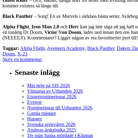
Ghost Rider
– Och, såklart, dåliga tider för serier med kvinnlig huvudf
kommer existera så länge till.
Black Panther
– Sorg! En av Marvels i särklass bästa serier. Svårbegr
Alpha Flight
,
Iron Man 2.0
och
Herc
kan jag inte säga att jag haf
en tonårig Dr Doom,
Victor Von Doom
, lades ned innan den ens ha
(NEEEEJ!). Kommentarer? Ligger någon av era favoritserier pyrt till
Taggar:
Alpha Flight
,
Avengers Academy
,
Black Panther
,
Daken: Da
Doom
,
X-23
Skriv en kommentar
Senaste inlägg
Min helg på SIS 2026
Vinnarna av Urhunden 2026
Eisnernomineringar 2026
Everest
Nomineringar till Urhunden 2026
Gamla mästare
Hunger
Svenska serievåren 2026
Andreas årskrönika 2025
Tre män funna mördade i Klippan