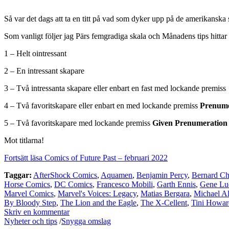
Så var det dags att ta en titt på vad som dyker upp på de amerikanska 
Som vanligt följer jag Pärs femgradiga skala och Månadens tips hittar n
1 – Helt ointressant
2 – En intressant skapare
3 – Två intressanta skapare eller enbart en fast med lockande premiss
4 – Två favoritskapare eller enbart en med lockande premiss
Prenume
5 – Två favoritskapare med lockande premiss
Given Prenumeration
Mot titlarna!
Fortsätt läsa Comics of Future Past – februari 2022
Taggar:
AfterShock Comics
,
Aquamen
,
Benjamin Percy
,
Bernard C
Horse Comics
,
DC Comics
,
Francesco Mobili
,
Garth Ennis
,
Gene Lu
Marvel Comics
,
Marvel's Voices: Legacy
,
Matias Bergara
,
Michael Al
By Bloody Step
,
The Lion and the Eagle
,
The X-Cellent
,
Tini Howar
Skriv en kommentar
Nyheter och tips
/
Snygga omslag