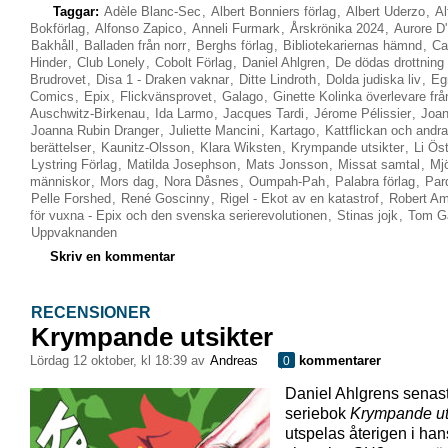
Taggar:
Adèle Blanc-Sec
,
Albert Bonniers förlag
,
Albert Uderzo
,
Al
Bokförlag
,
Alfonso Zapico
,
Anneli Furmark
,
Årskrönika 2024
,
Aurore D
Bakhåll
,
Balladen från norr
,
Berghs förlag
,
Bibliotekariernas hämnd
,
Ca
Hinder
,
Club Lonely
,
Cobolt Förlag
,
Daniel Ahlgren
,
De dödas drottning 
Brudrovet
,
Disa 1 - Draken vaknar
,
Ditte Lindroth
,
Dolda judiska liv
,
Eg
Comics
,
Epix
,
Flickvänsprovet
,
Galago
,
Ginette Kolinka överlevare frå
Auschwitz-Birkenau
,
Ida Larmo
,
Jacques Tardi
,
Jérome Pélissier
,
Joan
Joanna Rubin Dranger
,
Juliette Mancini
,
Kartago
,
Kattflickan och andra
berättelser
,
Kaunitz-Olsson
,
Klara Wiksten
,
Krympande utsikter
,
Li Ös
Lystring Förlag
,
Matilda Josephson
,
Mats Jonsson
,
Missat samtal
,
Mj
människor
,
Mors dag
,
Nora Dåsnes
,
Oumpah-Pah
,
Palabra förlag
,
Pard
Pelle Forshed
,
René Goscinny
,
Rigel - Ekot av en katastrof
,
Robert A
för vuxna - Epix och den svenska serierevolutionen
,
Stinas jojk
,
Tom G
Uppvaknanden
Skriv en kommentar
RECENSIONER
Krympande utsikter
lördag 12 oktober, kl 18:39 av
Andreas
kommentarer
0
Daniel Ahlgrens senas
seriebok
Krympande ut
utspelas återigen i ha