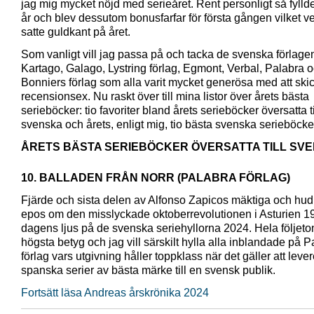
jag mig mycket nöjd med serieåret. Rent personligt så fylld
år och blev dessutom bonusfarfar för första gången vilket v
satte guldkant på året.
Som vanligt vill jag passa på och tacka de svenska förlage
Kartago, Galago, Lystring förlag, Egmont, Verbal, Palabra o
Bonniers förlag som alla varit mycket generösa med att ski
recensionsex. Nu raskt över till mina listor över årets bästa
serieböcker: tio favoriter bland årets serieböcker översatta ti
svenska och årets, enligt mig, tio bästa svenska serieböcke
ÅRETS BÄSTA SERIEBÖCKER ÖVERSATTA TILL SV
10. BALLADEN FRÅN NORR (PALABRA FÖRLAG)
Fjärde och sista delen av Alfonso Zapicos mäktiga och hu
epos om den misslyckade oktoberrevolutionen i Asturien 1
dagens ljus på de svenska seriehyllorna 2024. Hela följeto
högsta betyg och jag vill särskilt hylla alla inblandade på P
förlag vars utgivning håller toppklass när det gäller att leve
spanska serier av bästa märke till en svensk publik.
Fortsätt läsa Andreas årskrönika 2024