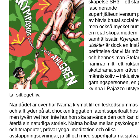
skapelse SH3 – ett stä
fascinerande
superhjälteuniversum p
av bitvis brutal socialr
men också mycket hum
en rejäl skopa modern
samhällssatir.
Krympa
utsikter
är dock en fris
berättelse där vi får m
och hennes man Stefa
hamnar mitt i ett frukta
skottdrama som kräve
människoliv – inklusiv
gärningspersonen, en 
kvinna i Pajazzo-utstyr
tar sitt eget liv.
När dådet är över har Naima krympt till en teskedsgummas 
och allt tyder på att chocken triggat en latent superkraft ho
men tyvärr vet hon inte hur hon ska använda den och kan dä
återfå sin naturliga storlek. Naima bollas mellan psykologer
och terapeuter, prövar yoga, meditation och olika
avslappningsövningar, ja till och med superhjältarna själva