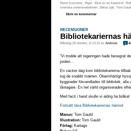
René Goscinny
,
Rigel - Ekot av en katastrof
,
Rob
svenska serierevolutionen
,
Stinas jojk
,
Tom Gaul
Skriv en kommentar
RECENSIONER
Bibliotekariernas 
måndag 28 oktober, kl 13:10 av
Andreas
k
0
”Vi trodde att regeringen hade besegrat d
jorden…
En vacker dag kom bibliotekarierna tillb
tog de snabbt makten. Obarmhärtigt hyssj
byggnader förvandlades till bibliotek, alla v
låntagare. En hel värld organiserades eft
Med facit i hand skulle vi aldrig ha bråkat
Fortsätt läsa Bibliotekariernas hämnd
Manus:
Tom Gauld
Illustration:
Tom Gauld
Förlag:
Kartago