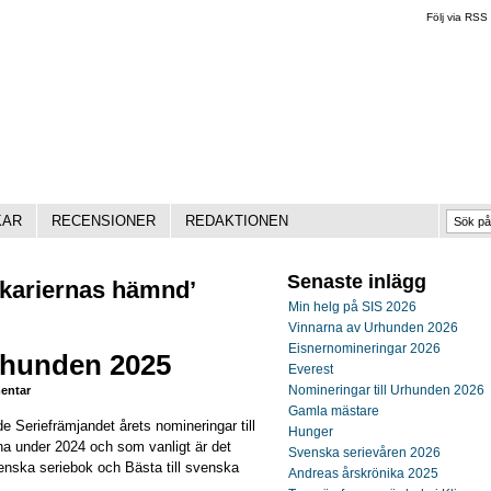
Följ via RSS
KAR
RECENSIONER
REDAKTIONEN
Senaste inlägg
ekariernas hämnd’
Min helg på SIS 2026
Vinnarna av Urhunden 2026
Eisnernomineringar 2026
Urhunden 2025
Everest
Nomineringar till Urhunden 2026
ntar
Gamla mästare
e Seriefrämjandet årets nomineringar till
Hunger
vna under 2024 och som vanligt är det
Svenska serievåren 2026
venska seriebok och Bästa till svenska
Andreas årskrönika 2025