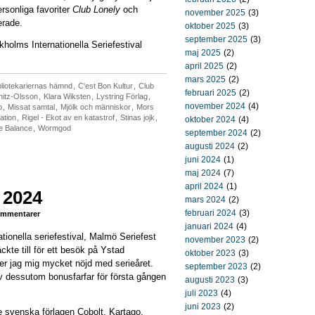
rsonliga favoriter
Club Lonely
och
november 2025
(3)
rade.
oktober 2025
(3)
september 2025
(3)
holms Internationella Seriefestival
maj 2025
(2)
april 2025
(2)
mars 2025
(2)
bliotekariernas hämnd
,
C'est Bon Kultur
,
Club
februari 2025
(2)
nitz-Olsson
,
Klara Wiksten
,
Lystring Förlag
,
november 2024
(4)
p
,
Missat samtal
,
Mjölk och människor
,
Mors
ation
,
Rigel - Ekot av en katastrof
,
Stinas jojk
,
oktober 2024
(4)
e Balance
,
Wormgod
september 2024
(2)
augusti 2024
(2)
juni 2024
(1)
maj 2024
(7)
april 2024
(1)
 2024
mars 2024
(2)
februari 2024
(3)
mmentarer
januari 2024
(4)
ionella seriefestival, Malmö Seriefest
november 2023
(2)
te till för ett besök på Ystad
oktober 2023
(3)
nner jag mig mycket nöjd med serieåret.
september 2023
(2)
ev dessutom bonusfarfar för första gången
augusti 2023
(3)
juli 2023
(4)
juni 2023
(2)
e svenska förlagen Cobolt, Kartago,