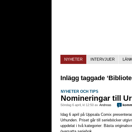
NYHETER
INTERVJUER
LÄN
Inlägg taggade ‘Bibliot
NYHETER OCH TIPS
Nomineringar till 
söndag 6 april, kl 12:50 av
Andreas
komme
1
Idag 6 april på Uppsala Comix presenterad
Urhunden. Priset går till serieböcker utgi
uppdelat i två kategorier: Bästa originals
översatta seriebok.