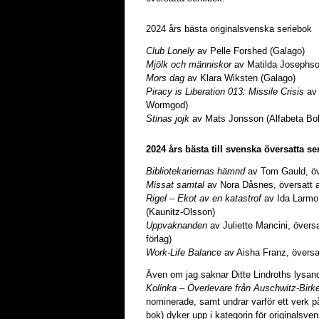
2024 års bästa originalsvenska seriebok
Club Lonely
av Pelle Forshed (Galago)
Mjölk och människor
av Matilda Josephso
Mors dag
av Klara Wiksten (Galago)
Piracy is Liberation 013: Missile Crisis
av 
Wormgod)
Stinas jojk
av Mats Jonsson (Alfabeta Bok
2024 års bästa till svenska översatta se
Bibliotekariernas hämnd
av Tom Gauld, öv
Missat samtal
av Nora Dåsnes, översatt a
Rigel – Ekot av en katastrof
av Ida Larmo
(Kaunitz-Olsson)
Uppvaknanden
av Juliette Mancini, övers
förlag)
Work-Life Balance
av Aisha Franz, översat
Även om jag saknar Ditte Lindroths lysa
Kolinka – Överlevare från Auschwitz-Birk
nominerade, samt undrar varför ett verk p
bok) dyker upp i kategorin för originalsve