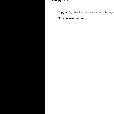
Betyg:
5/5
Taggar:
5
,
Bibliotekariernas hämnd
,
Kartago
Skriv en kommentar