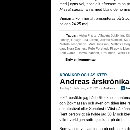
med juryns val, speciellt eftersom mina pe
Missat samtal
fanns med bland de nomine
Vinnarna kommer att presenteras på Stock
helgen 24-25 maj.
Taggar:
Aisha Franz
,
Alfabeta Bokförlag
,
Bi
Lonely
,
Galago
,
Ida Larmo
,
Juliette Mancini
,
Kau
Matilda Josephson
,
Mats Jonsson
,
Mattias Elftor
dag
,
Nora Dåsnes
,
Pelle Forshed
,
Piracy is Liber
Tom Gauld
,
Uppvaknanden
,
Urhunden
,
Work-Lif
Skriv en kommentar
KRÖNIKOR OCH ÅSIKTER
Andreas årskrönika
tisdag 18 februari, kl 20:22 av
Andreas
ko
0
2024 besökte jag både Stockholms internat
och Bokmässan och även om tiden inte räck
seriefestival eller Seriefest i Väst så kä
Rent personligt så fyllde jag 50 år och bl
vilket verkligen satte guldkant på året.
Som vanligt vill jag passa på och tacka d