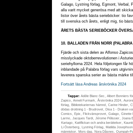
Galago, Lystring förlag, Egmont, Verbal, 
alla varit mycket generösa med att skicka
listor över årets bästa serieböcker: tio fa
till svenska och årets, enligt mig, tio bä
ÅRETS BÄSTA SERIEBÖCKER ÖVERSA
10. BALLADEN FRÅN NORR (PALABRA
Fjärde och sista delen av Alfonso Zapic
misslyckade oktoberrevolutionen i Asturi
seriehyllorna 2024. Hela följetongen får hög
inblandade på Palabra förlag vars utgivning
leverera spanska serier av bästa märke til
Fortsätt läsa Andreas årskrönika 2024
Taggar:
Adèle Blanc-Sec
,
Albert Bonniers fö
Zapico
,
Anneli Furmark
,
Årskrönika 2024
,
Auror
förlag
,
Bibliotekariernas hämnd
,
Carine Hinder
,
C
dödas drottning 1 - Brudrovet
,
Disa 1 - Draken v
Comics
,
Epix
,
Flickvänsprovet
,
Galago
,
Ginette 
Larmo
,
Jacques Tardi
,
Jérome Pélissier
,
Joana E
Kartago
,
Kattflickan och andra berättelser
,
Kauni
Li Österberg
,
Lystring Förlag
,
Matilda Josephson
människor
,
Mors dag
,
Nora Dåsnes
,
Oumpah-P