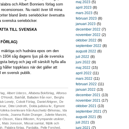
maj 2023
(5)
Palabra och Albert Bonniers förlag som
april 2023
(8)
 recensionsex. Nu raskt över till mina
mars 2023
(5)
voriter bland årets serieböcker översatta
februari 2023
(8)
sta svenska serieböcker.
januari 2023
(5)
TTA TILL SVENSKA
december 2022
(7)
november 2022
(2)
oktober 2022
(9)
 FÖRLAG)
september 2022
(8)
os mäktiga och hudnära epos om den
augusti 2022
(6)
en 1934 såg dagens ljus på de svenska
juli 2022
(8)
sta betyg och jag vill särskilt hylla alla
juni 2022
(9)
 håller toppklass när det gäller att
maj 2022
(15)
l en svensk publik.
april 2022
(11)
mars 2022
(11)
februari 2022
(11)
januari 2022
(13)
rlag
,
Albert Uderzo
,
Alfabeta Bokförlag
,
Alfonso
december 2021
(13)
e D'Hondt
,
Bakhåll
,
Balladen från norr
,
Berghs
november 2021
(17)
lub Lonely
,
Cobolt Förlag
,
Daniel Ahlgren
,
De
oktober 2021
(13)
aknar
,
Ditte Lindroth
,
Dolda judiska liv
,
Egmont
Kolinka överlevare från Auschwitz-Birkenau
,
Ida
september 2021
(7)
strela
,
Joanna Rubin Dranger
,
Juliette Mancini
,
augusti 2021
(9)
tz-Olsson
,
Klara Wiksten
,
Krympande utsikter
,
juli 2021
(3)
,
Mats Jonsson
,
Missat samtal
,
Mjölk och
ah
,
Palabra förlag
,
Pardalita
,
Pelle Forshed
,
juni 2021
(7)