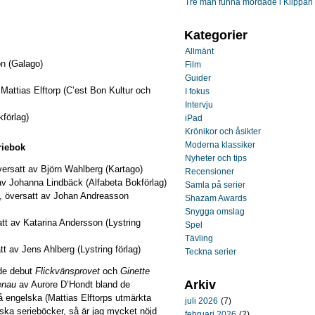
Tre män funna mördade i Klippan
Kategorier
Allmänt
n (Galago)
Film
Guider
Mattias Elftorp (C’est Bon Kultur och
I fokus
Intervju
förlag)
iPad
Krönikor och åsikter
Moderna klassiker
riebok
Nyheter och tips
ersatt av Björn Wahlberg (Kartago)
Recensioner
v Johanna Lindbäck (Alfabeta Bokförlag)
Samla på serier
, översatt av Johan Andreasson
Shazam Awards
Snygga omslag
att av Katarina Andersson (Lystring
Spel
Tävling
t av Jens Ahlberg (Lystring förlag)
Teckna serier
nde debut
Flickvänsprovet
och
Ginette
Arkiv
enau
av Aurore D’Hondt bland de
å engelska (Mattias Elftorps utmärkta
juli 2026
(7)
nska serieböcker, så är jag mycket nöjd
februari 2026
(2)