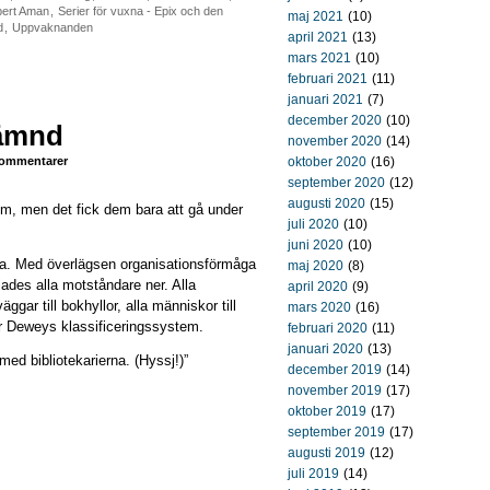
ert Aman
,
Serier för vuxna - Epix och den
maj 2021
(10)
d
,
Uppvaknanden
april 2021
(13)
mars 2021
(10)
februari 2021
(11)
januari 2021
(7)
december 2020
(10)
hämnd
november 2020
(14)
ommentarer
oktober 2020
(16)
september 2020
(12)
augusti 2020
(15)
em, men det fick dem bara att gå under
juli 2020
(10)
juni 2020
(10)
aka. Med överlägsen organisationsförmåga
maj 2020
(8)
ades alla motståndare ner. Alla
april 2020
(9)
äggar till bokhyllor, alla människor till
mars 2020
(16)
er Deweys klassificeringssystem.
februari 2020
(11)
januari 2020
(13)
 med bibliotekarierna. (Hyssj!)”
december 2019
(14)
november 2019
(17)
oktober 2019
(17)
september 2019
(17)
augusti 2019
(12)
juli 2019
(14)