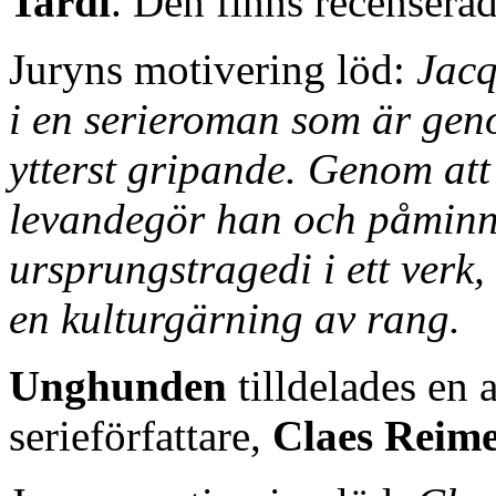
Tardi
. Den finns recensera
Juryns motivering löd:
J
acq
i en serieroman som är gen
ytterst gripande. Genom att
levandegör han och påminn
ursprungstragedi i ett verk,
en kulturgärning av rang.
Unghunden
tilldelades en a
serieförfattare,
Claes Reime