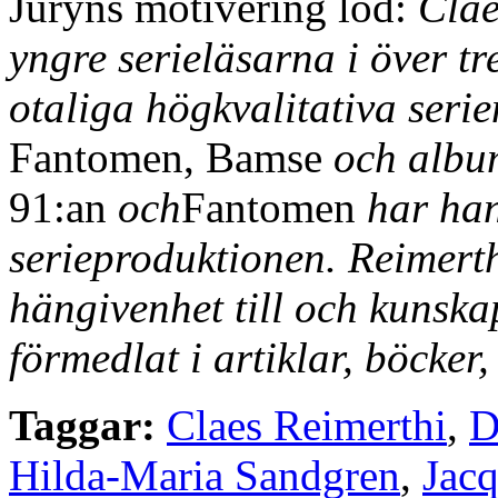
Juryns motivering löd:
Clae
yngre serieläsarna i över tr
otaliga högkvalitativa seri
Fantomen, Bamse
och albu
91:an
och
Fantomen
har han
serieproduktionen. Reimerth
hängivenhet till och kunska
förmedlat i artiklar, böcker
Taggar:
Claes Reimerthi
,
D
Hilda-Maria Sandgren
,
Jacq