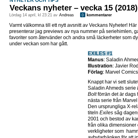
NYHETER OCH TIPS
Veckans nyheter – vecka 15 (2018)
lördag 14 april, kl 23:21 av
Andreas
kommentarer
0
Varmt välkomna till ett nytt avsnitt av Veckans Nyheter! Här
presenterar jag previews av nya nummer på seriehimlen, 
favoriter som återvänder och andra små läckerheter som dy
under veckan som har gått.
EXILES #1
Manus
: Saladin Ahme
Illustration
: Javier Ro
Förlag
: Marvel Comics
Knappt har vi sett slute
Saladin Ahmeds serie
Bolt
förrän det är dags 
nästa serie från Marve
Den ursprungliga X-re
titeln
Exiles
såg dagens
2001 och bestod av kar
från olika dimensioner
verkligheter som hamn
avbytarbänken för att in