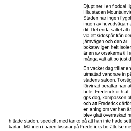
Djupt ner i en floddal l
lilla staden Mountainvi
Staden har ingen flygp
ingen av huvudvägarna
dit. Det enda sättet att
via ett sidospår från de
järnvägen och den är
bokstavligen helt isoler
är en av orsakerna till a
många valt att bo just d
En vacker dag trillar en
utmattad vandrare in p
stadens saloon. Törsti
förvirrad berättar han a
heter Frederick och att
gps dog, kompassen bl
och att Frederick därför
en aning om var han är
blev glatt överraskad n
hittade staden, speciellt med tanke på att han inte hade set
kartan. Männen i baren lyssnar på Fredericks berättelse m