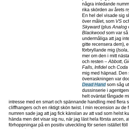
några inledande numme
rika skörden av årets ny
En hel del visade sig s
över målet, som
VS
oc
Skyward
(plus
Analog
Blackwood
som var så
undermåliga att jag int
gitte recensera dem), 
förbryllande mig (
Isola
mer om den i mitt nästa
och resten –
Abbott
,
Gi
Falls
,
Infidel
och
Coda
mig med häpnad. Den 
överraskningen var do
Dead Hand
som såg ut
dussinserie i agentge
helt oväntat fångade mi
intresse med en smart och spännande handling med flera 
cliffhangers och en riktigt skön twist. I min recension av de f
numren sade jag att jag fick känslan av att vad som helst k
hända men det visar sig nu, när jag läst hela första arcen, a
förhoppningar på en positiv utveckling för serien istället föll