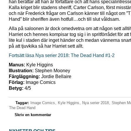
han berättar att han är författare och att hans specialintress
Kalla kriget blir stadens sheriff, Carter Carlson, först miss
och när Frederick frågar om Carlson känner till något om 
Hand” blir sheriffen även hotfull…och till slut våldsam.
Alla på saloonen är dock omedvetna om att någon sett allti
Harriet och hennes kompisar tog sig i in spritförrådet för att 
lite kul i staden där inget händer och medan vännerna snart 
på att tjuvkika så har Harriet sett allt.
Fortsätt läsa Nya serier 2018: The Dead Hand #1-2
Manus:
Kyle Higgins
Illustration:
Stephen Mooney
Färgläggning:
Jordie Bellaire
Förlag:
Image Comics
Betyg:
4/5
Taggar:
Image Comics
,
Kyle Higgins
,
Nya serier 2018
,
Stephen M
The Dead Hand
Skriv en kommentar