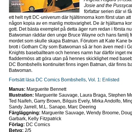
Josie and the Pussyca
författar serien där vi f
ett helt nytt DC-univerum där hjältinnorna kom först utan att
någon kopia av en manlig motsvarighet. De är hjältarna kor
gott. Det bästa exemplet på detta äger rum redan i första n
Batwoman räddar den unge Bruce Wayne och hans familj f
mordet som skulle skapa Batman. Förutom att Kate Kane 
brott i Gotham City som Batwoman så är hon även med i 
Knights baseballteam och hennes namn har därför inget m
fladdermöss att göra utan på hennes skicklighet med basebal
DC Bombshells kontinuitet finns ingen Batman, där finns b
Batwoman.
Fortsätt läsa DC Comics Bombshells, Vol. 1: Enlisted
Manus:
Marguerite Bennett
Illustration:
Marguerite Sauvage, Laura Braga, Stephen M
Ted Naifeh, Garry Brown, Bilquis Evely, Mirka Andolfo, Min
Sandy Jarrell, M.L. Sanapo, Marc Deering
Färgläggning:
Marguerite Sauvage, Wendy Broome, Dou
Garbark, Kelly Fitzpatrick
Förlag:
DC Comics
Betyg:
2/5