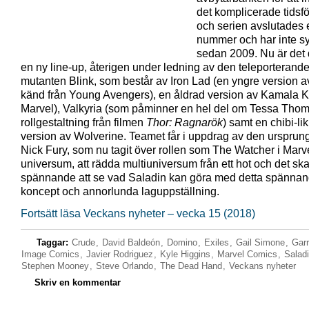
det komplicerade tidsf
och serien avslutades 
nummer och har inte syn
sedan 2009. Nu är det 
en ny line-up, återigen under ledning av den teleporterand
mutanten Blink, som består av Iron Lad (en yngre version 
känd från Young Avengers), en åldrad version av Kamala 
Marvel), Valkyria (som påminner en hel del om Tessa Tho
rollgestaltning från filmen
Thor:
Ragnarök
) samt en chibi-l
version av Wolverine. Teamet får i uppdrag av den ursprun
Nick Fury, som nu tagit över rollen som The Watcher i Marv
universum, att rädda multiuniversum från ett hot och det ska
spännande att se vad Saladin kan göra med detta spänna
koncept och annorlunda laguppställning.
Fortsätt läsa Veckans nyheter – vecka 15 (2018)
Taggar:
Crude
,
David Baldeón
,
Domino
,
Exiles
,
Gail Simone
,
Gar
Image Comics
,
Javier Rodriguez
,
Kyle Higgins
,
Marvel Comics
,
Salad
Stephen Mooney
,
Steve Orlando
,
The Dead Hand
,
Veckans nyheter
Skriv en kommentar