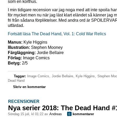
som en korthus.
I min tidigare recension var jag noga med att inte spoila h
för mycket men nu när jag läst klart eländet så känner jag m
fri från sådana förpliktelser. Med andra ord är SPOILERV
utfärdad.
Fortsätt läsa The Dead Hand, Vol. 1: Cold War Relics
Manus:
Kyle Higgins
Illustration:
Stephen Mooney
Färgläggning:
Jordie Bellaire
Förlag:
Image Comics
Betyg:
2/5
Taggar:
Image Comics
,
Jordie Bellaire
,
Kyle Higgins
,
Stephen Mo
Dead Hand
Skriv en kommentar
RECENSIONER
Nya serier 2018: The Dead Hand #
söndag 15 juli, kl 01:22 av
Andreas
kommentarer
0