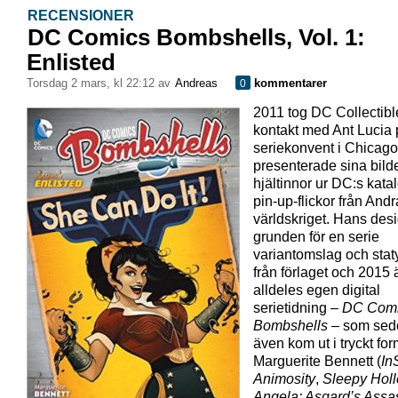
RECENSIONER
DC Comics Bombshells, Vol. 1:
Enlisted
torsdag 2 mars, kl 22:12 av
Andreas
kommentarer
0
2011 tog DC Collectibl
kontakt med Ant Lucia 
seriekonvent i Chicago
presenterade sina bild
hjältinnor ur DC:s kat
pin-up-flickor från Andr
världskriget. Hans des
grunden för en serie
variantomslag och staty
från förlaget och 2015
alldeles egen digital
serietidning –
DC Com
Bombshells
– som sed
även kom ut i tryckt for
Marguerite Bennett (
In
Animosity
,
Sleepy Hol
Angela: Asgard’s Assa