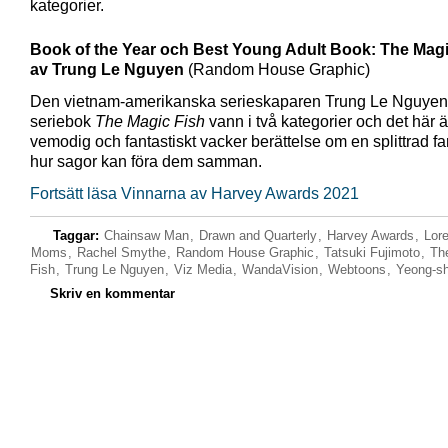
kategorier.
Book of the Year och Best Young Adult Book: The Magi
av Trung Le Nguyen
(Random House Graphic)
Den vietnam-amerikanska serieskaparen Trung Le Nguye
seriebok
The Magic Fish
vann i två kategorier och det här ä
vemodig och fantastiskt vacker berättelse om en splittrad fa
hur sagor kan föra dem samman.
Fortsätt läsa Vinnarna av Harvey Awards 2021
Taggar:
Chainsaw Man
,
Drawn and Quarterly
,
Harvey Awards
,
Lor
Moms
,
Rachel Smythe
,
Random House Graphic
,
Tatsuki Fujimoto
,
Th
Fish
,
Trung Le Nguyen
,
Viz Media
,
WandaVision
,
Webtoons
,
Yeong-s
Skriv en kommentar